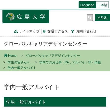
メ
Language
日本語
イ
ン
MENU
コ
ン
テ
サイトマップ
交通
アクセス
お問
い
合
わ
せ
ン
ツ
グローバルキャリアデザインセンター
に
移
動
Home
グローバルキャリアデザインセンター
学生の皆さんへ
学内でのお仕事（PA，アルバイト等）情報
学内一般アルバイト
学内一般アルバイト
学生一般アルバイト