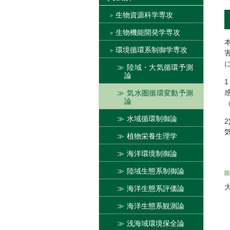
生物資源科学専攻
生物機能開発学専攻
環境循環系制御学専攻
陸域・大気循環予測
論
気水圏循環変動予測
論
水域循環制御論
植物栄養生理学
海洋環境制御論
陸域生態系制御論
海洋生態系評価論
海洋生態系観測論
浅海域環境保全論