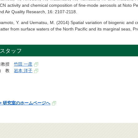
CN activity and chemical composition of fine-mode aerosols at Noto P
nd Air Quality Research, 16: 2107-2118.
wamoto, Y. and Uematsu, M. (2014) Spatial variation of biogenic and c
atter from surface waters of the North Pacific and its marginal seas, 
スタッフ
准教授
竹田 一彦
助 教
岩本 洋子
>> 研究室のホームページへ