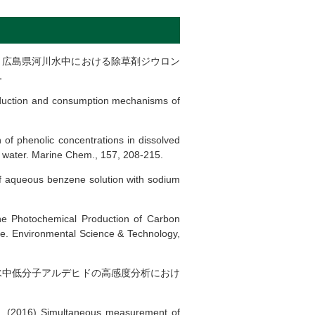
0) 広島県河川水中における除草剤ジウロン
．
oduction and consumption mechanisms of
 of phenolic concentrations in dissolved
l water. Marine Chem., 157, 208-215.
of aqueous benzene solution with sodium
the Photochemical Production of Carbon
e. Environmental Science & Technology,
) 水中低分子アルデヒドの高感度分析におけ
 A. (2016) Simultaneous measurement of