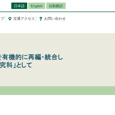
日本語
English
自動翻訳
ップ
交通
アクセス
お問
い
合
わ
せ