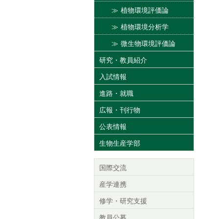
植物環境評価論
植物環境分析学
微生物環境評価論
研究・教員紹介
入試情報
進路・就職
広報・刊行物
公表情報
生物生産学部
国際交流
産学連携
修学・研究支援
教員公募