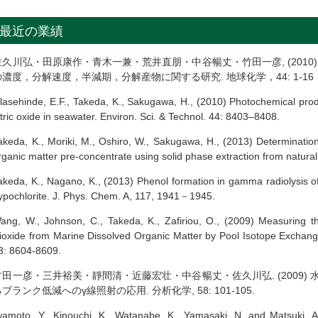
最近の業績
佐久川弘・田原康作・青木一兼・荒井直朋・中谷暢丈・竹田一彦, (201
の濃度，分解速度，半減期，分解産物に関する研究. 地球化学，44: 1-16
lasehinde, E.F., Takeda, K., Sakugawa, H., (2010) Photochemical pr
itric oxide in seawater. Environ. Sci. & Technol. 44: 8403–8408.
akeda, K., Moriki, M., Oshiro, W., Sakugawa, H., (2013) Determination
rganic matter pre-concentrate using solid phase extraction from natura
akeda, K., Nagano, K., (2013) Phenol formation in gamma radiolysis 
ypochlorite. J. Phys. Chem. A, 117, 1941－1945.
ang, W., Johnson, C., Takeda, K., Zafiriou, O., (2009) Measuring 
ioxide from Marine Dissolved Organic Matter by Pool Isotope Exchang
3: 8604-8609.
竹田一彦・三井裕美・靜間清・近藤宏壮・中谷暢丈・佐久川弘. (2009
ブランク低減へのγ線照射の応用. 分析化学, 58: 101-105.
wamoto, Y., Kinouchi, K., Watanabe, K., Yamasaki, N. and Matsuki,