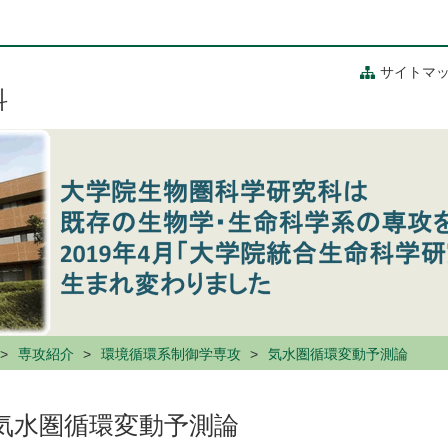
サイトマ
科
専攻紹介
環境循環系制御学専攻
気水圏循環変動予測論
気水圏循環変動予測論