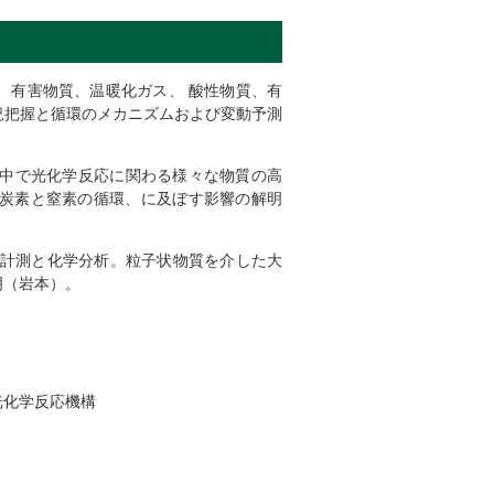
、有害物質、温暖化ガス、 酸性物質、有
況把握と循環のメカニズムおよび変動予測
水中で光化学反応に関わる様々な物質の高
炭素と窒素の循環、に及ぼす影響の解明
理計測と化学分析。粒子状物質を介した大
明（岩本）。
光化学反応機構