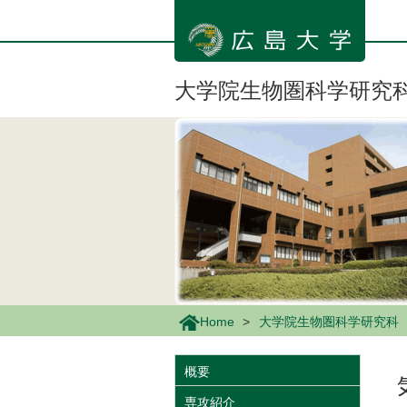
メ
イ
ン
コ
ン
大学院生物圏科学研究
テ
ン
ツ
に
移
動
Home
大学院生物圏科学研究科
概要
専攻紹介