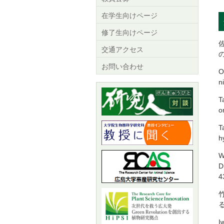
在学生向けページ
修了生向けページ
交通アクセス
お問い合わせ
O
n
T
o
T
h
W
D
4
る
I