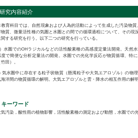
研究内容紹介
本教育科目では、自然現象および人為的活動によって生成した汚染物質
害物質、微量活性種の気圏と水圏との間での循環過程について、その現
に関する研究を行う。以下二つの研究を行っている。
1）水圏でのOHラジカルなどの活性酸素種の高感度定量法開発。天然
感度で簡便な分析定量法の開発。水圏での光化学反応が物質循環、特に
（竹田）。
2) 気水圏中に存在する粒子状物質（懸濁粒子や大気エアロゾル）の物
気海洋間の物質循環の解明。大気エアロゾルと雲・降水の相互作用の解
キーワード
大気汚染，酸性雨の植物影響，活性酸素種の測定および動態，水圏での