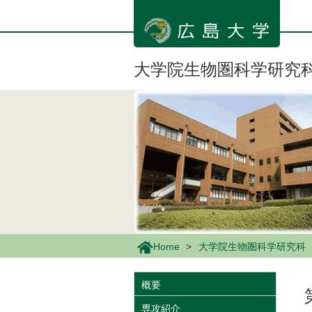
メ
イ
ン
コ
ン
大学院生物圏科学研究
テ
ン
ツ
に
移
動
Home
大学院生物圏科学研究科
概要
専攻紹介