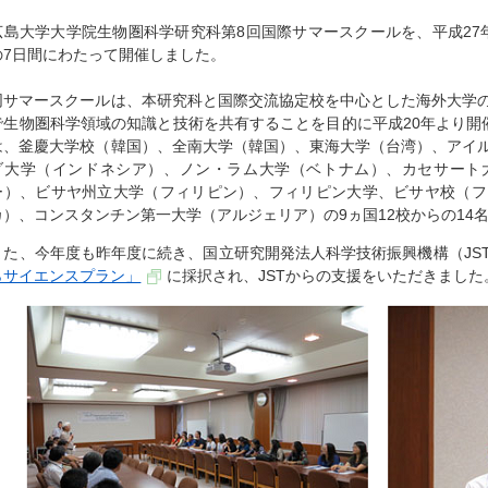
広島大学大学院生物圏科学研究科第8回国際サマースクールを、平成27年
の7日間にわたって開催しました。
同サマースクールは、本研究科と国際交流協定校を中心とした海外大学
で生物圏科学領域の知識と技術を共有することを目的に平成20年より開
は、釜慶大学校（韓国）、全南大学（韓国）、東海大学（台湾）、アイ
ダ大学（インドネシア）、ノン・ラム大学（ベトナム）、カセサート
ー）、ビサヤ州立大学（フィリピン）、フィリピン大学、ビサヤ校（フ
カ）、コンスタンチン第一大学（アルジェリア）の9ヵ国12校からの14
また、今年度も昨年度に続き、国立研究開発法人科学技術振興機構（JS
らサイエンスプラン」
に採択され、JSTからの支援をいただきました