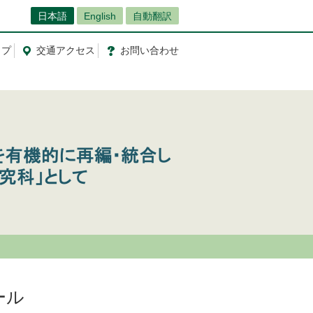
日本語
English
自動翻訳
ップ
交通
アクセス
お問
い
合
わ
せ
ール