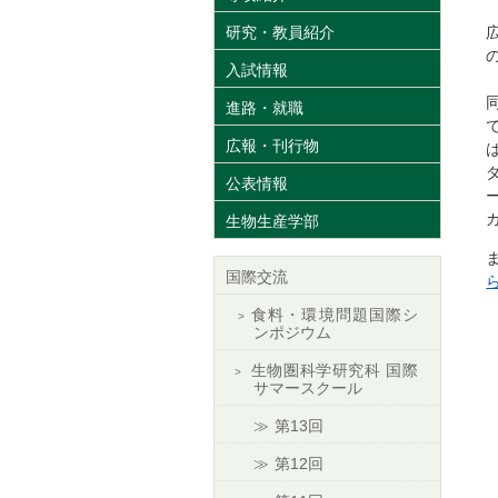
研究・教員紹介
入試情報
進路・就職
広報・刊行物
公表情報
生物生産学部
国際交流
食料・環境問題国際シ
ンポジウム
生物圏科学研究科 国際
サマースクール
第13回
第12回