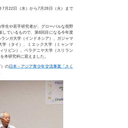
7月22日（水）から7月28日（火）まで
の学生や若手研究者が、グローバルな視野
催しているもので、第8回目になる今年度
ルランガ大学（インドネシア）、ガジャマ
大学（タイ）、ミエック大学（ミャンマ
ィリピン）、ペラデニヤ大学（スリラン
名を本研究科に迎えました。
T）の
日本・アジア青少年交流事業「さく
。