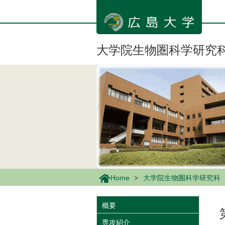
メ
イ
ン
コ
ン
大学院生物圏科学研究
テ
ン
ツ
に
移
動
Home
大学院生物圏科学研究科
概要
専攻紹介