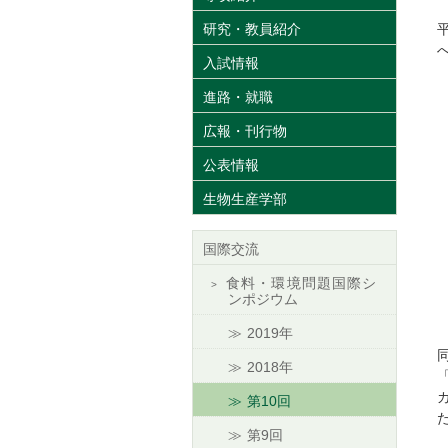
研究・教員紹介
入試情報
進路・就職
広報・刊行物
公表情報
生物生産学部
国際交流
食料・環境問題国際シ
ンポジウム
2019年
2018年
第10回
第9回