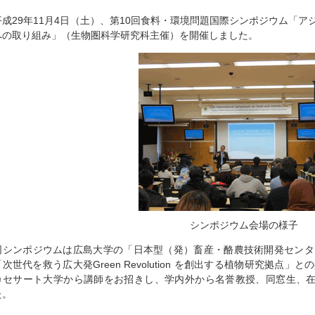
平成29年11月4日（土）、第10回食料・環境問題国際シンポジウム「
への取り組み」（生物圏科学研究科主催）を開催しました。
シンポジウム会場の様子
同シンポジウムは広島大学の「日本型（発）畜産・酪農技術開発センタ
「次世代を救う広大発Green Revolution を創出する植物研究拠
カセサート大学から講師をお招きし、学内外から名誉教授、同窓生、在
た。