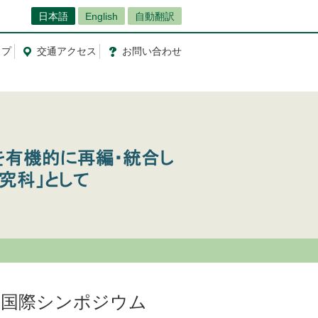
日本語
English
自動翻訳
ップ
交通
アクセス
お問
い
合
わ
せ
題国際シンポジウム