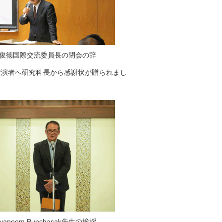
俊徳国際交流委員長の閉会の辞
講演者へ研究科長から感謝状が贈られまし
iyapoom Bunchasak先生の挨拶