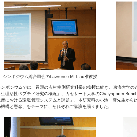
シンポジウム総合司会のLawrence M. Liao准教授
シンポジウムでは、冒頭の吉村幸則研究科長の挨拶に続き、東海大学のWen-
る生理活性ペプチド研究の概況」、カセサート大学のChaiyapoom Bun
生産における環境管理システムと課題」、本研究科の小池一彦先生から
の機構と懸念」をテーマに、それぞれご講演を賜りました。