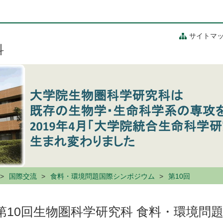
サイトマ
科
国際交流
食料・環境問題国際シンポジウム
第10回
第10回生物圏科学研究科 食料・環境問