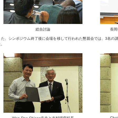
総合討論
長岡
また、シンポジウム終了後に会場を移して行われた懇親会では、3名の
た。
Cha