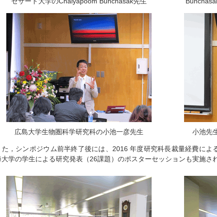
セサート大学のChaiyapoom Bunchasak先生
Bunch
広島大学生物圏科学研究科の小池一彦先生
小池先
また，シンポジウム前半終了後には、2016 年度研究科長裁量経費によ
海大学の学生による研究発表（26課題）のポスターセッションも実施さ