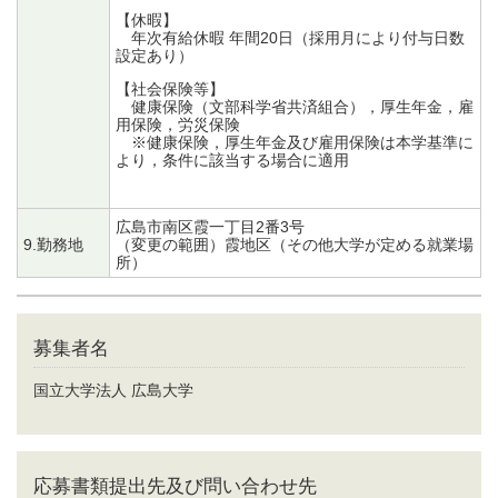
【休暇】
年次有給休暇 年間20日（採用月により付与日数
設定あり）
【社会保険等】
健康保険（文部科学省共済組合），厚生年金，雇
用保険，労災保険
※健康保険，厚生年金及び雇用保険は本学基準に
より，条件に該当する場合に適用
広島市南区霞一丁目2番3号
9.勤務地
（変更の範囲）霞地区（その他大学が定める就業場
所）
募集者名
国立大学法人 広島大学
応募書類提出先及び問い合わせ先