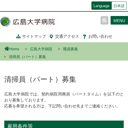
メ
Language
日本語
イ
ン
MENU
コ
ン
テ
サイトマップ
交通
アクセス
お問い合わせ
ン
ツ
Home
広島大学病院
職員募集
に
移
清掃員（パート）募集
動
清掃員（パート）募集
広島大学病院では、契約病院用務員（パートタイム）を以下のと
おり募集しております。
応募を希望される方は、下記問い合わせ先までご連絡ください。
雇用条件等