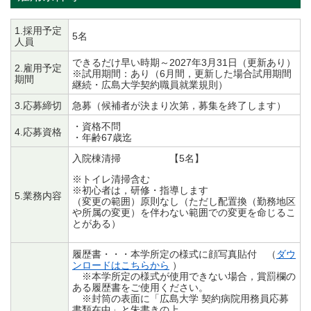
1.採用予定
5名
人員
できるだけ早い時期～2027年3月31日（更新あり）
2.雇用予定
※試用期間：あり（6月間，更新した場合試用期間
期間
継続・広島大学契約職員就業規則）
3.応募締切
急募（候補者が決まり次第，募集を終了します）
・資格不問
4.応募資格
・年齢67歳迄
入院棟清掃 【5名】
※トイレ清掃含む
※初心者は，研修・指導します
5.業務内容
（変更の範囲）原則なし（ただし配置換（勤務地区
や所属の変更）を伴わない範囲での変更を命じるこ
とがある）
履歴書・・・本学所定の様式に顔写真貼付 （
ダウ
ンロードはこちらから
）
※本学所定の様式が使用できない場合，賞罰欄の
ある履歴書をご使用ください。
※封筒の表面に「広島大学 契約病院用務員応募
書類在中」と朱書きの上，