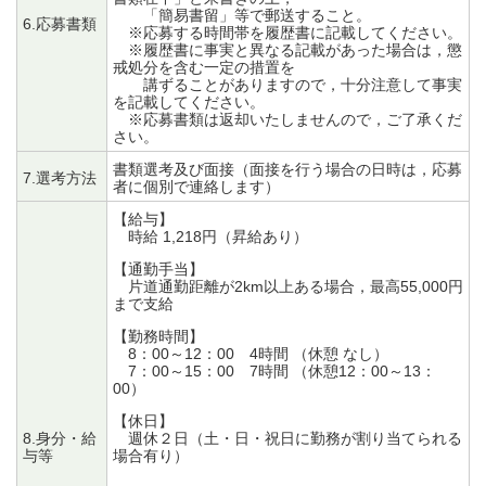
「簡易書留」等で郵送すること。
6.応募書類
※応募する時間帯を履歴書に記載してください。
※履歴書に事実と異なる記載があった場合は，懲
戒処分を含む一定の措置を
講ずることがありますので，十分注意して事実
を記載してください。
※応募書類は返却いたしませんので，ご了承くだ
さい。
書類選考及び面接（面接を行う場合の日時は，応募
7.選考方法
者に個別で連絡します）
【給与】
時給 1,218円（昇給あり）
【通勤手当】
片道通勤距離が2km以上ある場合，最高55,000円
まで支給
【勤務時間】
8：00～12：00 4時間 （休憩 なし）
7：00～15：00 7時間 （休憩12：00～13：
00）
【休日】
8.身分・給
週休２日（土・日・祝日に勤務が割り当てられる
与等
場合有り）