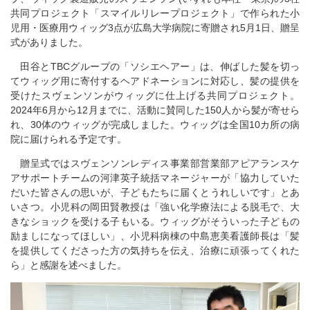
共同プロジェクト「スマイルリレープロジェクト」で作られた小
児用・医療用ウィッグ3点が広島大学病院に寄贈され5月1日、贈呈
式がありました。
田谷とTBCグループの「ソシエヘアー」は、伸ばした髪を切っ
てウィッグ用に寄付するヘアドネーションに対応し、髪の提供を
受けたスヴェンソンがウィッグに仕上げる共同プロジェクト。
2024年6月から12月までに、活動に賛同した150人から髪が寄せら
れ、30体のウィッグが完成しました。ウィッグは全国10カ所の病
院に届けられる予定です。
贈呈式ではスヴェンソンレディス事業部営業部アピアランスケ
アサポートチームの河津英子統括マネージャーが「協力していた
だいた皆さんの思いが、子どもたちに届くとうれしいです」とあ
いさつ。小児科の岡田賢教授は「強い化学療法による脱毛で、大
きなショックを受ける子もいる。ウィッグがそういった子どもの
励ましになってほしい」、小児科病棟の中島恵美看護師長は「髪
を提供してくださった方の気持ちを伝え、治療に頑張ってくれた
ら」と感謝を述べました。