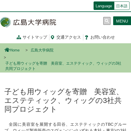
メ
Language
日本語
イ
ン
MENU
コ
ン
テ
サイトマップ
交通
アクセス
お問い合わせ
ン
ツ
Home
広島大学病院
に
移
子ども用ウィッグを寄贈 美容室、エステティック、ウィッグの3社
動
共同プロジェクト
子ども用ウィッグを寄贈 美容室、
エステティック、ウィッグの3社共
同プロジェクト
全国に美容室を展開する田谷、エステティックのTBCグルー
プ、ウィッグ製造販売のスヴェンソン(いずれも本社・東京)の3社