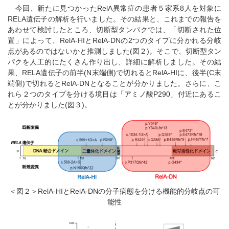
今回、新たに見つかったRelA異常症の患者５家系8人を対象に
RELA遺伝子の解析を行いました。その結果と、これまでの報告を
あわせて検討したところ、切断型タンパクでは、「切断された位
置」によって、RelA-HIとRelA-DNの2つのタイプに分かれる分岐
点があるのではないかと推測しました(図２)。そこで、切断型タン
パクを人工的にたくさん作り出し、詳細に解析しました。その結
果、RELA遺伝子の前半(N末端側)で切れるとRelA-HIに、後半(C末
端側)で切れるとRelA-DNとなることが分かりました。さらに、こ
れら２つのタイプを分ける境目は「アミノ酸P290」付近にあるこ
とが分かりました(図３)。
＜図２＞RelA-HIとRelA-DNの分子病態を分ける機能的分岐点の可
能性