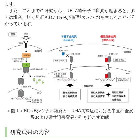
ます。
また、これまでの研究から、RELA遺伝子に変異が起きると、多
くの場合、短く切断されたRelA(切断型タンパク)を生じることが分
かっています。
＜図１＞NF-κBシグナル経路と、RelA異常症における半量不全変
異および優性阻害変異が引き起こす病態
研究成果の内容