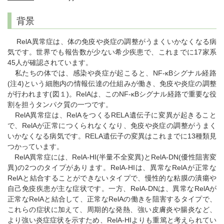
背景
RelA異常症は、体の免疫や炎症の調整がうまくいかなくなる病
気です。世界でも報告数が少ない希少疾患で、これまでに17家系
45人が確認されています。
私たちの体では、感染や炎症が起こると、NF-κBシグナル経路
(注4)という細胞内の情報伝達の仕組みが働き、免疫や炎症の調整
が行われます(図１)。RelAは、このNF-κBシグナル経路で重要な役
割を担うタンパク質の一つです。
RelA異常症は、RelAをつくるRELA遺伝子に変異が起きること
で、RelAが正常につくられなくなり、免疫や炎症の調整がうまく
いかなくなる病気です。RELA遺伝子の変異はこれまでに13種類見
つかっています。
RelA異常症には、RelA-HI(半量不全変異)とRelA-DN(優性阻害変
異)の2つのタイプがあります。RelA-HIは、異常なRelAが正常な
RelAと結合することができないタイプで、慢性的な粘膜の潰瘍や
自己免疫疾患が主な症状です。一方、RelA-DNは、異常なRelAが
正常なRelAと結合して、正常なRelAの働きを阻害するタイプで、
これらの症状に加えて、周期的な発熱、強い皮膚炎や腸炎など、
より強い炎症症状を示すため、RelA-HIよりも重篤と考えられてい