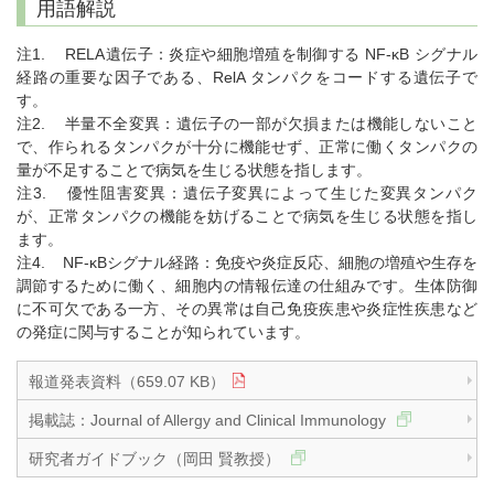
用語解説
注1. RELA遺伝子：炎症や細胞増殖を制御する NF-κB シグナル
経路の重要な因子である、RelA タンパクをコードする遺伝子で
す。
注2. 半量不全変異：遺伝子の一部が欠損または機能しないこと
で、作られるタンパクが十分に機能せず、正常に働くタンパクの
量が不足することで病気を生じる状態を指します。
注3. 優性阻害変異：遺伝子変異によって生じた変異タンパク
が、正常タンパクの機能を妨げることで病気を生じる状態を指し
ます。
注4. NF-κBシグナル経路：免疫や炎症反応、細胞の増殖や生存を
調節するために働く、細胞内の情報伝達の仕組みです。生体防御
に不可欠である一方、その異常は自己免疫疾患や炎症性疾患など
の発症に関与することが知られています。
報道発表資料（659.07 KB）
掲載誌：Journal of Allergy and Clinical Immunology
研究者ガイドブック（岡田 賢教授）