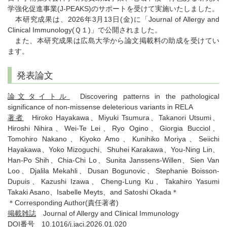
学強化促進事業(J-PEAKS)のサポートを受けて実施いたしました。
本研究成果は、2026年3月13日(金)に「Journal of Allergy and
Clinical Immunology(Ｑ１)」で公開されました。
また、本研究成果は広島大学から論文掲載料の助成を受けてい
ます。
発表論文
論文タイトル
Discovering patterns in the pathological
significance of non-missense deleterious variants in RELA
著者
Hiroko Hayakawa、Miyuki Tsumura、Takanori Utsumi、
Hiroshi Nihira、Wei-Te Lei、Ryo Ogino、Giorgia Bucciol、
Tomohiro Nakano、Kiyoko Amo、Kunihiko Moriya、Seiichi
Hayakawa、Yoko Mizoguchi、Shuhei Karakawa、You-Ning Lin、
Han-Po Shih、Chia-Chi Lo、Sunita Janssens-Willen、Sien Van
Loo、Djalila Mekahli、Dusan Bogunovic、Stephanie Boisson-
Dupuis、Kazushi Izawa、Cheng-Lung Ku、Takahiro Yasumi
Takaki Asano、Isabelle Meyts、and Satoshi Okada＊
＊Corresponding Author(責任著者)
掲載雑誌
Journal of Allergy and Clinical Immunology
DOI番号
10.1016/j.jaci.2026.01.020