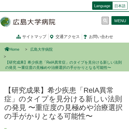
メ
Language
日本語
イ
ン
MENU
コ
ン
テ
サイトマップ
交通
アクセス
お問い合わせ
ン
ツ
Home
広島大学病院
に
移
【研究成果】希少疾患「RelA異常症」のタイプを見分ける新しい法則
動
の発見 〜重症度の見極めや治療選択の手がかりとなる可能性〜
【研究成果】希少疾患「RelA異常
症」のタイプを見分ける新しい法則
の発見 〜重症度の見極めや治療選択
の手がかりとなる可能性〜