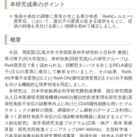
本研究成果のポイント
免疫や炎症の調整に異常が生じる希少疾患「RelA(レルエー)
異常症」において、遺伝子の変異が起きる場所をもとに、症
状の特徴を見分ける新しい指標を初めて確立しました。
概要
今回、岡田賢(広島大学大学院医系科学研究科小児科学 教授)、
早川博子(同大学院生)、津村弥来(同研究員)らの研究グループは、
RelA異常症で多く認められる、切断型タンパクを生じるRELA遺伝
子(注1)の変異に着目して解析を行いました。その結果、RelA-
HI(半量不全変異)(注２)とRelA-DN(優性阻害変異)(注３)の分子病態
を分ける機能的な境界領域を同定しました。
本研究は、日本学術振興会科学研究費助成事業、国立研究開発
法人日本医療研究開発機構(AMED)難治性疾患実用化研究支援(原
発性免疫不全症の診断率向上に向けたCD45陽性細胞を用いたマル
チオミックス解析の開発、網羅的ゲノム解析のデータ二次利用に
基づく原発性免疫不全症の広域診断体制構築に直結するエビデン
ス創出研究)、医学系研究支援プログラム(広島・神戸・熊本 医療
革新・研究共同推進イニシアティブ(HK²-MIRAI))、文部科学省・
日本学術振興会科学研究費助成事業、地域中核・特色ある研究大