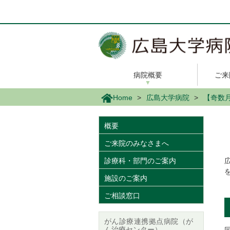
メ
イ
ン
コ
ン
テ
ン
病院概要
ご来
ツ
に
Home
広島大学病院
【奇数
移
動
概要
ご来院のみなさまへ
診療科・部門のご案内
施設のご案内
ご相談窓口
がん診療連携拠点病院（が
ん治療センター）