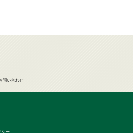
お問
い
合
わ
せ
リシー