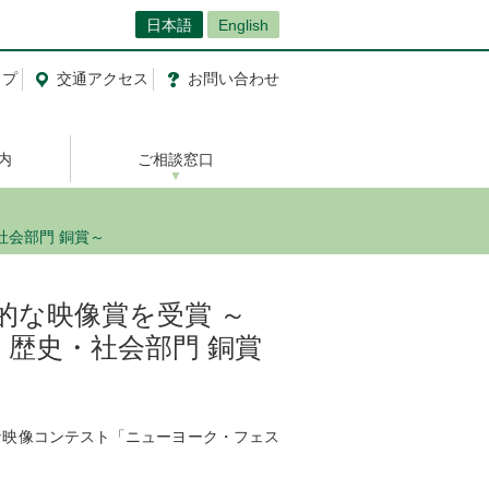
日本語
English
ップ
交通
アクセス
お問い合わせ
内
ご相談窓口
社会部門 銅賞～
的な映像賞を受賞 ～
」歴史・社会部門 銅賞
な映像コンテスト「ニューヨーク・フェス