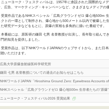
ニューヨーク・フェスティバルは、1957年に創設された国際的なメ
オ、広告、マーケティング・キャンペーンなど、さまざまなメディアの
受賞作品であるNHKスペシャル「広島グラウンドゼロ 爆心地500m 生
ェクトの一環として制作され、爆心地から500メートル以内で被爆した
きた研究データなどをもとに、原爆の実相を多角的に描いた番組です。
本番組には、原医研の鎌田 七男 名誉教授が出演し、長年取り組んで
専門的知見を提供しました。
受賞作品は、以下NHKワールドJAPANのウェブサイトから、また日本
視聴いただけます。
広島大学原爆放射線医科学研究所
鎌田 七男 名誉教授についての過去のお知らせはこちら
NHKワールドJAPAN「Hiroshima Ground Zero: Eyewitness Accounts of
NHKスペシャル「広島グラウンドゼロ 爆心地500m 生存者たちの“原爆
ニューヨーク・フェスティバル2026 受賞結果