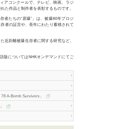
ディアコンクールで、テレビ、映画、ラジ
優れた作品と制作者を表彰するものです。
存者たちの“原爆”」は、被爆80年プロジ
生存者の証言や、長年にわたり蓄積されて
きた近距離被爆生存者に関する研究など、
語版についてはNHKオンデマンドにてご
 78 A-Bomb Survivors」
”」