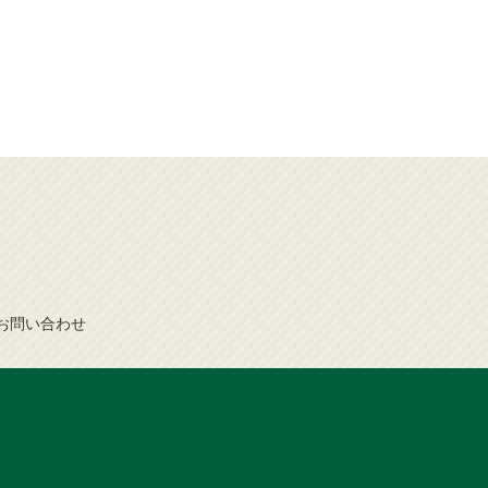
お問
い
合
わ
せ