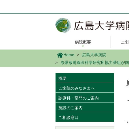
メ
イ
ン
コ
ン
テ
ン
病院概要
ご来
ツ
に
Home
広島大学病院
移
原爆放射線医科学研究所協力番組が国
動
概要
ご来院のみなさまへ
診療科・部門のご案内
施設のご案内
ご相談窓口