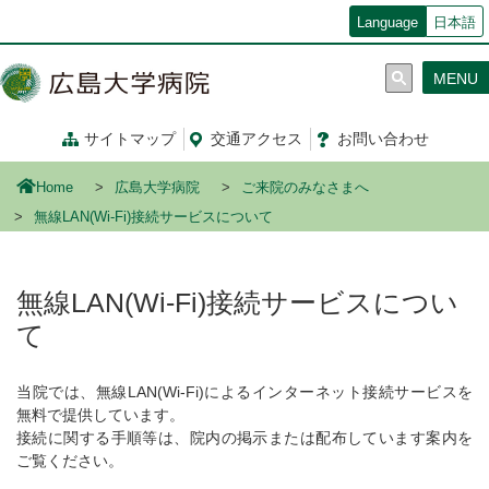
メ
Language
日本語
イ
ン
MENU
コ
ン
テ
サイトマップ
交通
アクセス
お問い合わせ
ン
ツ
Home
広島大学病院
ご来院のみなさまへ
に
移
無線LAN(Wi-Fi)接続サービスについて
動
無線LAN(Wi-Fi)接続サービスについ
て
当院では、無線LAN(Wi-Fi)によるインターネット接続サービスを
無料で提供しています。
接続に関する手順等は、院内の掲示または配布しています案内を
ご覧ください。