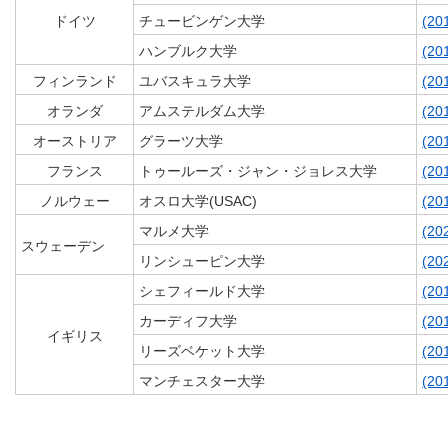
ドイツ
チュービンゲン大学
(20
ハンブルク大学
(20
フィンランド
ユバスキュラ大学
(20
オランダ
アムステルダム大学
(20
オーストリア
グラーツ大学
(20
フランス
トゥールーズ・ジャン・ジョレス大学
(20
ノルウェー
オスロ大学(USAC)
(20
マルメ大学
(20
スウェーデン
リンシューピン大学
(20
シェフィールド大学
(20
カーディフ大学
(20
イギリス
リーズベケット大学
(20
マンチェスター大学
(20