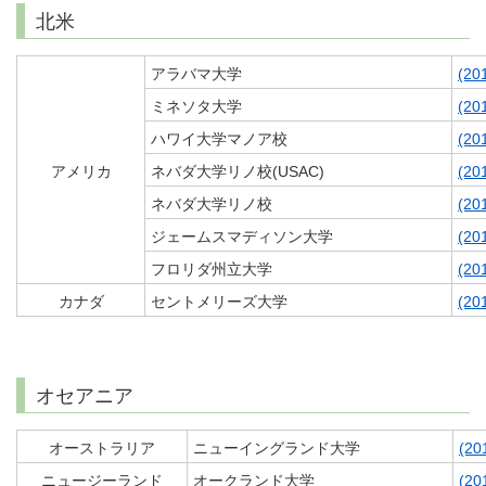
北米
アラバマ大学
(20
ミネソタ大学
(20
ハワイ大学マノア校
(20
アメリカ
ネバダ大学リノ校(USAC)
(20
ネバダ大学リノ校
(20
ジェームスマディソン大学
(20
フロリダ州立大学
(20
カナダ
セントメリーズ大学
(20
オセアニア
オーストラリア
ニューイングランド大学
(2
ニュージーランド
オークランド大学
(2