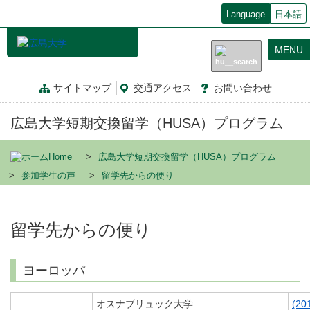
メ
Language
日本語
イ
ン
MENU
コ
ン
テ
サイトマップ
交通
アクセス
お問
い
合
わ
せ
ン
ツ
広島大学短期交換留学（HUSA）プログラム
に
移
動
Home
広島大学短期交換留学（HUSA）プログラム
参加学生の声
留学先からの便り
留学先からの便り
ヨーロッパ
オスナブリュック大学
(20