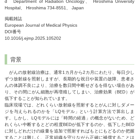
d Department of Radiation Oncology、 Hiroshima University
Hospital、 Hiroshima 734-8551、 Japan
掲載雑誌
European Journal of Medical Physics
DOI番号
10.1016/j.ejmp.2025.105202
背景
がんの放射線治療は、通常1カ月から2カ月にわたり、毎日少し
ずつ放射線を照射しますが、長期的な祝日や装置の故障、患者さ
んの体調不良により、治療を数日間中断せざるを得ない場合があ
り、その間にがん細胞が再増殖してしまい、治療効果（BED）が
低下することが知られています。
臨床現場では、どれくらい放射線を照射するとがんに対しダメー
ジを与えられるのかを「LQモデル」という計算方法で算出しま
す。しかし、LQモデルには「時間の経過」の概念がないため、ど
れくらい中断するとどの程度BEDが低下するのか、低下したBED
に対しどれだけの線量を追加で照射すればもとにもどるのか把握
することは難しく、正常組織を守りながら正確に補償することは