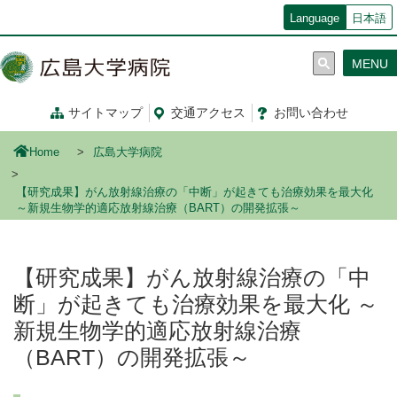
メ
Language
日本語
イ
ン
MENU
コ
ン
テ
サイトマップ
交通
アクセス
お問い合わせ
ン
ツ
Home
広島大学病院
に
移
【研究成果】がん放射線治療の「中断」が起きても治療効果を最大化
動
～新規生物学的適応放射線治療（BART）の開発拡張～
【研究成果】がん放射線治療の「中
断」が起きても治療効果を最大化 ～
新規生物学的適応放射線治療
（BART）の開発拡張～