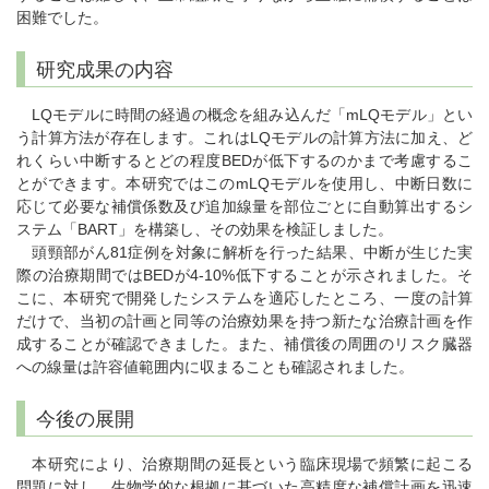
困難でした。
研究成果の内容
LQモデルに時間の経過の概念を組み込んだ「mLQモデル」とい
う計算方法が存在します。これはLQモデルの計算方法に加え、ど
れくらい中断するとどの程度BEDが低下するのかまで考慮するこ
とができます。本研究ではこのmLQモデルを使用し、中断日数に
応じて必要な補償係数及び追加線量を部位ごとに自動算出するシ
ステム「BART」を構築し、その効果を検証しました。
頭頸部がん81症例を対象に解析を行った結果、中断が生じた実
際の治療期間ではBEDが4-10%低下することが示されました。そ
こに、本研究で開発したシステムを適応したところ、一度の計算
だけで、当初の計画と同等の治療効果を持つ新たな治療計画を作
成することが確認できました。また、補償後の周囲のリスク臓器
への線量は許容値範囲内に収まることも確認されました。
今後の展開
本研究により、治療期間の延長という臨床現場で頻繁に起こる
問題に対し、生物学的な根拠に基づいた高精度な補償計画を迅速