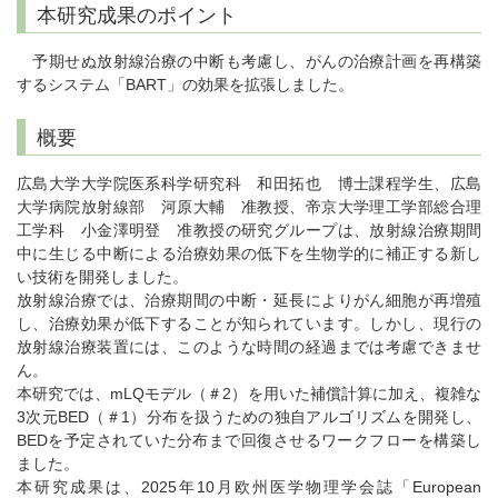
本研究成果のポイント
予期せぬ放射線治療の中断も考慮し、がんの治療計画を再構築
するシステム「BART」の効果を拡張しました。
概要
広島大学大学院医系科学研究科 和田拓也 博士課程学生、広島
大学病院放射線部 河原大輔 准教授、帝京大学理工学部総合理
工学科 小金澤明登 准教授の研究グループは、放射線治療期間
中に生じる中断による治療効果の低下を生物学的に補正する新し
い技術を開発しました。
放射線治療では、治療期間の中断・延長によりがん細胞が再増殖
し、治療効果が低下することが知られています。しかし、現行の
放射線治療装置には、このような時間の経過までは考慮できませ
ん。
本研究では、mLQモデル（＃2）を用いた補償計算に加え、複雑な
3次元BED（＃1）分布を扱うための独自アルゴリズムを開発し、
BEDを予定されていた分布まで回復させるワークフローを構築し
ました。
本研究成果は、2025年10月欧州医学物理学会誌「European