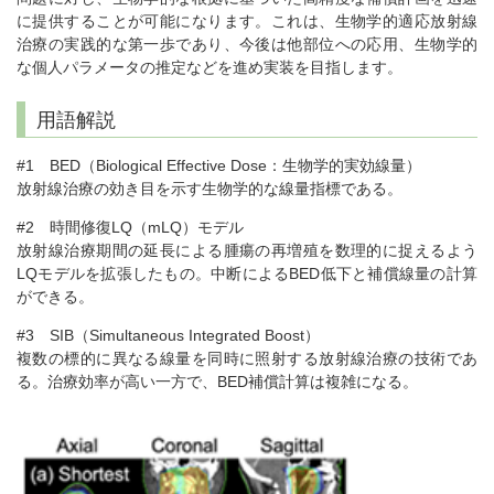
に提供することが可能になります。これは、生物学的適応放射線
治療の実践的な第一歩であり、今後は他部位への応用、生物学的
な個人パラメータの推定などを進め実装を目指します。
用語解説
#1 BED（Biological Effective Dose：生物学的実効線量）
放射線治療の効き目を示す生物学的な線量指標である。
#2 時間修復LQ（mLQ）モデル
放射線治療期間の延長による腫瘍の再増殖を数理的に捉えるよう
LQモデルを拡張したもの。中断によるBED低下と補償線量の計算
ができる。
#3 SIB（Simultaneous Integrated Boost）
複数の標的に異なる線量を同時に照射する放射線治療の技術であ
る。治療効率が高い一方で、BED補償計算は複雑になる。