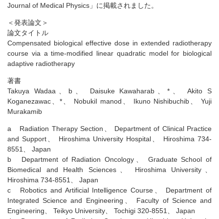
Journal of Medical Physics」に掲載されました。
＜発表論文＞
論文タイトル
Compensated biological effective dose in extended radiotherapy
course via a time-modified linear quadratic model for biological
adaptive radiotherapy
著書
Takuya Wadaa、b、 Daisuke Kawaharab、*、 Akito S
Koganezawac、*、 NobukiI manod、 Ikuno Nishibuchib、 Yuji
Murakamib
a Radiation Therapy Section、 Department of Clinical Practice
and Support、 Hiroshima University Hospital、 Hiroshima 734-
8551、 Japan
b Department of Radiation Oncology、 Graduate School of
Biomedical and Health Sciences、 Hiroshima University、
Hiroshima 734-8551、 Japan
c Robotics and Artificial Intelligence Course、 Department of
Integrated Science and Engineering、 Faculty of Science and
Engineering、 Teikyo University、 Tochigi 320-8551、 Japan