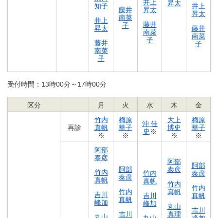
井上
昇太
知子
井上
藤井
昇太
昇太
南菜
井上
藤井
子
昇太
藤井
南菜
南菜
子
藤井
子
南菜
子
受付時間：13時00分～17時00分
区分
月
火
水
木
金
竹内
梅原
大上
梅原
沖 佳
再診
真帆
華子
博史
華子
史
※
※
※
※
※
阿部
泰彦
阿部
阿部
阿部
泰彦
竹内
竹内
泰彦
泰彦
真帆
真帆
竹内
竹内
竹内
真帆
吉川
吉川
真帆
真帆
峰加
峰加
丸山
吉川
吉川
真理
丸山