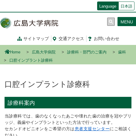
メ
Language
日本語
イ
ン
MENU
コ
ン
テ
サイトマップ
交通
アクセス
お問い合わせ
ン
ツ
Home
広島大学病院
診療科・部門のご案内
歯科
に
移
口腔インプラント診療科
動
口腔インプラント診療科
診療科案内
当診療科では、歯のなくなったあごや壊れた歯の治療を冠やブリ
ッジ、義歯やインプラントといった方法で行っています。
セカンドオピニオンをご希望の方は
患者支援センター
にご相談く
ださい。