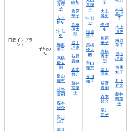
丸山
峰加
峰加
子
真理
真理
子
丸山
子
梅原
大上
真理
華子
博史
大上
沖 佳
子
博史
史
高橋
沖 佳
大上
優太
史
沖 佳
梅原
博史
朗
史
華子
梅原
口腔インプラ
梅原
畠山
華子
ント
梅原
高橋
華子
理恵
予約の
華子
優太
高橋
み
畠山
朗
荻野
優太
高橋
理恵
貴嗣
朗
優太
畠山
朗
泉川
理恵
森本
畠山
知子
雄介
理恵
畠山
泉川
理恵
井上
知子
藤井
荻野
昇太
南菜
貴嗣
荻野
子
貴嗣
藤井
森本
南菜
雄介
森本
子
雄介
泉川
知子
泉川
知子
藤井