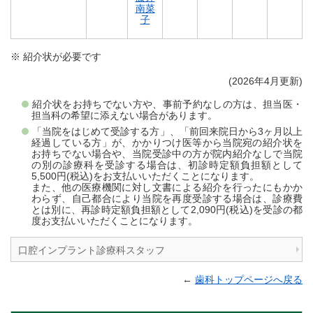
南菜
子
※ 紹介状が必要です
(2026年4月更新)
紹介状をお持ちでない方や、事前予約なしの方は、担当医・
担当科の希望に添えない場合があります。
「当院をはじめて受診する方」、「前回来院日から3ヶ月以上
経過している方」が、かかりつけ医等から当院宛の紹介状を
お持ちでない場合や、当院受診中の方が院内紹介なしで当院
の別の診療科を受診する場合は、初診時定額負担額として
5,500円(税込)をお支払いいただくことになります。
また、他の医療機関に対し文書による紹介を行ったにもかか
わらず、自己都合により当院を再度受診する場合は、診療費
とは別に、再診時定額負担額として2,090円(税込)を受診の都
度お支払いいただくことになります。
口腔インプラント診療科スタッフ
←
歯科トップページへ戻る