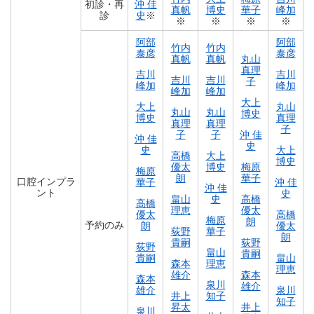
初診・再
沖 佳
真帆
博史
華子
峰加
診
史
※
※
※
※
※
阿部
阿部
竹内
竹内
泰彦
泰彦
真帆
真帆
丸山
真理
吉川
吉川
吉川
吉川
子
峰加
峰加
峰加
峰加
大上
大上
丸山
丸山
丸山
博史
博史
真理
真理
真理
子
子
子
沖 佳
沖 佳
史
史
大上
高橋
大上
博史
優太
博史
梅原
梅原
朗
華子
口腔インプラ
華子
沖 佳
沖 佳
ント
史
畠山
史
高橋
高橋
理恵
優太
優太
高橋
梅原
朗
予約のみ
朗
優太
荻野
華子
朗
貴嗣
荻野
荻野
畠山
貴嗣
貴嗣
畠山
森本
理恵
理恵
雄介
森本
森本
泉川
雄介
雄介
泉川
井上
知子
知子
昇太
井上
泉川