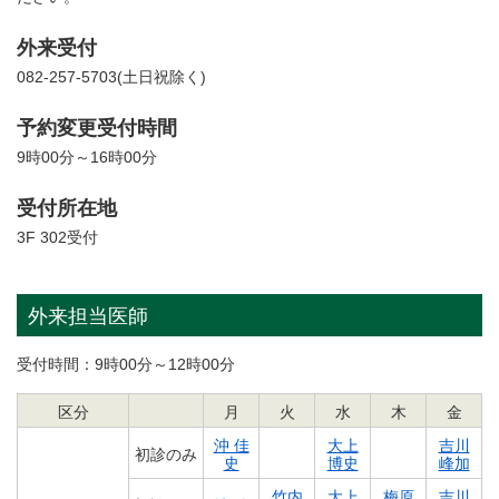
外来受付
082-257-5703(土日祝除く)
予約変更受付時間
9時00分～16時00分
受付所在地
3F 302受付
外来担当医師
受付時間：9時00分～12時00分
区分
月
火
水
木
金
沖 佳
大上
吉川
初診のみ
史
博史
峰加
竹内
大上
梅原
吉川