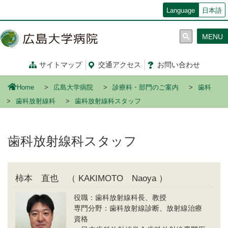
メ
Language
日本語
イ
ン
MENU
コ
ン
テ
サイトマップ
交通
アクセス
お問い合わせ
ン
ツ
Home
広島大学病院
診療科・部門のご案内
歯科
に
移
歯科放射線科
歯科放射線科スタッフ
動
歯科放射線科スタッフ
柿本 直也 （ KAKIMOTO Naoya ）
役職：歯科放射線科長、教授
専門分野：歯科放射線診断、放射線治療
資格