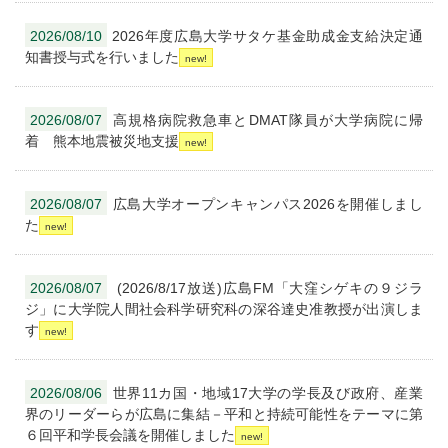
2026/08/10
2026年度広島大学サタケ基金助成金支給決定通
知書授与式を行いました
2026/08/07
高規格病院救急車とDMAT隊員が大学病院に帰
着 熊本地震被災地支援
2026/08/07
広島大学オープンキャンパス2026を開催しまし
た
2026/08/07
(2026/8/17放送)広島FM「大窪シゲキの９ジラ
ジ」に大学院人間社会科学研究科の深谷達史准教授が出演しま
す
2026/08/06
世界11カ国・地域17大学の学長及び政府、産業
界のリーダーらが広島に集結－平和と持続可能性をテーマに第
６回平和学長会議を開催しました