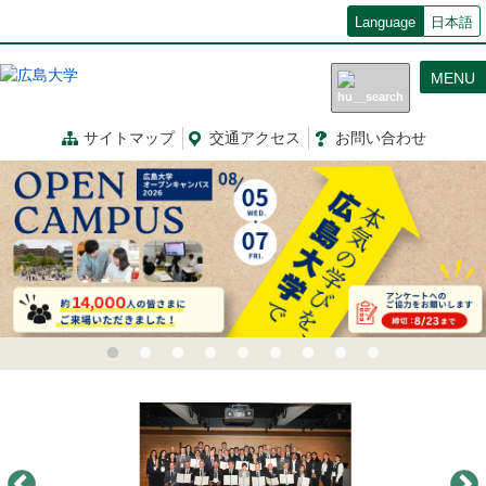
メ
Language
日本語
イ
ン
MENU
コ
ン
テ
サイトマップ
交通
アクセス
お問
い
合
わ
せ
ン
ツ
に
移
動