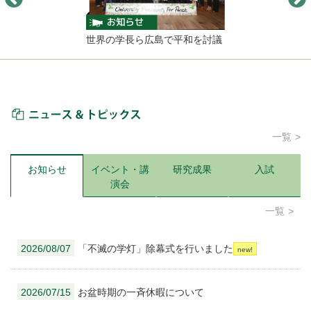
世界の学長ら広島で平和を討議
ニュース＆トピックス
一覧
お知らせ
イベント・講
研究成果
入試
演会
一覧
2026/08/07
「不滅の学灯」除幕式を行いました
2026/07/15
お盆時期の一斉休暇について