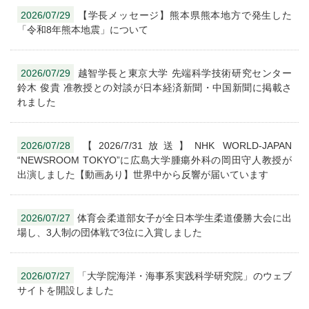
2026/07/29
【学長メッセージ】熊本県熊本地方で発生した
「令和8年熊本地震」について
2026/07/29
越智学長と東京大学 先端科学技術研究センター
鈴木 俊貴 准教授との対談が日本経済新聞・中国新聞に掲載さ
れました
2026/07/28
【2026/7/31放送】NHK WORLD-JAPAN
“NEWSROOM TOKYO”に広島大学腫瘍外科の岡田守人教授が
出演しました【動画あり】世界中から反響が届いています
2026/07/27
体育会柔道部女子が全日本学生柔道優勝大会に出
場し、3人制の団体戦で3位に入賞しました
2026/07/27
「大学院海洋・海事系実践科学研究院」のウェブ
サイトを開設しました