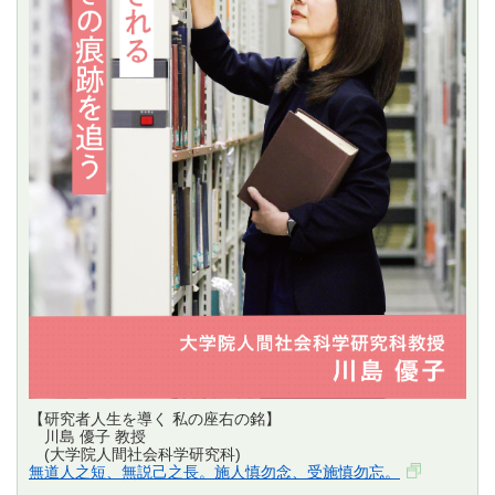
【研究者人生を導く 私の座右の銘】
川島 優子 教授
(大学院人間社会科学研究科)
無道人之短、無説己之長。施人慎勿念、受施慎勿忘。