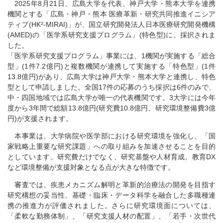
2025年8月21日、広島大学を代表、神戸大学・熊本大学を連携
機関とする「広島・神戸・熊本 医療革新・研究共同推進イニシア
ティブ(HK²-MIRAI)」が、国立研究開発法人日本医療研究開発機構
(AMED)の「医学系研究支援プログラム」(特色型)に、採択されま
した。
「医学系研究支援プログラム」事業には、1機関が実施する「総合
型」(1件7.2億円)と複数機関が連携して実施する「特色型」(1件
13.8億円)があり、広島大学は神戸大学・熊本大学と連携し、特色
型として申請しました。全国17件の応募のうち採択は6件のみで、
中・四国地域では広島大学が唯一の代表機関です。3大学には今年
度から3年間で総額13.8億円(研究費10.8億円、研究環境整備費3億
円)が支援されます。
本事業は、大学病院や医学部における研究環境を強化し、「国
家戦略上重要な研究課題」への取り組みを加速させることを目的
としています。研究費だけでなく、研究基盤や人材育成、教育DX
など環境整備が支援対象となる点が大きな特徴です。
審査では、疾患メカニズム解明と革新的治療法の開発を目指す
研究構想の妥当性、基礎・臨床・データ科学を融合した多職種連
携の推進力が評価されました。さらに研究環境面については、
「柔軟な勤務体制」、「研究支援人材の配置」、「若手・次世代