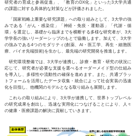
研究者の育成と参画促進」、「教育のDX化」といった3大学共通
の課題に対する具体的な対策などが評価されました。
「国家戦略上重要な研究課題」への取り組みとして、3大学の強
みである「がん・感染症」「神経・免疫・運動器」「代謝・循
環」を選定し、基礎から臨床までを横断する多様な研究者が、3大
学学長の強いリーダーシップのもとで協働します。加えて、3大学
の強みである4つのモダリティ(創薬、AI・医工学、再生・細胞医
療、バイオ先端技術)を生かし、最先端の研究開発を推進します。
研究環境整備では、3大学が連携し、診療・教育・研究の状況に
応じて、研究者が必要な支援を選べるオーダーメイド型の仕組み
を導入し、多様性や流動性の確保を進めます。また、共通プラッ
トフォームを活用したデータ収集・統合によって社会実装の迅速
化を目指し、他機関のモデルとなる取り組みも展開します。
これらの取り組みにより、3大学が連携して、世界トップレベル
の研究成果を創出し、迅速な実用化につなげることにより、人々
の健康・医療課題の解決に貢献していきます。