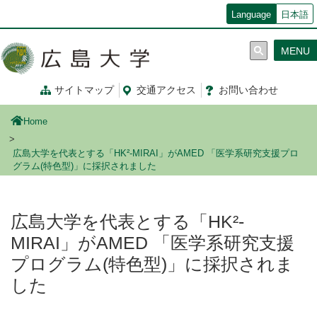
メ
Language
日本語
イ
ン
MENU
コ
ン
テ
サイトマップ
交通
アクセス
お問
い
合
わ
せ
ン
ツ
Home
に
移
広島大学を代表とする「HK²-MIRAI」がAMED 「医学系研究支援プロ
動
グラム(特色型)」に採択されました
広島大学を代表とする「HK²-
MIRAI」がAMED 「医学系研究支援
プログラム(特色型)」に採択されま
した