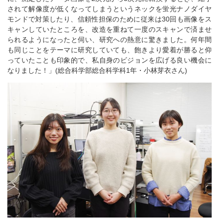
されて解像度が低くなってしまうというネックを蛍光ナノダイヤ
モンドで対策したり、信頼性担保のために従来は30回も画像をス
キャンしていたところを、改造を重ねて一度のスキャンで済ませ
られるようになったと伺い、研究への熱意に驚きました。何年間
も同じことをテーマに研究していても、飽きより愛着が勝ると仰
っていたことも印象的で、私自身のビジョンを広げる良い機会に
なりました！」(総合科学部総合科学科1年・小林芽衣さん)