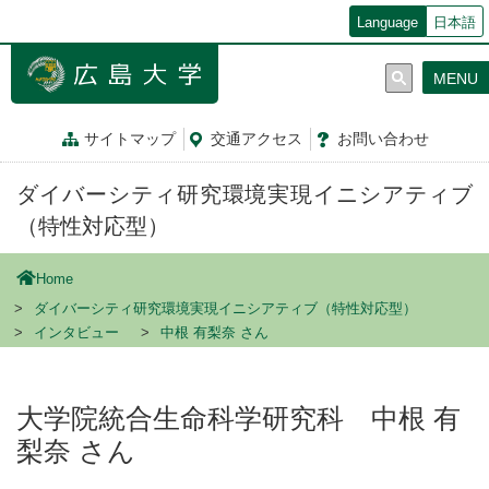
メ
Language
日本語
イ
ン
MENU
コ
ン
テ
サイトマップ
交通
アクセス
お問
い
合
わ
せ
ン
ツ
ダイバーシティ研究環境実現イニシアティブ
に
移
（特性対応型）
動
Home
ダイバーシティ研究環境実現イニシアティブ（特性対応型）
インタビュー
中根 有梨奈 さん
大学院統合生命科学研究科 中根 有
梨奈 さん