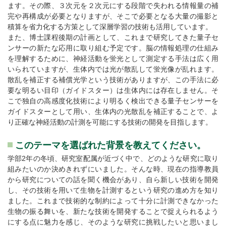
ます。その際、３次元を２次元にする段階で失われる情報量の補
完や再構成が必要となりますが、そこで必要となる大量の撮影と
積算を省力化する方策として深層学習の技術も活用しています。
また、博士課程後期の計画として、これまで研究してきた量子セ
ンサーの新たな応用に取り組む予定です。脳の情報処理の仕組み
を理解するために、神経活動を蛍光として測定する手法は広く用
いられていますが、生体内では光が散乱して蛍光像が乱れます。
散乱を補正する補償光学という技術がありますが、この手法に必
要な明るい目印（ガイドスター）は生体内には存在しません。そ
こで独自の高感度化技術により明るく検出できる量子センサーを
ガイドスターとして用い、生体内の光散乱を補正することで、よ
り正確な神経活動の計測を可能にする技術の開発を目指します。
このテーマを選ばれた背景を教えてください。
学部2年の冬頃、研究室配属が近づく中で、どのような研究に取り
組みたいのか決めきれずにいました。そんな時、現在の指導教員
から研究についての話を聞く機会があり、自ら新しい技術を開発
し、その技術を用いて生物を計測するという研究の進め方を知り
ました。これまで技術的な制約によって十分に計測できなかった
生物の振る舞いを、新たな技術を開発することで捉えられるよう
にする点に魅力を感じ、そのような研究に挑戦したいと思いまし