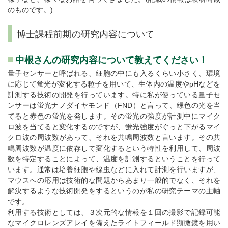
のものです。)
博士課程前期の研究内容について
中根さんの研究内容について教えてください！
量子センサーと呼ばれる、細胞の中にも入るくらい小さく、環境
に応じて蛍光が変化する粒子を用いて、生体内の温度やpHなどを
計測する技術の開発を行っています。特に私が使っている量子セ
ンサーは蛍光ナノダイヤモンド（FND）と言って、緑色の光を当
てると赤色の蛍光を発します。その蛍光の強度が計測中にマイク
ロ波を当てると変化するのですが、蛍光強度がぐっと下がるマイ
クロ波の周波数があって、それを共鳴周波数と言います。その共
鳴周波数が温度に依存して変化するという特性を利用して、周波
数を特定することによって、温度を計測するということを行って
います。通常は培養細胞や線虫などに入れて計測を行いますが、
マウスへの応用は技術的な問題からあまり一般的でなく、それを
解決するような技術開発をするというのが私の研究テーマの主軸
です。
利用する技術としては、３次元的な情報を１回の撮影で記録可能
なマイクロレンズアレイを備えたライトフィールド顕微鏡を用い