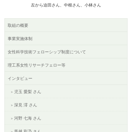
左から迫田さん、中根さん、小林さん
取組の概要
事業実施体制
女性科学技術フェローシップ制度について
理工系女性リサーチフェロー等
インタビュー
児⽟ 愛梨 さん
深見 澪 さん
河野 七海 さん
馬越 彩乃 さん