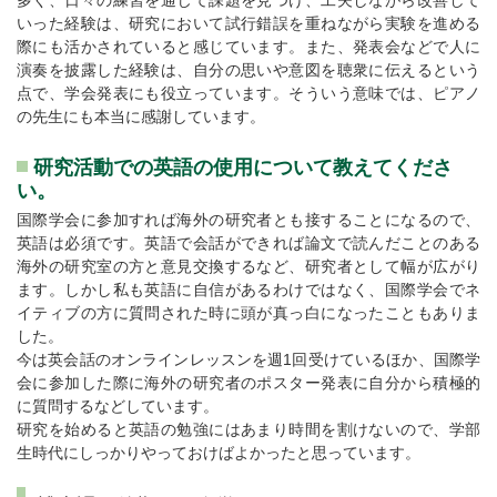
多く、日々の練習を通じて課題を見つけ、工夫しながら改善して
いった経験は、研究において試行錯誤を重ねながら実験を進める
際にも活かされていると感じています。また、発表会などで人に
演奏を披露した経験は、自分の思いや意図を聴衆に伝えるという
点で、学会発表にも役立っています。そういう意味では、ピアノ
の先生にも本当に感謝しています。
研究活動での英語の使用について教えてくださ
い。
国際学会に参加すれば海外の研究者とも接することになるので、
英語は必須です。英語で会話ができれば論文で読んだことのある
海外の研究室の方と意見交換するなど、研究者として幅が広がり
ます。しかし私も英語に自信があるわけではなく、国際学会でネ
イティブの方に質問された時に頭が真っ白になったこともありま
した。
今は英会話のオンラインレッスンを週1回受けているほか、国際学
会に参加した際に海外の研究者のポスター発表に自分から積極的
に質問するなどしています。
研究を始めると英語の勉強にはあまり時間を割けないので、学部
生時代にしっかりやっておけばよかったと思っています。