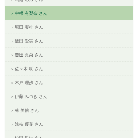
中根 有梨奈 さん
堀田 実杜 さん
飯田 愛実 さん
𠮷田 真菜 さん
佐々木 咲 さん
木戸 理歩 さん
伊藤 みづき さん
林 美佑 さん
浅枝 優花 さん