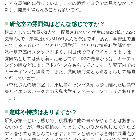
ことを意識的に行っています。その過程で自分では見えなかった
新しい発見を得られることも多いです。
研究室の雰囲気はどんな感じですか？
構成としては教員が1人で、配属されている学生はM2の私とD2の
先輩2人で、来年度からM1が1人入る予定です。あと、学部生で通
ってくる人もいて、ひとりは理学部、ひとりは情報科学部です。
私の研究室はスタッフが多く、同世代でワイワイというよりは、
雰囲気としては落ち着いた感じです。D2の先輩からは、ミーティ
ングの際などによくアドバイスをもらっています。研究室内での
ミーティングは隔週で、また、共同研究先とも週をずらして隔週
で行っています。
（中根さんの研究室は、東広島キャンパスから少し離れた広島中
央サイエンスパーク内の広島大学イノベーションプラザにありま
す。）
趣味や特技はありますか？
研究が第一という感じで、積極的に他の何かをやることはあまり
ないのですが、気分転換の一つとして幼少期から親しんできたピ
アノを今でも楽しんでいます。ピアノと研究には意外に共通点が