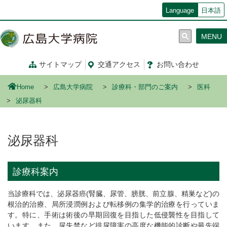
メ
Language
日本語
イ
ン
MENU
コ
ン
テ
サイトマップ
交通
アクセス
お問い合わせ
ン
ツ
Home
広島大学病院
診療科・部門のご案内
医科
に
移
泌尿器科
動
泌尿器科
診療科案内
当診療科では、泌尿器癌(腎臓、尿管、膀胱、前立腺、精巣など)の
根治的治療、局所浸潤例および転移例の集学的治療を行っていま
す。特に、手術は術後の早期回復を目指した低侵襲性を目指して
います。また、尿失禁など排尿障害の高度な機能的診断や最先端