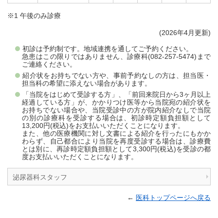
※1 午後のみ診療
(2026年4月更新)
初診は予約制です。地域連携を通してご予約ください。
急患はこの限りではありません、診療科(082-257-5474)まで
ご連絡ください。
紹介状をお持ちでない方や、事前予約なしの方は、担当医・
担当科の希望に添えない場合があります。
「当院をはじめて受診する方」、「前回来院日から3ヶ月以上
経過している方」が、かかりつけ医等から当院宛の紹介状を
お持ちでない場合や、当院受診中の方が院内紹介なしで当院
の別の診療科を受診する場合は、初診時定額負担額として
13,200円(税込)をお支払いいただくことになります。
また、他の医療機関に対し文書による紹介を行ったにもかか
わらず、自己都合により当院を再度受診する場合は、診療費
とは別に、再診時定額負担額として3,300円(税込)を受診の都
度お支払いいただくことになります。
泌尿器科スタッフ
←
医科トップページへ戻る