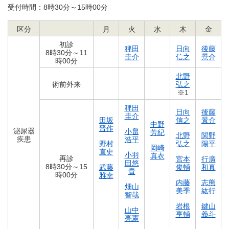
受付時間：8時30分～15時00分
区分
月
火
水
木
金
初診
稗田
日向
後藤
8時30分～11
圭介
信之
景介
時00分
北野
術前外来
弘之
※1
稗田
日向
後藤
圭介
田坂
信之
景介
中野
晋作
泌尿器
小畠
芳紀
北野
関野
疾患
浩平
野村
弘之
陽平
岡崎
直史
小羽
真衣
再診
宮本
行廣
田悠
8時30分～15
武藤
俊輔
和真
貴
時00分
雅幸
内藤
志熊
畑山
美季
紘行
智哉
岩根
鍵山
山中
亨輔
義斗
亮憲