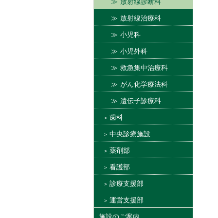
放射線診断科
放射線治療科
小児科
小児外科
救急集中治療科
がん化学療法科
遺伝子診療科
歯科
中央診療施設
薬剤部
看護部
診療支援部
運営支援部
施設のご案内