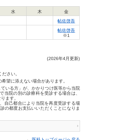
水
木
金
帖佐啓吾
帖佐啓吾
※1
(2026年4月更新)
絡ください。
の希望に添えない場合があります。
している方」が、かかりつけ医等から当院
で当院の別の診療科を受診する場合は、
なります。
、自己都合により当院を再度受診する場
を受診の都度お支払いいただくことになりま
←
医科トップページへ戻る