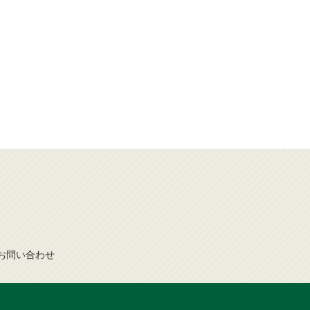
お問
い
合
わ
せ