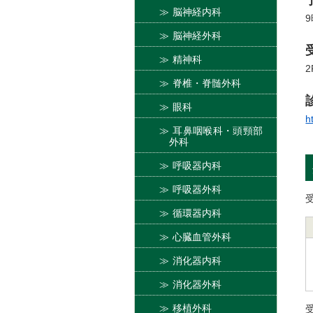
脳神経内科
9
脳神経外科
精神科
2
脊椎・脊髄外科
眼科
h
耳鼻咽喉科・頭頸部
外科
呼吸器内科
呼吸器外科
循環器内科
心臓血管外科
消化器内科
消化器外科
移植外科