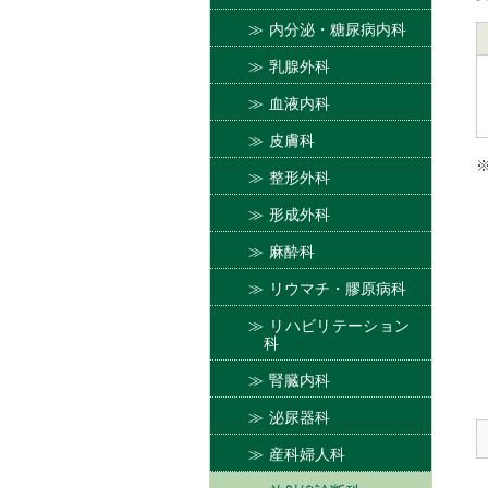
内分泌・糖尿病内科
乳腺外科
血液内科
皮膚科
整形外科
形成外科
麻酔科
リウマチ・膠原病科
リハビリテーション
科
腎臓内科
泌尿器科
産科婦人科