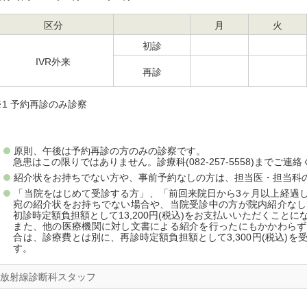
区分
月
火
初診
IVR外来
再診
※1 予約再診のみ診察
原則、午後は予約再診の方のみの診察です。
急患はこの限りではありません。診療科(082-257-5558)までご連
紹介状をお持ちでない方や、事前予約なしの方は、担当医・担当科
「当院をはじめて受診する方」、「前回来院日から3ヶ月以上経過
宛の紹介状をお持ちでない場合や、当院受診中の方が院内紹介なし
初診時定額負担額として13,200円(税込)をお支払いいただくことに
また、他の医療機関に対し文書による紹介を行ったにもかかわらず
合は、診療費とは別に、再診時定額負担額として3,300円(税込)
す。
放射線診断科スタッフ