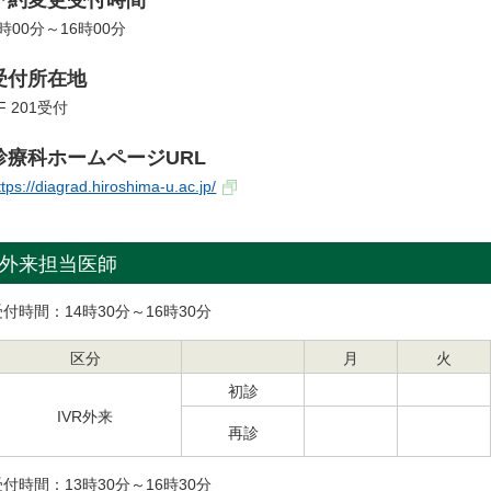
予約変更受付時間
時00分～16時00分
受付所在地
F 201受付
診療科ホームページURL
ttps://diagrad.hiroshima-u.ac.jp/
外来担当医師
受付時間：14時30分～16時30分
区分
月
火
初診
IVR外来
再診
受付時間：13時30分～16時30分