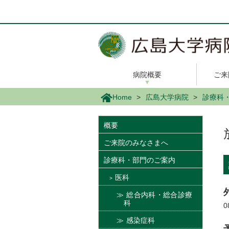
メ
イ
ン
コ
ン
テ
ン
病院概要
ご来
ツ
に
Home
広島大学病院
診療科
移
動
概要
ご来院のみなさまへ
診療科・部門のご案内
医科
総合内科・総合診療
科
0
感染症科