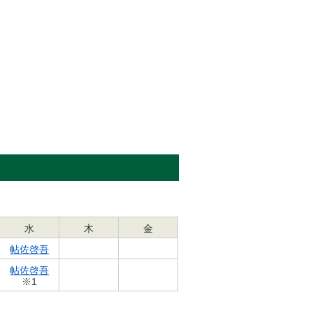
水
木
金
帖佐啓吾
帖佐啓吾
※1