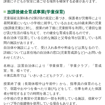
課後に子どもが安全に過ごせる場所を確保する必要があります。
放課後健全育成事業(学童保育)
児童福祉法第6条の2第2項の規定に基づき、保護者が労働等により
昼間家庭にいない小学校に就学しているおおむね10歳未満の児童
(放課後児童)に対し、授業の終了後に児童館等を利用して適切な遊
び及び生活の場を与えて、その健全な育成を図るものです。
各自治体で設置している公的な施設と父母会等が設置している民
間の施設があります。
自治体や施設によって、受け入れ条件や料金などは異なるので、
詳細については居住地の自治体の窓口(児童育成課など)へお問い合
わせください。
名称は、設置自治体により「学童保育」「学童クラブ」「育成
室」等、様々です。
※東広島市では「いきいきこどもクラブ」といいます。
授業終了後（長期休暇中は午前中）から、指導員の保育のもと
で、宿題やおやつを食べたり遊びなどをして、仕事を終えた保護
者が帰宅するまでの時間を過ごします。
小学校の空き教室や児童館の一部を利用している施設、借家やプ
レハブ等の仮建物を使用している場合もあります。