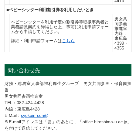
4413
■ベビーシッター利用割引券を利用したいとき
男女共
ベビーシッターを利用予定の割引券等取扱事業者と
同参画
業務請負契約を締結した上、事前に利用申請フォー
推進室
ムから申請してください。
内線：
東広島
詳細・利用申請フォームは
こちら
4399・
4355
問い合わせ先
財務・総務室人事部福利厚生グループ 男女共同参画・保育園担
当
男女共同参画推進室
TEL：082-424-4428
内線：東広島4428
E-Mail：
syokuin-sen@
※E-mailアドレスは「@」のあとに，「office.hiroshima-u.ac.jp」
を付けて送信してください。