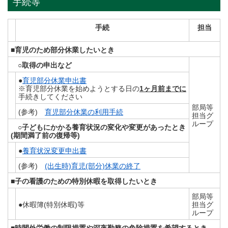
手続等
手続
担当
■育児のため部分休業したいとき
○取得の申出など
●
育児部分休業申出書
※育児部分休業を始めようとする日の
1ヶ月前までに
手続きしてください
部局等
(参考)
育児部分休業の利用手続
担当グ
ループ
○子どもにかかる養育状況の変化や変更があったとき
(期間満了前の復帰等)
●
養育状況変更申出書
(参考)
(出生時)育児(部分)休業の終了
■子の看護のための特別休暇を取得したいとき
部局等
●休暇簿(特別休暇)等
担当グ
ループ