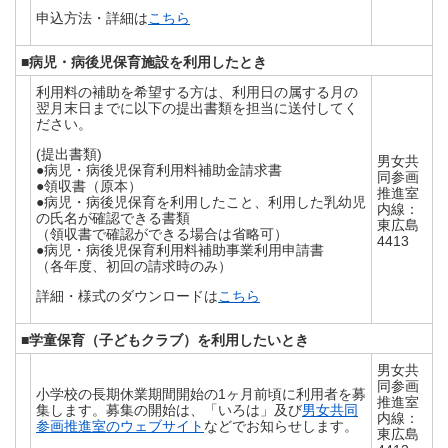
申込方法・詳細は
こちら
■病児・病後児保育施設を利用したとき
利用料の補助を希望する方は、利用日の属する月の
翌月末日までに以下の提出書類を担当に送付してく
ださい。
(提出書類)
男女共
●病児・病後児保育利用料補助金請求書
同参画
●領収書（原本）
推進室
●病児・病後児保育を利用したこと、利用した乳幼児
内線：
の氏名が確認できる書類
東広島
（領収書で確認ができる場合は省略可）
4413
●病児・病後児保育利用料補助事業利用申請書
（各年度、初回の請求時のみ）
詳細・様式のダウンロードは
こちら
■学童保育（子どもクラブ）を利用したいとき
男女共
同参画
小学校の長期休業期間開始の1ヶ月前頃に利用者を募
推進室
集します。募集の開始は、「いろは」及び
男女共同
内線：
参画推進室のウェブサイト
などでお知らせします。
東広島