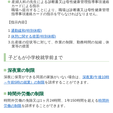
産婦人科の先生による診断書又は母性健康管理指導事項連絡
カードによる指示
職場へ提出することにより、職場は診断書又は母性健康管理
指導事項連絡カードの指示を守らなければなりません。
【指示内容】
通勤緩和(特別休暇)
休憩に関する措置(特別休暇)
出産後の症状等に対して、作業の制限、勤務時間の短縮，休
業等の措置
子どもが小学校就学前まで
深夜業の制限
深夜に保育ができる同居の家族がいない場合は、
深夜業(午後10時
～午前5時の就業）の制限
を請求することができます。
時間外労働の制限
時間外労働の免除又は1ヶ月24時間、1年150時間を超える
時間外
労働の制限
を請求することができます。