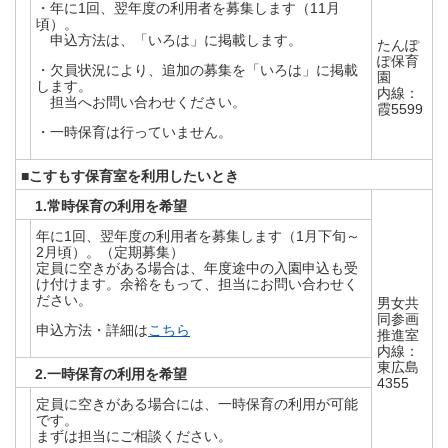
・年に1回、翌年度の利用者を募集します（11月
頃）。
申込方法は、「いろは」に掲載します。
たんぽ
ぽ保育
・欠員状況により、追加の募集を「いろは」に掲載
園
します。
内線：
担当へお問い合わせください。
霞5599
・一時保育は行っていません。
■こすもす保育室を利用したいとき
1.常時保育の利用を希望
年に1回、翌年度の利用者を募集します（1月下旬～
2月頃）。（定期募集）
定員に空きがある場合は、年度途中の入園申込も受
け付けます。余裕をもって、担当にお問い合わせく
ださい。
男女共
同参画
申込方法・詳細は
こちら
推進室
内線：
東広島
2.一時保育の利用を希望
4355
定員に空きがある場合には、一時保育の利用が可能
です。
まずは担当にご相談ください。