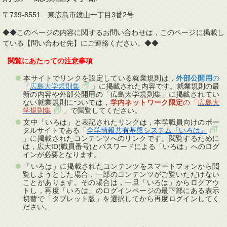
〒739-8551 東広島市鏡山一丁目3番2号
◆◆このページの内容に関するお問い合わせは，このページに掲載し
ている【問い合わせ先】にご連絡ください。◆◆
閲覧にあたっての注意事項
本サイトでリンクを設定している就業規則は，
外部公開用
の
「
広島大学規則集
」
に掲載された内容です。就業規則の最
新の内容や外部公開用の「広島大学規則集」に掲載されてい
ない就業規則については，
学内ネットワーク限定
の「
広島大
学規則集
」
で閲覧してください。
文中「いろは」と表記されたリンクは，本学職員向けのポー
タルサイトである「
全学情報共有基盤システム『いろは』
」に掲載されたコンテンツへのリンクです。閲覧するために
は，広大ID(職員番号)とパスワードによる「いろは」へのログ
インが必要となります。
「いろは」に掲載されたコンテンツをスマートフォンから閲
覧しようとした場合，一部のコンテンツがご覧いただけない
ことがあります。その場合は，一旦「いろは」からログアウ
トし，再度「いろは」のログインページの最下部にある表示
切替で「タブレット版」を選択してから再度ログインしてく
ださい。