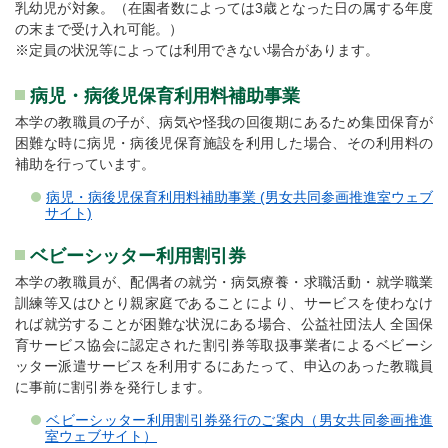
乳幼児が対象。（在園者数によっては3歳となった日の属する年度
の末まで受け入れ可能。）
※定員の状況等によっては利用できない場合があります。
病児・病後児保育利用料補助事業
本学の教職員の子が、病気や怪我の回復期にあるため集団保育が
困難な時に病児・病後児保育施設を利用した場合、その利用料の
補助を行っています。
病児・病後児保育利用料補助事業 (男女共同参画推進室ウェブ
サイト)
ベビーシッター利用割引券
本学の教職員が、配偶者の就労・病気療養・求職活動・就学職業
訓練等又はひとり親家庭であることにより、サービスを使わなけ
れば就労することが困難な状況にある場合、公益社団法人 全国保
育サービス協会に認定された割引券等取扱事業者によるベビーシ
ッター派遣サービスを利用するにあたって、申込のあった教職員
に事前に割引券を発行します。
ベビーシッター利用割引券発行のご案内（男女共同参画推進
室ウェブサイト）