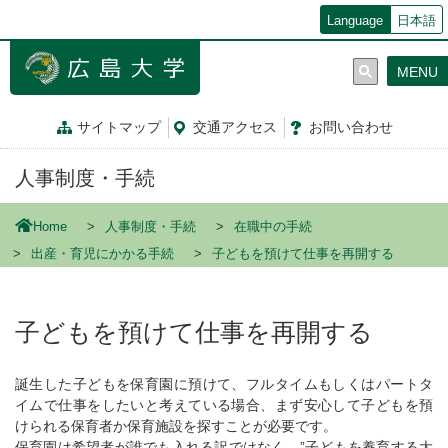
メ
Language
日本語
イ
ン
MENU
コ
ン
テ
サイトマップ
交通
アクセス
お問
い
合
わ
せ
ン
ツ
人事制度・手続
に
移
動
Home
人事制度・手続
在職中の手続
出産・育児にかかる手続
子どもを預けて仕事を再開する
子どもを預けて仕事を再開する
誕生した子どもを保育園に預けて、フルタイムもしくはパートタ
イムで仕事をしたいと考えている場合、まず安心して子どもを預
けられる保育者か保育施設を探すことが必要です。
保育園は希望者が誰でも入れる訳ではなく、”子どもを養育する大