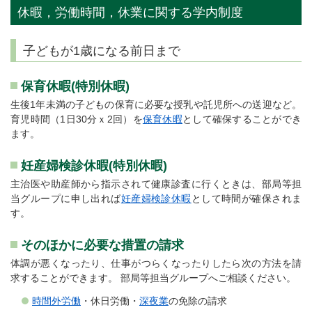
休暇，労働時間，休業に関する学内制度
子どもが1歳になる前日まで
保育休暇(特別休暇)
生後1年未満の子どもの保育に必要な授乳や託児所への送迎など。
育児時間（1日30分ｘ2回）を
保育休暇
として確保することができ
ます。
妊産婦検診休暇(特別休暇)
主治医や助産師から指示されて健康診査に行くときは、部局等担
当グループに申し出れば
妊産婦検診休暇
として時間が確保されま
す。
そのほかに必要な措置の請求
体調が悪くなったり、仕事がつらくなったりしたら次の方法を請
求することができます。 部局等担当グループへご相談ください。
時間外労働
・休日労働・
深夜業
の免除の請求