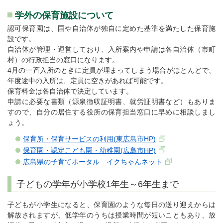
学外の保育施設について
認可保育園は、国や自治体が独自に定めた基準を満たした保育施
設です。
自治体が管理・運営しており、入所案内や申請は各自治体（市町
村）の行政担当の窓口になります。
4月の一斉入所のときに定員が埋まってしまう場合がほとんどで、
年度途中の入所は、定員に空きがあれば可能です。
保育料金は各自治体で決定しています。
申請に必要な書類（源泉徴収証明書、就労証明書など）もありま
すので、自分の居住する役所の保育担当窓口に早めに相談しまし
ょう。
保育所・保育サービスの利用(東広島市HP)
保育園・認定こども園・幼稚園(広島市HP)
広島県の子育てポータル イクちゃんネット
子どもの学年が小学校1年生～6年生まで
子どもが小学生になると、保育園のような毎日の送り迎えからは
解放されますが、低学年のうちは授業時間が短いこともあり、放