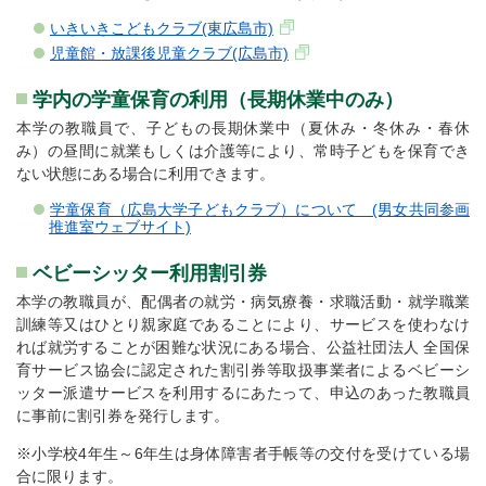
いきいきこどもクラブ(東広島市)
児童館・放課後児童クラブ(広島市)
学内の学童保育の利用（長期休業中のみ）
本学の教職員で、子どもの長期休業中（夏休み・冬休み・春休
み）の昼間に就業もしくは介護等により、常時子どもを保育でき
ない状態にある場合に利用できます。
学童保育（広島大学子どもクラブ）について (男女共同参画
推進室ウェブサイト)
ベビーシッター利用割引券
本学の教職員が、配偶者の就労・病気療養・求職活動・就学職業
訓練等又はひとり親家庭であることにより、サービスを使わなけ
れば就労することが困難な状況にある場合、公益社団法人 全国保
育サービス協会に認定された割引券等取扱事業者によるベビーシ
ッター派遣サービスを利用するにあたって、申込のあった教職員
に事前に割引券を発行します。
※小学校4年生～6年生は身体障害者手帳等の交付を受けている場
合に限ります。