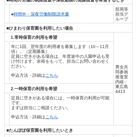
■時間外労働の制限措置や深夜勤務の免除措置を希望するとき
部局等
●
時間外・深夜労働制限請求書
担当グ
ループ
■ひまわり保育園を利用したい場合
1.常時保育の利用を希望
年に1回、翌年度の利用者を募集します（10～11月
頃）。（定期募集）
定員に空きがある場合は、年度途中の入園申込も受
け付けます。余裕をもって、担当にお問い合わせく
ださい。
男女共
同参画
申込方法・詳細は
こちら
推進室
内線：
東広島
2.一時保育の利用を希望
4413
定員に空きがある場合には、一時保育の利用が可能
です。
まずは担当にご相談ください。
申込方法・詳細は
こちら
■たんぽぽ保育園を利用したいとき