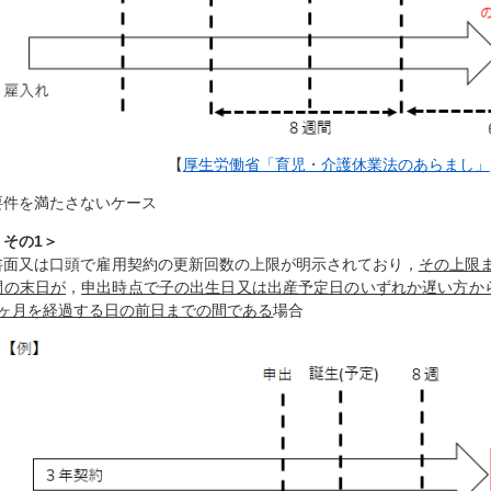
【
厚生労働省「育児・介護休業法のあらまし」
要件を満たさないケース
＜その1＞
書面又は口頭で雇用契約の更新回数の上限が明示されており，
その上限
間の末日が
，
申出時点で子の出生日又は出産予定日のいずれか遅い方か
6ヶ月を経過する日の前日までの間である
場合