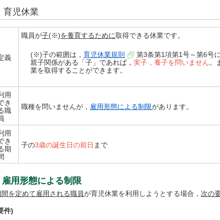
育児休業
職員が
子
(※)
を養育するために
取得できる休業です。
(※)子の範囲は，
育児休業規則
第3条第1項第1号～第6
定義
親子関係がある「子」であれば，
実子，養子を問いません
。
業を取得することができます。
利用
でき
職種を問いませんが，
雇用形態による制限
があります。
る職
員
利用
でき
子の
3歳の誕生日の前日
まで
る期
間
雇用形態による制限
期間を定めて雇用される職員
が育児休業を利用しようとする場合，
次の
要件)