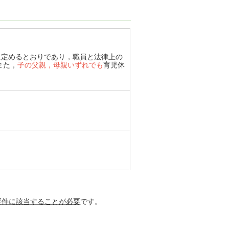
号に定めるとおりであり，職員と法律上の
また，
子の父親，母親いずれでも
育児休
要件に該当することが必要
です。