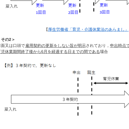
【
厚生労働省「育児・介護休業法のあらまし」
＜その2＞
書面又は口頭で
雇用契約の更新をしない旨が明示
されており，
申出時点
育児休業期間終了後から6月を経過する日までの間である
場合