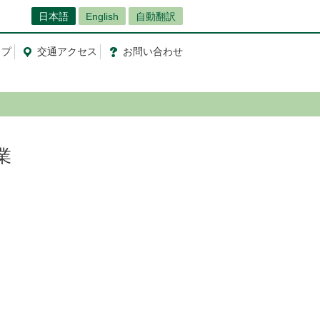
日本語
English
自動翻訳
ップ
交通
アクセス
お問
い
合
わ
せ
業