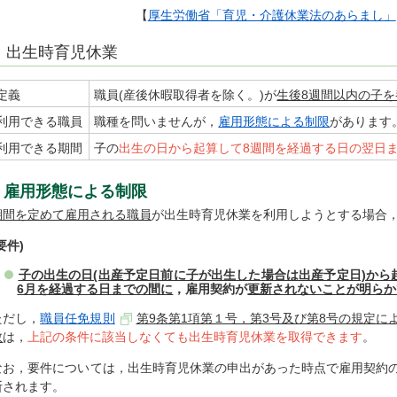
【
厚生労働省「育児・介護休業法のあらまし」
出生時育児休業
定義
職員(産後休暇取得者を除く。)が
生後8週間以内の子
利用できる職員
職種を問いませんが，
雇用形態による制限
があります
利用できる期間
子の
出生の日から起算して8週間を経過する日の翌日ま
雇用形態による制限
期間を定めて雇用される職員
が出生時育児休業を利用しようとする場合
要件)
子の出生の日(出産予定日前に子が出生した場合は出産予定日)から
6月を経過する日までの間に
，雇用契約が
更新されないことが明らか
ただし，
職員任免規則
第9条第1項第１号，第3号及び第8号の規定に
教
は，
上記の条件に該当しなくても出生時育児休業を取得できます
。
なお，要件については，出生時育児休業の申出があった時点で雇用契約
断されます。