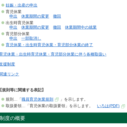
妊娠・出産の申出
育児休業
申出
休業期間の変更
撤回
出生時育児休業
申出
休業期間の変更
撤回
休業期間中の就業
育児部分休業
申出
一部取消し
育児休業・出生時育児休業・育児部分休業の終了
育児休業・出生時育児休業・育児部分休業に伴う各種取扱い
支援制度
関連リンク
【規則等に関連する表記】
規則…「
職員育児休業規則
」を示します。
取扱要領…「育児休業の取扱要領」を示します。
いろは(PDF)
制度の概要