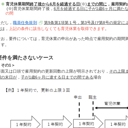
育児休業期間
終了後から6月を経過する日
(※)
までの間に
，雇用契約
(※)育児休業期間終了後，
6月を経過する日に子が1歳6ヶ月に満た
の間
ただし，
職員任免規則
第9条第1項第１号，第3号及び第8号の規定に
教
は，
上記の条件に該当しなくても育児休業を取得できます
。
なお，要件については，育児休業の申出があった時点で雇用契約の期間
ます。
要件を満たさないケース
＜その1＞
書面又は口頭で雇用契約の更新回数の上限が明示されており，
その上限
間の末日が
，
子が1歳6ヶ月に達する日までの間である
場合