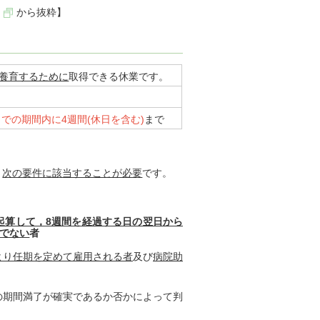
から抜粋】
を養育するために
取得できる休業です。
。
での期間内に4週間(休日を含む)
まで
，
次の要件に該当することが必要
です。
起算して，8週間を経過する日の翌日から
でない
者
より任期を定めて雇用される者
及び
病院助
の期間満了が確実であるか否かによって判