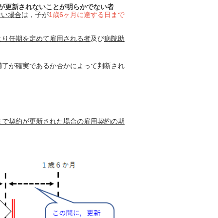
が
更新されないことが明らかでない
者
ない場合
は，子が
1歳6ヶ月に達する日まで
より任期を定めて雇用される者
及び
病院助
満了が確実であるか否かによって判断され
まで契約が更新された場合の雇用契約の期