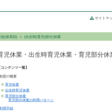
サイトマ
続(体系別)
(出生時)育児(部分)休業
育児休業・出生時育児休業・育児部分休
【コンテンツ一覧】
■制度の概要
育児休業
出生時育児休業
育児部分休業
育児部分休業の利用パターン
利用手続