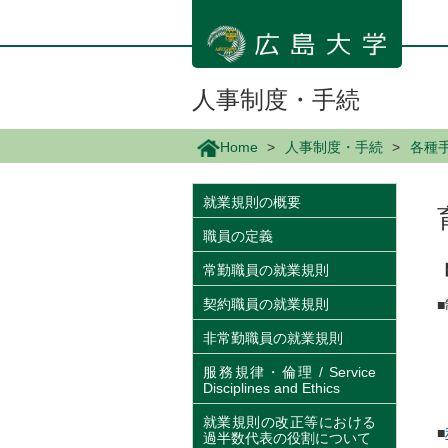
メ
イ
ン
コ
ン
人事制度・手続
テ
ン
Home
人事制度・手続
各種手
ツ
に
移
就業規則の概要
動
職員の定義
常勤職員の就業規則
契約職員の就業規則
非常勤職員の就業規則
服務規律・倫理 / Service
Disciplines and Ethics
就業規則の改正等における
■
過半数代表の役割について