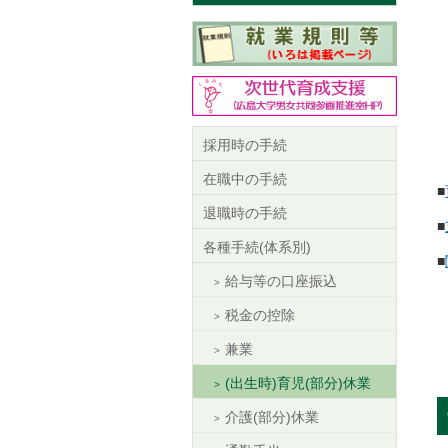
採用時の手続
在職中の手続
■
退職時の手続
■
各種手続(体系別)
■
給与等の口座振込
税金の控除
兼業
(出生時)育児(部分)休業
介護(部分)休業