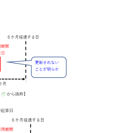
から抜粋】
が起算日