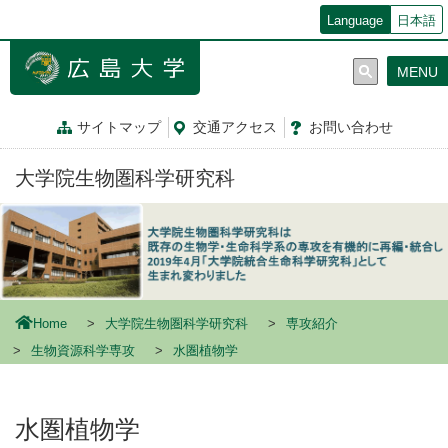
メ
Language
日本語
イ
ン
MENU
コ
ン
テ
サイトマップ
交通
アクセス
お問
い
合
わ
せ
ン
ツ
大学院生物圏科学研究科
に
移
動
Home
大学院生物圏科学研究科
専攻紹介
生物資源科学専攻
水圏植物学
水圏植物学