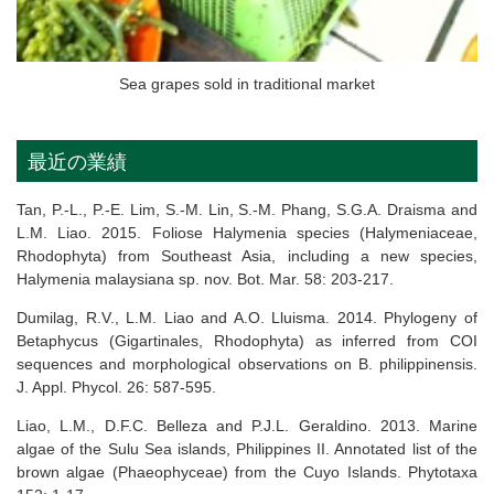
Sea grapes sold in traditional market
最近の業績
Tan, P.-L., P.-E. Lim, S.-M. Lin, S.-M. Phang, S.G.A. Draisma and
L.M. Liao. 2015. Foliose Halymenia species (Halymeniaceae,
Rhodophyta) from Southeast Asia, including a new species,
Halymenia malaysiana sp. nov. Bot. Mar. 58: 203-217.
Dumilag, R.V., L.M. Liao and A.O. Lluisma. 2014. Phylogeny of
Betaphycus (Gigartinales, Rhodophyta) as inferred from COI
sequences and morphological observations on B. philippinensis.
J. Appl. Phycol. 26: 587-595.
Liao, L.M., D.F.C. Belleza and P.J.L. Geraldino. 2013. Marine
algae of the Sulu Sea islands, Philippines II. Annotated list of the
brown algae (Phaeophyceae) from the Cuyo Islands. Phytotaxa