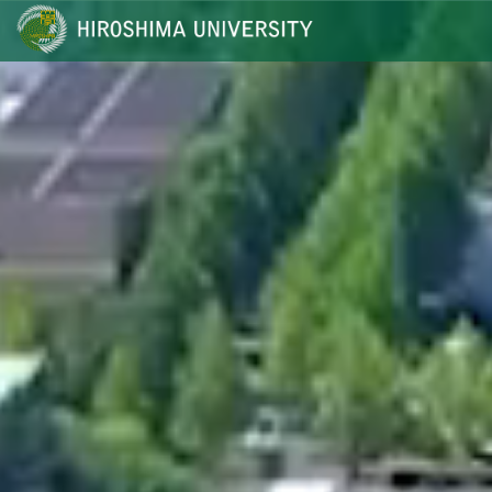
メ
イ
ン
コ
ン
テ
ン
ツ
に
移
動