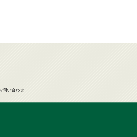
お問
い
合
わ
せ