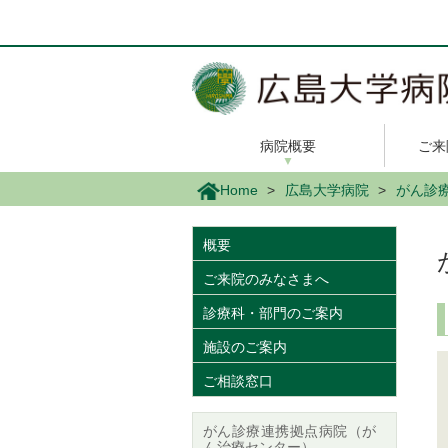
メ
イ
ン
コ
ン
テ
ン
病院概要
ご来
ツ
に
Home
広島大学病院
がん診
移
動
概要
ご来院のみなさまへ
診療科・部門のご案内
施設のご案内
ご相談窓口
がん診療連携拠点病院（が
ん治療センター）