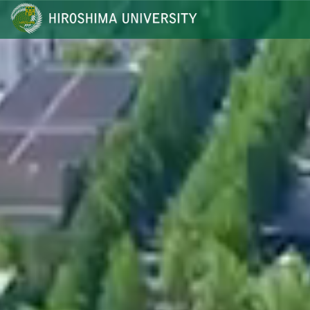
メ
イ
ン
コ
ン
テ
ン
ツ
に
移
動