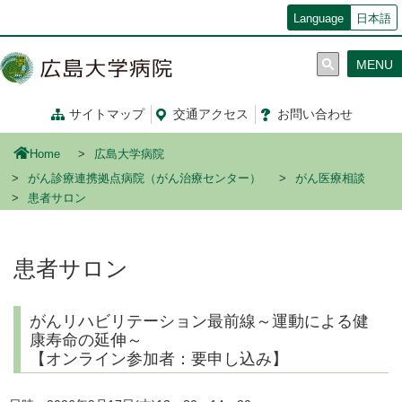
メ
Language
日本語
イ
ン
MENU
コ
ン
テ
サイトマップ
交通
アクセス
お問い合わせ
ン
ツ
Home
広島大学病院
に
移
がん診療連携拠点病院（がん治療センター）
がん医療相談
動
患者サロン
患者サロン
がんリハビリテーション最前線～運動による健
康寿命の延伸～
【オンライン参加者：要申し込み】