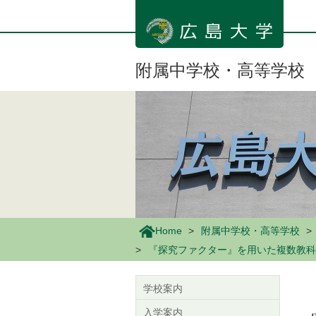
メ
イ
ン
コ
ン
附属中学校・高等学校
テ
ン
ツ
に
移
動
Home
附属中学校・高等学校
『探究ファクター』を用いた複数教科
学校案内
入学案内