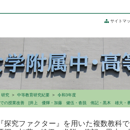
サイトマ
研究
中等教育研究紀要
令和3年度
での授業改善 [井上 優輝・加藤 健伍・沓脱 侑記・黒木 雄大・番
『探究ファクター』を用いた複数教科