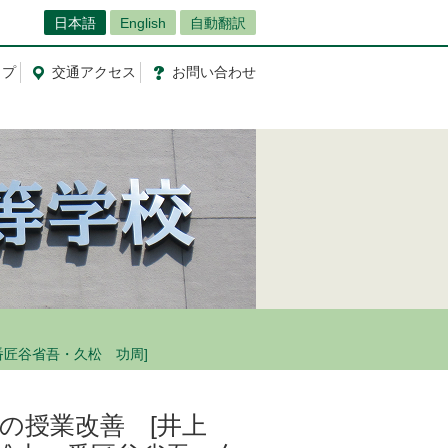
日本語
English
自動翻訳
ップ
交通
アクセス
お問
い
合
わ
せ
匠谷省吾・久松 功周]
での授業改善 [井上