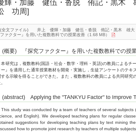
優輝・加藤 健伍・沓脱 侑記・黒木 
松 功周]
(全文ファイル) 井上 優輝・加藤 健伍・沓脱 侑記・黒木 雄
ファクター』を用いた複数教科での授業改善（1.68 MB）
(概要) 『探究ファクター』を用いた複数教科での授
本研究は，複数教科(国語・社会・数学・理科・英語)の教員によるチ
ター』を適用した通常授業教材を開発・実施し，生徒アンケートのテキ
関する示唆を得ることができた。また，複数教科の教員による共同研究
た。
(abstract) Applying the "TANKYU Factor" to Improve Te
his study was conducted by a team of teachers of several subjects (
cience, and English). We developed teaching plans for regular class
btained suggestions for developing teaching plans by text mining the
iscussed how to promote joint research by teachers of multiple subjects