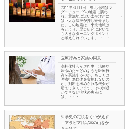
2011年3月11日、東北地域はマ
グニチュード9の地震に襲わ
れ、震源地に近い太平洋岸に
は巨大な津波が押し寄せまし
た。この地震は、東北地域は
もとより、歴史研究において
も大きなターニングポイント
と考えられています。 ・・・
医療行為と家族の同意
高齢化社会が進む中、治療や
延命のためどのような医療行
為を実施するのか、もしくは
医療行為自体を実施しないの
か、判断を求められる機会が
増えてきています。その判断
ができない病状の患者に
は、・・・
科学史の定説をくつがえす
－アラビア語写本の山をか
きわけて－