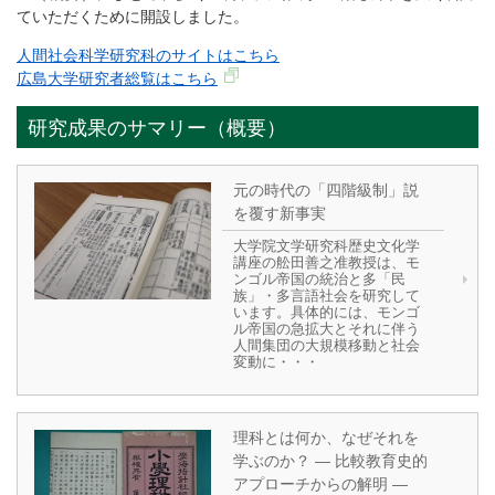
ていただくために開設しました。
人間社会科学研究科のサイトはこちら
広島大学研究者総覧はこちら
研究成果のサマリー（概要）
元の時代の「四階級制」説
を覆す新事実
大学院文学研究科歴史文化学
講座の舩田善之准教授は、モ
ンゴル帝国の統治と多「民
族」・多言語社会を研究して
います。具体的には、モンゴ
ル帝国の急拡大とそれに伴う
人間集団の大規模移動と社会
変動に・・・
理科とは何か、なぜそれを
学ぶのか？ ― 比較教育史的
アプローチからの解明 ―