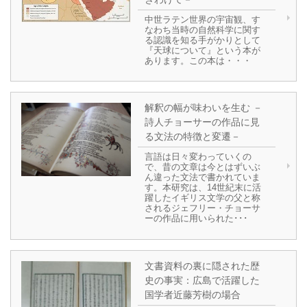
中世ラテン世界の宇宙観、す
なわち当時の自然科学に関す
る認識を知る手がかりとして
『天球について』という本が
あります。この本は・・・
解釈の幅が味わいを生む －
詩人チョーサーの作品に見
る文法の特徴と変遷－
言語は日々変わっていくの
で、昔の文章は今とはずいぶ
ん違った文法で書かれていま
す。本研究は、14世紀末に活
躍したイギリス文学の父と称
されるジェフリー・チョーサ
ーの作品に用いられた･･･
文書資料の裏に隠された歴
史の事実：広島で活躍した
国学者近藤芳樹の場合