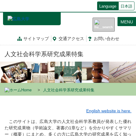
メ
Language
日本語
イ
ン
MENU
コ
ン
テ
サイトマップ
交通
アクセス
お問
い
合
わ
せ
ン
ツ
人文社会科学系研究成果特集
に
移
動
Home
人文社会科学系研究成果特集
English website is here.
このサイトは、広島大学の人文社会科学系教員が発表した優れ
た研究成果物（学術論文、著書の1章など）を分かりやすくサマリ
ー（概要）にまとめ、多くの方に広島大学の研究成果を広く知っ