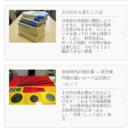
人の心から見たことば
日本語を外国語に翻訳しよう
とすると、文法や単語の意味
に注意が向きます。コンピュ
ータを使って行う時も同様で
す。しかし、町田先生は、
AI（人工知能）の活用が進め
ば進むほど、それでもうまく
翻訳できない要素・・・
弥生時代の墳丘墓 ― 前方後
円墳の遠いルーツは広島だ
った！？
土や石を積み重ねて丘のよう
な形にしたお墓を墳丘墓と呼
びます。これまでの発掘調査
で、その発祥地が弥生時代の
広島県北部の三次（みよ
し）・庄原（しょうばら）地
方・・・