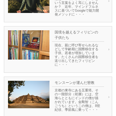
いう言葉をよく耳にしません
か？ 近年、マインドフルネ
スに基づいてGoogleで能力開
発メソッドに・・・
国境を越えるフィリピンの
子供たち
現在、親に呼び寄せられるな
どして学齢期に国際移住する
子供、若者が増加していま
す。たくさんの国際移住者を
送り出してきたフィリピン
に・・・
モンスーンが運んだ密教
京都の東寺にある五重塔。そ
の一階部分（初層）には、空
海らとともにインドの僧が描
かれています。金剛智（こん
ごうち）というこの僧は、8世
紀頃、季節風に乗って・・・