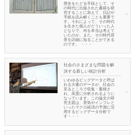
歴史をたどる手段として、そ
の時代に出版された書籍を研
究することに加えて、日記や
手紙を読み解くことも重要で
す。それによって、その時代
を生きた個人がどういった人
となりで、何を本当は考えて
いたのか、また、その時代背
景を詳細に知ることができる
のです。 ・・・
社会のさまざまな問題を解
決する新しい統計分析
いわゆるビッグデータと呼ば
れる大量のデータが、社会の
至るところで収集・蓄積さ
れ、高度に分析されるように
なっています。この論文の研
究主題は、景気やインフレと
いったマクロ経済の予測に活
用するビッグデータ分析で
す・・・