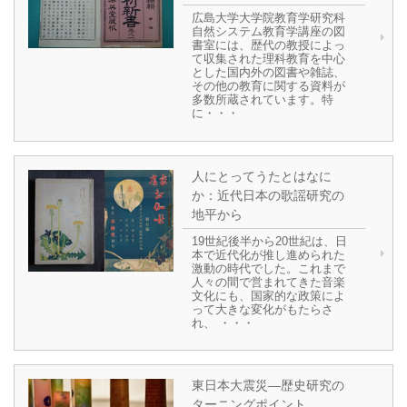
広島大学大学院教育学研究科
自然システム教育学講座の図
書室には、歴代の教授によっ
て収集された理科教育を中心
とした国内外の図書や雑誌、
その他の教育に関する資料が
多数所蔵されています。特
に・・・
人にとってうたとはなに
か：近代日本の歌謡研究の
地平から
19世紀後半から20世紀は、日
本で近代化が推し進められた
激動の時代でした。これまで
人々の間で営まれてきた音楽
文化にも、国家的な政策によ
って大きな変化がもたらさ
れ、 ・・・
東日本大震災―歴史研究の
ターニングポイント