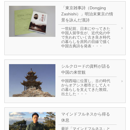
「東京雑事詩（Dongjing
Zashishi）」明治末東京の情
景を詠んだ漢詩
一世紀前、日本にやってきた
中国人留学生が、近代化の中
で失われていく古き良き時代
の暮らしを庶民の目線で描く
中国古典詩を発表・・・
シルクロードの資料が語る
中国の来世観
中国西端に位置し、古の時代
からオアシス都市として人々
の暮らしを支えてきた敦煌。
出土した・・・
マインドフルネスから得る
休息
最近「マインドフルネス」と