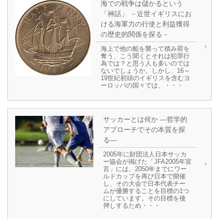
海での戦争は儲かるという
「神話」 －近世イギリスにお
ける海軍力の行使と利益獲得
の歴史的関係を探る－
海上で他の船を襲って積み荷を
奪う、こう聞くとそれは犯罪行
為では？と思う人も多いのでは
ないでしょうか。しかし、16～
19世紀初頭のイギリスを含むヨ
ーロッパの国々では、・・・
サッカーとは何か ―哲学的
アプローチでその本質を探
る―
2005年に財団法人日本サッカ
ー協会が掲げた「JFA2005年宣
言」には、2050年までにワー
ルドカップを再び日本で開催
し、その大会で日本代表チー
ムが優勝することを目標の1つ
にしています。その目標を後
押しするため・・・