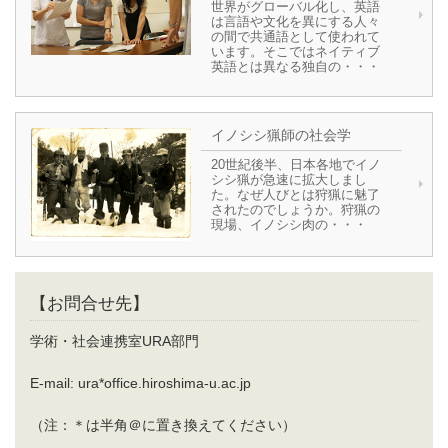
世界がグローバル化し、英語
は言語や文化を異にする人々
の間で共通語として使われて
います。そこではネイティブ
英語とは異なる独自の・・・
イノシシ猟師の社会学
20世紀後半、日本各地でイノ
シシ猟が急速に拡大しまし
た。なぜ人びとは狩猟に魅了
されたのでしょうか。狩猟の
現場、イノシシ肉の・・・
【お問合せ先】
学術・社会連携室URA部門
E-mail: ura*office.hiroshima-u.ac.jp
（注：＊は半角＠に置き換えてください）