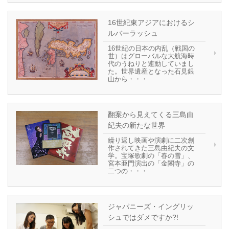
16世紀東アジアにおけるシ
ルバーラッシュ
16世紀の日本の内乱（戦国の
世）はグローバルな大航海時
代のうねりと連動していまし
た。世界遺産となった石見銀
山から・・・
翻案から見えてくる三島由
紀夫の新たな世界
繰り返し映画や演劇に二次創
作されてきた三島由紀夫の文
学。宝塚歌劇の「春の雪」、
宮本亜門演出の「金閣寺」の
二つの・・・
ジャパニーズ・イングリッ
シュではダメですか?!