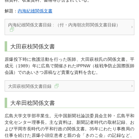
務資料、収集資料、書翰等が含まれている。
解題：
内海紀雄関係文書
内海紀雄関係文書目録 : （付・内海朝次郎関係文書目録）
大田萩枝関係文書
原爆投下時に救護活動を行った医師、大田萩枝氏の関係文書。平
成元（1989）年に広島で開催されたIPPNW（核戦争防止国際医師
会議）でのあいさつ原稿など貴重な資料を含む。
大田萩枝関係文書目録
大牟田稔関係文書
広島大学文学部卒業生。元中国新聞社論説委員会主幹・広島平和
文化センター理事長。主な資料は、新聞記者時代の取材記録、お
よび平岡市長時代の平和行政の関係文書。35年にわたり事務局の
仕事を続けた原爆小頭症患者と親の会「きのこ会」の記録など、