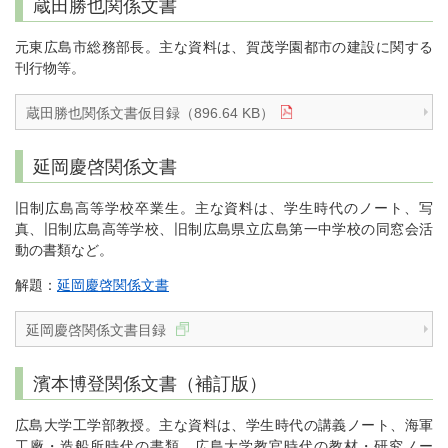
蔵田勝也関係文書
元東広島市総務部長。主な資料は、賀茂学園都市の建設に関する
刊行物等。
蔵田勝也関係文書仮目録（896.64 KB）
延岡慶啓関係文書
旧制広島高等学校卒業生。主な資料は、学生時代のノート、写
真、旧制広島高等学校、旧制広島県立広島第一中学校の同窓会活
動の書類など。
解題：
延岡慶啓関係文書
延岡慶啓関係文書目録
濱本博登関係文書（補訂版）
広島大学工学部教授。主な資料は、学生時代の講義ノート、海軍
工廠・造船所時代の書類、広島大学教官時代の教材・研究ノー