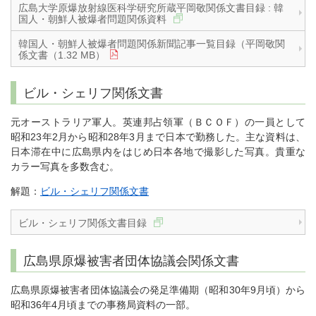
広島大学原爆放射線医科学研究所蔵平岡敬関係文書目録 : 韓
国人・朝鮮人被爆者問題関係資料
韓国人・朝鮮人被爆者問題関係新聞記事一覧目録（平岡敬関
係文書（1.32 MB）
ビル・シェリフ関係文書
元オーストラリア軍人。英連邦占領軍（ＢＣＯＦ）の一員として
昭和23年2月から昭和28年3月まで日本で勤務した。主な資料は、
日本滞在中に広島県内をはじめ日本各地で撮影した写真。貴重な
カラー写真を多数含む。
解題：
ビル・シェリフ関係文書
ビル・シェリフ関係文書目録
広島県原爆被害者団体協議会関係文書
広島県原爆被害者団体協議会の発足準備期（昭和30年9月頃）から
昭和36年4月頃までの事務局資料の一部。