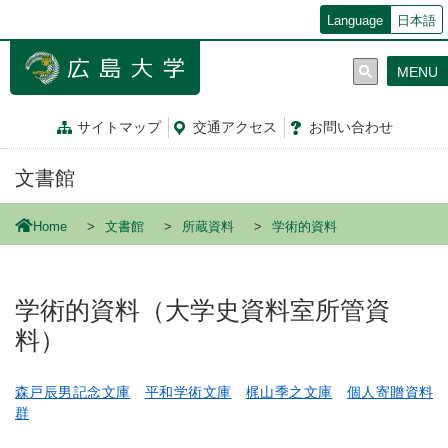
メ
Language
日本語
イ
ン
MENU
コ
ン
テ
サイトマップ
交通
アクセス
お問
い
合
わ
せ
ン
ツ
文書館
に
移
動
Home
文書館
所蔵資料
学術的資料
学術的資料（大学史資料室所管資
料）
森戸辰男記念文庫
平和学術文庫
梶山季之文庫
個人寄贈資料
群