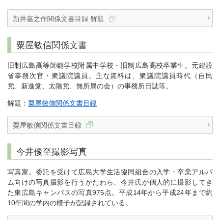
新井嘉之作関係文書目録 解題
粟屋敏信関係文書
旧制広島高等師範学校附属中学校・旧制広島高校卒業生。元建設
省事務次官・衆議院議員。主な資料は、衆議院議員時代（自民
党、新進党、太陽党、無所属の会）の事務所日誌等。
解題：
粟屋敏信関係文書目録
粟屋敏信関係文書目録
今井優至撮影写真
写真家。委託を受けて広島大学生活協同組合の入学・卒業アルバ
ム向けの写真撮影を行うかたわら、今井氏が個人的に撮影してき
た東広島キャンパスの写真975点。平成14年から平成24年まで約
10年間の学内の様子が記録されている。