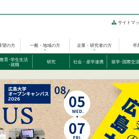
サイトマ
希望の方
一般・地域の方
企業・研究者の方
卒
教育･学生生活
研究
社会・産学連携
留学･国際交
･就職