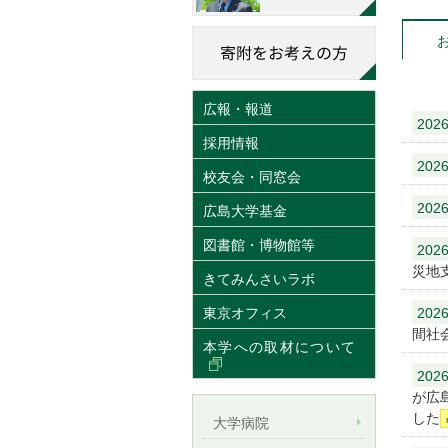
広報・報道
2026
採用情報
2026
校友会・同窓会
2026
広島大学基金
図書館・博物館等
2026
災地
きてみんさいラボ
東京オフィス
2026
間社
本学への取材について
2026
が広
した
大学病院