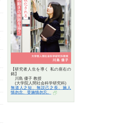
世
制
設
1
【研究者人生を導く 私の座右の
銘】
川島 優子 教授
(大学院人間社会科学研究科)
無道人之短、無説己之長。施人
慎勿念、受施慎勿忘。
に