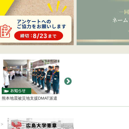
発祥の地に建立「不滅の学灯」
J-P
地震被災地支援DMAT派遣