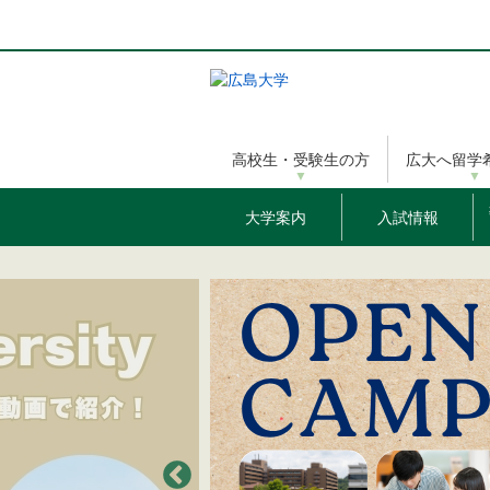
メ
イ
ン
コ
ン
テ
ン
高校生・受験生の方
広大へ留学
ツ
に
移
大学案内
入試情報
動