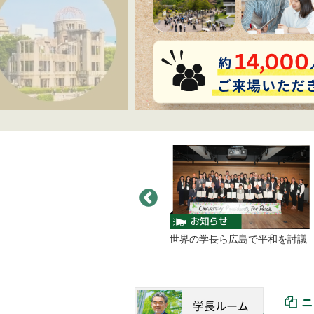
PLENDOR PLAN2017
世界の学長ら広島で平和を討議
原