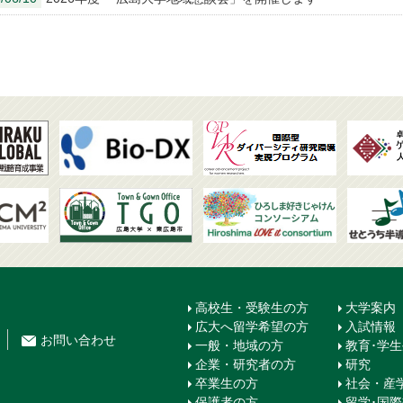
高校生・受験生の方
大学案内
広大へ留学希望の方
入試情報
お問
い
合
わ
せ
一般・地域の方
教育･学
企業・研究者の方
研究
卒業生の方
社会・産
保護者の方
留学･国