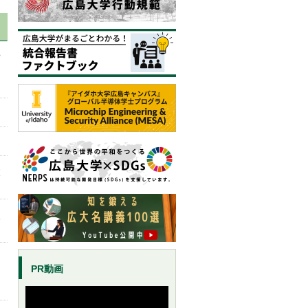
被
人
ら
PR動画
ま