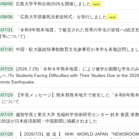
/08/06
広島大学平和企画2026を開催しました
/08/06
「広島大学原爆死没者追悼式」を挙行しました
/07/31
「令和8年熊本地震」で被災された世帯の学生の皆様へ(経済
度等について)
/07/30
中国・駐大阪総領事館教育文化参事官が本学を表敬訪問しま
/07/29
(2026.7.29)「令和８年熊本地震」により修学が困難な学生の
/To Students Facing Difficulties with Their Studies Due to the 202
moto Earthquake
/07/29
【学長メッセージ】熊本県熊本地方で発生した「令和8年熊
」について
/07/29
越智学長と東京大学 先端科学技術研究センター 鈴木 俊貴 准
の対談が日本経済新聞・中国新聞に掲載されました
/07/28
【2026/7/31放送】NHK WORLD-JAPAN “NEWSROO