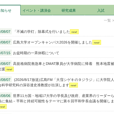
お知らせ
イベント・講演会
研究成果
入試
一覧
/08/07
「不滅の学灯」除幕式を行いました
/08/07
広島大学オープンキャンパス2026を開催しました
/07/15
お盆時期の一斉休暇について
/08/07
高規格病院救急車とDMAT隊員が大学病院に帰着 熊本地震
支援
/08/07
(2026/8/17放送)広島FM「大窪シゲキの９ジラジ」に大学院
会科学研究科の深谷達史准教授が出演します
/08/06
世界11カ国・地域17大学の学長及び政府、産業界のリーダー
島に集結－平和と持続可能性をテーマに第６回平和学長会議を開催し