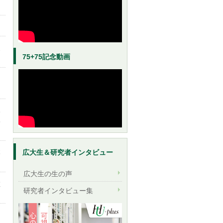
支
75+75記念動画
し
み
6
広大生＆研究者インタビュー
本
広大生の生の声
教
研究者インタビュー集
M