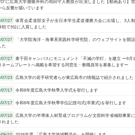
KYO”に広島大学腫瘍外科の岡田守人教授が出演しました【動画あり】
から反響が届いています
/07/27
体育会柔道部女子が全日本学生柔道優勝大会に出場し、3人
体戦で3位に入賞しました
/07/27
「大学院海洋・海事系実践科学研究院」のウェブサイトを開
した
/07/27
東千田キャンパスにモニュメント「不滅の学灯」を建立 ー9月
りネームプレートへ掲載を希望する同窓生・教職員等を募集しますー
/07/23
広島大学の若手研究者らが東広島市の情報誌で紹介されました
/07/17
令和8年度広島大学秋季入学式を挙行します
/07/17
令和8年度広島大学秋季学位記授与式(卒業式)を挙行します
/07/10
広島大学の半導体人材育成プログラムが文部科学省補助事業
されました
/06/10
2026年度 「広島大学地域懇談会」を開催します