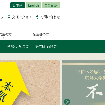
日本語
English
自動翻訳
ップ
交通
アクセス
お問
い
合
わ
せ
業生の方
保護者の方
流
学部･大学院等
研究所･施設等