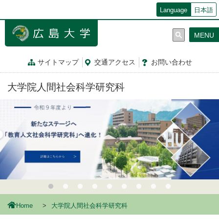
メ
Language
日本語
イ
ン
MENU
コ
ン
テ
サイトマップ
交通
アクセス
お問
い
合
わ
せ
ン
ツ
大学院人間社会科学研究科
に
移
動
Home
大学院人間社会科学研究科