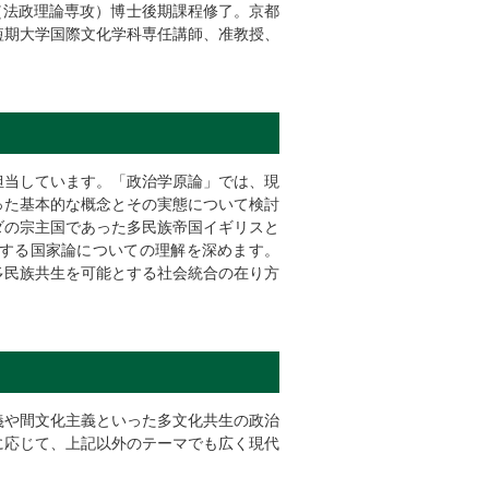
（法政理論専攻）博士後期課程修了。京都
短期大学国際文化学科専任講師、准教授、
。
担当しています。「政治学原論」では、現
った基本的な概念とその実態について検討
ダの宗主国であった多民族帝国イギリスと
する国家論についての理解を深めます。
多民族共生を可能とする社会統合の在り方
義や間文化主義といった多文化共生の政治
に応じて、上記以外のテーマでも広く現代