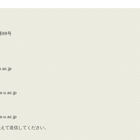
番89号
4
.ac.jp
4
a-u.ac.jp
4
a-u.ac.jp
き換えて送信してください。