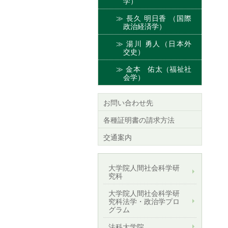
学）
長久 明日香 （国際
政治経済学）
湯川 勇人（日本外
交史）
金本 佑太（福祉社
会学）
お問い合わせ先
各種証明書の請求方法
交通案内
大学院人間社会科学研
究科
大学院人間社会科学研
究科法学・政治学プロ
グラム
法科大学院