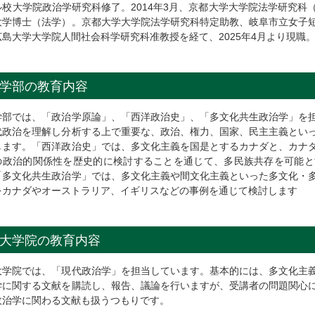
ル校大学院政治学研究科修了。2014年3月、京都大学大学院法学研究科
大学博士（法学）。京都大学大学院法学研究科特定助教、岐阜市立女子
広島大学大学院人間社会科学研究科准教授を経て、2025年4月より現職
学部の教育内容
学部では、「政治学原論」、「西洋政治史」、「多文化共生政治学」を
代政治を理解し分析する上で重要な、政治、権力、国家、民主主義とい
します。「西洋政治史」では、多文化主義を国是とするカナダと、カナ
の政治的関係性を歴史的に検討することを通じて、多民族共存を可能と
「多文化共生政治学」では、多文化主義や間文化主義といった多文化・
をカナダやオーストラリア、イギリスなどの事例を通じて検討します
大学院の教育内容
大学院では、「現代政治学」を担当しています。基本的には、多文化主
学に関する文献を購読し、報告、議論を行いますが、受講者の問題関心
政治学に関わる文献も扱うつもりです。