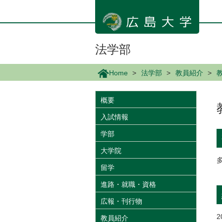
メ
イ
ン
コ
ン
法学部
テ
ン
Home
法学部
教員紹介
ツ
に
移
概要
動
入試情報
学部
大学院
留学
進路・就職・資格
広報・刊行物
教員紹介