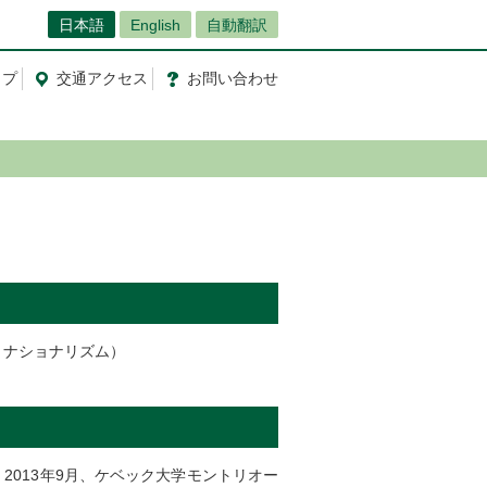
日本語
English
自動翻訳
ップ
交通
アクセス
お問
い
合
わ
せ
・ナショナリズム）
2013年9月、ケベック大学モントリオー