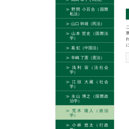
野間 小百合（国際
私法）
山口 幹雄（民法）
山本 哲史（国際法
学）
葛 虹（中国法）
辛嶋 了憲（憲法）
浅利 宙（法社会
学）
江頭 大藏（社会
学）
永山 博之（国際政
治学）
荒木 隆人（政治
学）
小林 悠太（行政