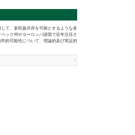
通じて、多民族共存を可能とするような多
ケベック州やヨーロッパ諸国で近年注目さ
）の政治学的可能性について、理論的及び実証的