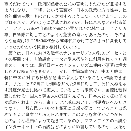
市民だけでなく、政府関係者の公式の言明にもたびたび登場する
ようになり、「平和」という言葉が、日本の政策の方向性や、社
会的価値を示すものとして定着するようになっていきます。この
プロセスが、どのように形成されたのか、特に東京などの都市部
と、アメリカ軍や自衛隊の基地が置かれた地域では、アメリカ
軍、自衛隊に対してどのような態度の違いがあったのか、そのよ
うな意識は特に1950年代から90年代にかけてどのように変化して
いったのかという問題を検討しています。
第２は、日本における近年のナショナリズムの勃興プロセスと
その要因です。世論調査データと従来標準的に利用されてきた調
査スケールでは、最近日本人のナショナリズム傾向が顕著に増大
したとは断定できません。しかし、世論調査では、中国と韓国、
特に中国に対する反感が急速に増大していることが確認できま
す。また、その2国に北朝鮮を加えた3国に対して、公に反感を示
す態度が過去に比べて拡大していることも事実です。国際比較調
査における中国人と韓国人の態度を見ても、日本人と同様の傾向
が認められますから、東アジア地域において、指導者レベルだけ
でなく、一般市民レベルでも相互に反感が高まっていることは認
めてもよい事実だと考えられます。このような変化がいつから、
どのような理由によって起きているのか、マスメディアの言説や
インターネット上の言説はどのように影響しているのか、反感が