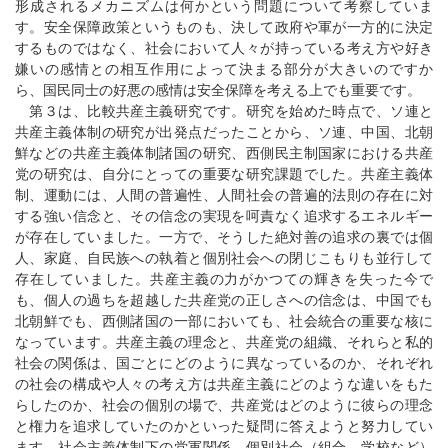
形成されるメカニズムは何かという問題について考察していま
す。安全保障政策というものも、決して政府や軍が一方的に決定
するものではなく、社会において人々が持っている考え方や好き
嫌いの感情との相互作用によって決まる部分が大きいのですか
ら、国民同士の好悪の感情は安全保障を考える上でも重要です。
第３は、比較共産主義研究です。研究を始めた時点で、ソ連と
共産主義体制の研究が出発点だったことから、ソ連、中国、北朝
鮮などの共産主義体制諸国の研究、西側民主制国家における共産
党の研究は、自分にとっての重要な研究課題でした。共産主義体
制、運動には、人間の普遍性、人間社会の普遍的法則の存在に対
する強い信念と、その信念の実現を呵責なく追求するエネルギー
が存在していました。一方で、そうした絶対善の追求の裏では個
人、家庭、自民族への執着と個別社会への閉じこもりも並行して
存在していました。共産主義の力がかつての輝きを失った今で
も、個人の過ちを超越した共産党の正しさへの信念は、中国でも
北朝鮮でも、西側諸国の一部においても、社会統合の重要な核に
なっています。共産主義の理念と、共産党の組織、それらと私的
社会の関係は、国ごとにどのように異なっているのか、それぞれ
の社会の構成や人々の考え方は共産主義にどのような違いをもた
らしたのか、社会の個別の場で、共産党はどのように彼らの理念
と権力を追求していたのかといった疑問に答えようと努力してい
ます。社会主義体制下の党軍関係、個別社会（組合、学校など）