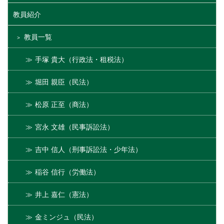
教員紹介
教員一覧
手塚 貴大（行政法・租税法）
堀田 親臣（民法）
松原 正至（商法）
宮永 文雄（民事訴訟法）
吉中 信人（刑事訴訟法・少年法）
稲谷 信行（労働法）
井上 嘉仁（憲法）
金ミンジュ（民法）