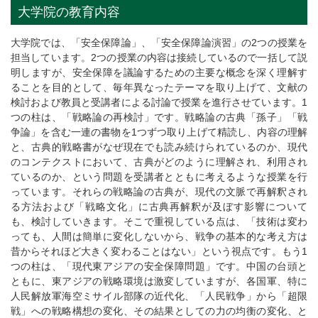
大学院の教育内容
大学院では、「安全保障論」、「安全保障論演習」の2つの授業を
担当しています。2つの授業の内容は接続しているので一括して説
明しますが、安全保障を議論するための主要な概念を深く理解す
ることを目的として、毎年異なったテーマを取り上げて、文献の
検討および教員と受講者による討論で授業を進行させています。1
つの柱は、「戦略論の再検討」です。戦略論の古典「孫子」「戦
争論」を含む一連の書物を1つずつ取り上げて精読し、内容の理解
と、古典的戦略書がなぜ現在でも読み続けられているのか、現代
のコンテクストにおいて、古典がどのように理解され、利用され
ているのか、という問題を受講者とともに考えるような授業を行
っています。それらの戦略論の古典が、現代の文脈で再解釈され
る方法および「戦略文化」に古典再解釈が及ぼす影響について
も、検討していきます。そこで重視している点は、「技術は変わ
っても、人間は簡単に変化しないから、戦争の基本的な考え方は
昔からそれほど大きく変わることはない」という視点です。もう1
つの柱は、「現代東アジアの安全保障問題」です。中国の台頭と
ともに、東アジアの戦略環境は激変していますが、各国軍、特に
人民解放軍海空ミサイル部隊の近代化、「人民戦争」から「超限
戦」への戦略構想の変化、その結果としての力の均衡の変化、と