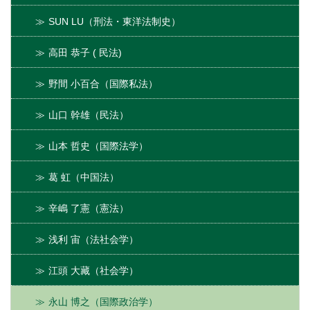
SUN LU（刑法・東洋法制史）
高田 恭子 ( 民法)
野間 小百合（国際私法）
山口 幹雄（民法）
山本 哲史（国際法学）
葛 虹（中国法）
辛嶋 了憲（憲法）
浅利 宙（法社会学）
江頭 大藏（社会学）
永山 博之（国際政治学）