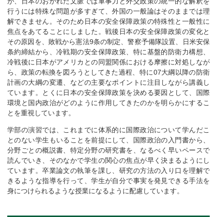
が、日本のおかれた文脈では軍事力と外交政策の統一的な解釈を
行うには特殊な問題が多すぎて、外国の一般論はそのままでは理
解できません。そのため日本の安全保障政策の特殊性と一般性に
焦点をあてることにしました。戦後日本の安全保障政策の変化と
その原因を、敗戦から憲法9条の制定、警察予備隊設置、日米安保
条約締結から、冷戦期の安全保障政策、特に基盤的防衛力構想、
冷戦後に日本がアメリカとの同盟関係における摩擦に対処しなが
ら、政策の転換を図ろうとしてきた過程、特に07大綱以降の防衛
計画の大綱の変遷、などの主要なポイントに注目しながら講義し
ています。とくに日本の安全保障政策を決める要因として、国際
環境と国内政治がどのように作用してきたのかを明らかにするこ
とを重視しています。
学部の演習では、これまでに体系的に国際政治について学んだこ
とのない学生もいることを前提にして、国際政治の入門書から、
分野ごとの概説書、特定分野の研究書を、なるべく早いペースで
読んでいき、そのなかで学生の関心の焦点が早く決まるようにし
ています。卒業論文の執筆を課し、研究の方法の入り口を理解で
きるような指導を行って、学生が自分で事実を発見できる手法を
身につけられるような授業になるように配慮しています。