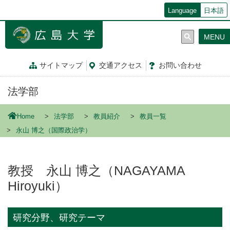
メ
Language
日本語
イ
ン
MENU
コ
ン
テ
サイトマップ
交通
アクセス
お問
い
合
わ
せ
ン
ツ
法学部
に
移
動
Home
法学部
教員紹介
教員一覧
永山 博之（国際政治学）
教授 永山 博之（NAGAYAMA
Hiroyuki）
研究分野、研究テーマ