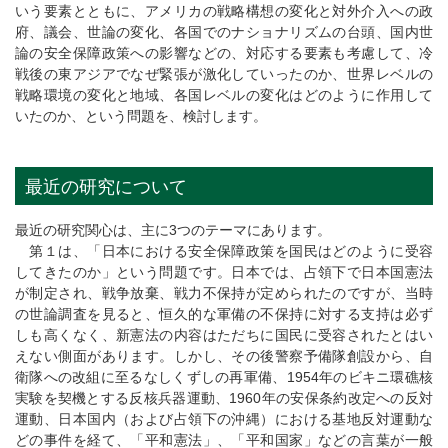
いう要素とともに、アメリカの戦略構想の変化と対外介入への政
府、議会、世論の変化、各国でのナショナリズムの台頭、国内世
論の安全保障政策への影響などの、対応する要素も考慮して、冷
戦後の東アジアでなぜ緊張が激化していったのか、世界レベルの
戦略環境の変化と地域、各国レベルの変化はどのように作用して
いたのか、という問題を、検討します。
最近の研究について
最近の研究関心は、主に3つのテーマにあります。
第１は、「日本における安全保障政策を国民はどのように受容
してきたのか」という問題です。日本では、占領下で日本国憲法
が制定され、戦争放棄、戦力不保持が定められたのですが、当時
の世論調査を見ると、恒久的な軍備の不保持に対する支持は必ず
しも高くなく、新憲法の内容はただちに国民に受容されたとはい
えない側面があります。しかし、その後警察予備隊創設から、自
衛隊への改組に至るなしくずしの再軍備、1954年のビキニ環礁核
実験を契機とする反核兵器運動、1960年の安保条約改定への反対
運動、日本国内（および占領下の沖縄）における基地反対運動な
どの事件を経て、「平和憲法」、「平和国家」などの言葉が一般