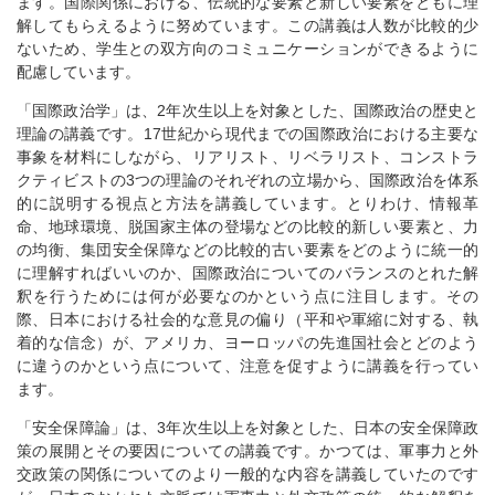
ます。国際関係における、伝統的な要素と新しい要素をともに理
解してもらえるように努めています。この講義は人数が比較的少
ないため、学生との双方向のコミュニケーションができるように
配慮しています。
「国際政治学」は、2年次生以上を対象とした、国際政治の歴史と
理論の講義です。17世紀から現代までの国際政治における主要な
事象を材料にしながら、リアリスト、リベラリスト、コンストラ
クティビストの3つの理論のそれぞれの立場から、国際政治を体系
的に説明する視点と方法を講義しています。とりわけ、情報革
命、地球環境、脱国家主体の登場などの比較的新しい要素と、力
の均衡、集団安全保障などの比較的古い要素をどのように統一的
に理解すればいいのか、国際政治についてのバランスのとれた解
釈を行うためには何が必要なのかという点に注目します。その
際、日本における社会的な意見の偏り（平和や軍縮に対する、執
着的な信念）が、アメリカ、ヨーロッパの先進国社会とどのよう
に違うのかという点について、注意を促すように講義を行ってい
ます。
「安全保障論」は、3年次生以上を対象とした、日本の安全保障政
策の展開とその要因についての講義です。かつては、軍事力と外
交政策の関係についてのより一般的な内容を講義していたのです