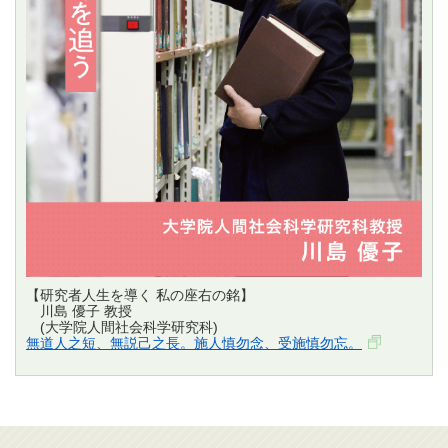
【研究者人生を導く 私の座右の銘】
川島 優子 教授
(大学院人間社会科学研究科)
無道人之短、無説己之長。施人慎勿念、受施慎勿忘。