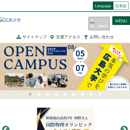
メ
Language
日本語
イ
ン
MENU
コ
ン
テ
サイトマップ
交通
アクセス
お問
い
合
わ
せ
ン
ツ
に
移
動