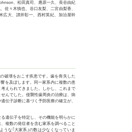
Johnson、松田真司、應原一久、長谷由紀
也、佐々木慎也、谷口友梨、二宮由梨香、
久米広大、讃井彰一、西村英紀、加治屋幹
＊
織の破壊をおこす疾患です。歯を喪失した
影響を及ぼします。同一家系内に複数の患
と考えられてきました。しかし、これまで
ませんでした。侵襲性歯周炎の治療は、病
や遺伝子診断に基づく予防医療の確立が、
る遺伝子を特定し、その機能を明らかに
は、複数の発症者を含む家系を調べること
ような｢大家系｣の数は少なくなっていま