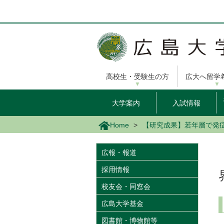
メ
イ
ン
コ
ン
テ
ン
高校生・受験生の方
広大へ留学
ツ
に
移
大学案内
入試情報
動
Home
【研究成果】若年層で発
広報・報道
採用情報
校友会・同窓会
広島大学基金
図書館・博物館等