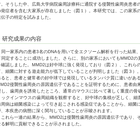
す。そうした中、広島大学病院歯周診療科に通院する侵襲性歯周炎患者
の発症者を含む大家系が存在しました（図１）。本研究では、この家系
遺伝子の特定を試みました。
研究成果の内容
同一家系内の患者3名のDNAを用いて全エクソーム解析を行った結果、
て同定することに成功しました。さらに、別の家系においてもMMD2の
を確認しました。MMD2は好中球に強く発現しており（図２）、これら
て、細菌に対する遊走能力が低下していることが判明しました（図３）
べると、患者と健常者の好中球では発現しているタンパク質に違いがある
MMD2侵襲性歯周炎の原因遺伝子であることを証明するために、患者由
製し、歯周炎を誘発したところ、通常のマウスに比べて著しく重度の骨
ノックインマウスの歯周組織を観察すると、好中球の集積が乏しく、細
歯周病は細菌感染によって引き起こされる感染症であることから、細菌
が、本疾患の病態に深く関与していることが示唆されます。
これら一連の結果から、MMD2は侵襲性歯周炎の原因遺伝子であり、
なる解明に貢献できることが示されました。