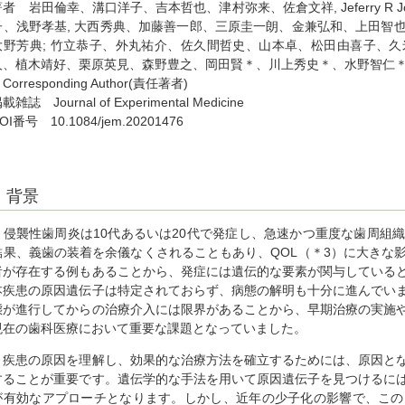
著者 岩田倫幸、溝口洋子、吉本哲也、津村弥来、佐倉文祥, Jeferry R 
子、浅野孝基, 大西秀典、加藤善一郎、三原圭一朗、金兼弘和、上田智
大野芳典; 竹立恭子、外丸祐介、佐久間哲史、山本卓、松田由喜子、
人、植木靖好、栗原英見、森野豊之、岡田賢＊、川上秀史＊、水野智仁
Corresponding Author(責任著者)
載雑誌 Journal of Experimental Medicine
OI番号 10.1084/jem.20201476
背景
侵襲性歯周炎は10代あるいは20代で発症し、急速かつ重度な歯周組
結果、義歯の装着を余儀なくされることもあり、QOL（＊3）に大きな
者が存在する例もあることから、発症には遺伝的な要素が関与している
本疾患の原因遺伝子は特定されておらず、病態の解明も十分に進んでい
態が進行してからの治療介入には限界があることから、早期治療の実施
現在の歯科医療において重要な課題となっていました。
疾患の原因を理解し、効果的な治療方法を確立するためには、原因とな
することが重要です。遺伝学的な手法を用いて原因遺伝子を見つけるに
が有効なアプローチとなります。しかし、近年の少子化の影響で、この