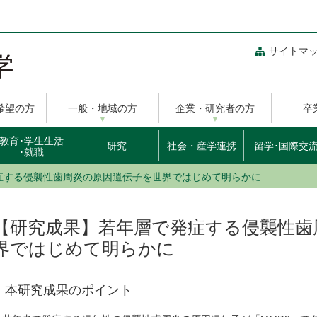
サイトマ
希望の方
一般・地域の方
企業・研究者の方
卒
教育･学生生活
研究
社会・産学連携
留学･国際交
･就職
症する侵襲性歯周炎の原因遺伝子を世界ではじめて明らかに
【研究成果】若年層で発症する侵襲性歯
界ではじめて明らかに
本研究成果のポイント