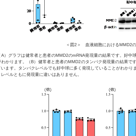
＜図2＞ 血液細胞におけるMMD2
（A）グラフは健常者と患者のMMD2のmRNA発現量の結果です。好中
がわかります。（B）健常者と患者のMMD2のタンパク発現量の結果で
ています。タンパクレベルでも好中球に多く発現していることがわかりま
クレベルともに発現量に違いはありません。