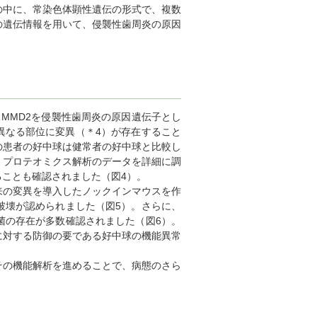
の中に、常染色体顕性遺伝の形式で、複数
の遺伝情報を用いて、侵襲性歯周炎の原因
MMD2を侵襲性歯周炎の原因遺伝子とし
異なる部位に変異（＊4）が存在すること
の患者の好中球は健常者の好中球と比較し
。プロテオミクス解析のデータを詳細に調
ことも確認されました（図4）。
来の変異を導入したノックインマウスを作
破壊が認められました（図5）。さらに、
菌の存在が多数確認されました（図6）。
に対する防御の要である好中球の機能異常
その機能解析を進めることで、病態のさら