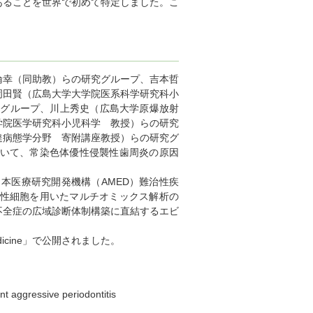
あることを世界で初めて特定しました。こ
幸（同助教）らの研究グループ、吉本哲
岡田賢（広島大学大学院医系科学研究科小
究グループ、川上秀史（広島大学原爆放射
学院医学研究科小児科学 教授）らの研究
達病態学分野 寄附講座教授）らの研究グ
用いて、常染色体優性侵襲性歯周炎の原因
本医療研究開発機構（AMED）難治性疾
陽性細胞を用いたマルチオミックス解析の
不全症の広域診断体制構築に直結するエビ
Medicine」で公開されました。
ggressive periodontitis