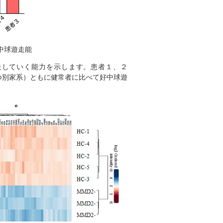
中球遊走能
走していく能力を示します。患者１、２
つ別家系）ともに健常者に比べて好中球遊