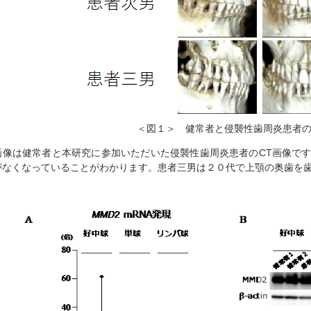
＜図１＞ 健常者と侵襲性歯周炎患者の
画像は健常者と本研究に参加いただいた侵襲性歯周炎患者のCT画像で
がなくなっていることがわかります。患者三男は２０代で上顎の奥歯を