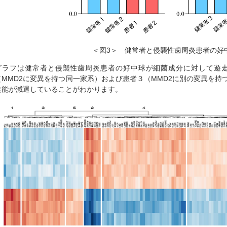
＜図3＞ 健常者と侵襲性歯周炎患者の好
グラフは健常者と侵襲性歯周炎患者の好中球が細菌成分に対して遊
（MMD2に変異を持つ同一家系）および患者３（MMD2に別の変異を持
走能が減退していることがわかります。