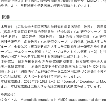
若年者で発症する遺伝性の侵襲性歯周炎の原因遺伝子が「MMD2」で
の発見により、早期診断や予防医療の実現が期待されています。
概要
水野智仁（広島大学大学院医系科学研究科歯周病態学 教授）、岩田倫
也（広島大学病院口腔先端治療開発学 特命助教）らの研究グループ、
児科学 教授）、溝口洋子（同准教授）、津村弥来（同研究員）らの研
線医科学研究所 名誉教授）らの研究グループ、大西秀典（岐阜大学大
グループ、金兼弘和（東京医科歯科大学大学院医歯学総合研究科発生発
ループは、全エクソーム解析（＊1）やプロテオミクス解析（＊2）を
遺伝子の同定とその発症に関与する病態解明に成功しました。
本研究は、日本学術振興会 科学研究費助成事業、国立研究開発法人日
患実用化研究事業、「原発性免疫不全症の診断率向上に向けた CD45 
開発」および「網羅的ゲノム解析のデータ二次利用に基づく原発性免疫
デンス創出研究」のサポートを受けて実施いたしました。
研究成果は、2025年7月16日（水）に「Journal of Experimental 
また、本研究成果は広島大学から論文掲載料の助成を受けています。
〈発表論文〉
文タイトル Monoallelic mutations in MMD2 cause autosomal dominant a