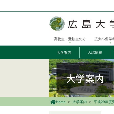
メ
イ
ン
コ
ン
テ
ン
高校生・受験生の方
広大へ留学
ツ
に
移
大学案内
入試情報
動
Home
大学案内
平成29年度