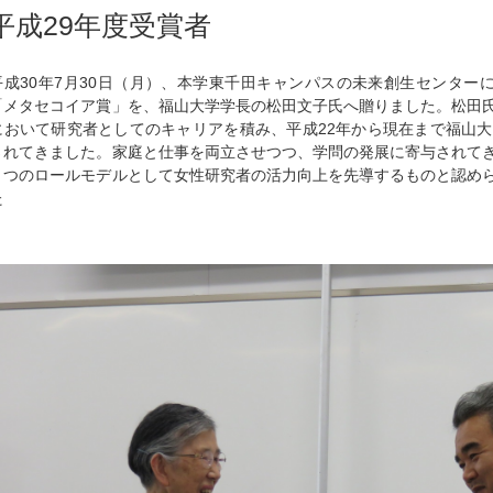
平成29年度受賞者
平成30年7月30日（月）、本学東千田キャンパスの未来創生センター
「メタセコイア賞」を、福山大学学長の松田文子氏へ贈りました。松田
において研究者としてのキャリアを積み、平成22年から現在まで福山
されてきました。家庭と仕事を両立させつつ、学問の発展に寄与されて
１つのロールモデルとして女性研究者の活力向上を先導するものと認め
た