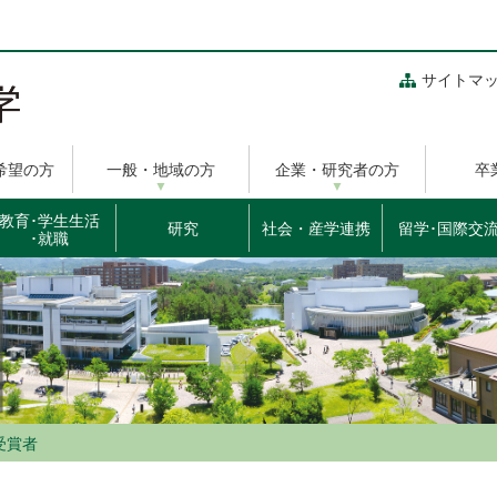
サイトマ
希望の方
一般・地域の方
企業・研究者の方
卒
教育･学生生活
研究
社会・産学連携
留学･国際交
･就職
受賞者