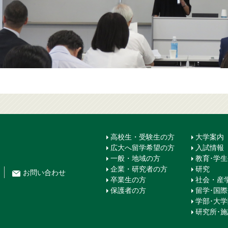
高校生・受験生の方
大学案内
広大へ留学希望の方
入試情報
一般・地域の方
教育･学
企業・研究者の方
研究
お問
い
合
わ
せ
卒業生の方
社会・産
保護者の方
留学･国
学部･大
研究所･