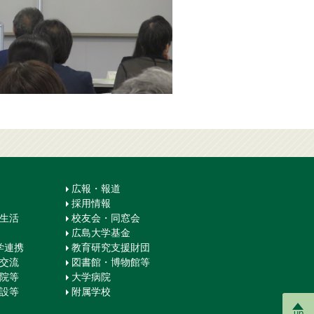
広報・報道
採用情報
生生活
校友会・同窓会
広島大学基金
学連携
教育研究支援財団
際交流
図書館・博物館等
学院等
大学病院
施設等
附属学校
up