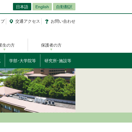
日本語
English
自動翻訳
ップ
交通
アクセス
お問
い
合
わ
せ
業生の方
保護者の方
流
学部･大学院等
研究所･施設等