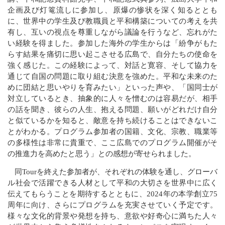
企画及び灯篭流しに参加し、原爆の惨状を深く知るととも
に、世界中の学生及び教職員と平和構築についての考えを共
有し、互いの視点を尊重しながら議論を行うなど、忘れがた
い経験を得ました。参加した海外の学生からは「紛争がもた
らす結果を痛切に思い起こさせる広島で、自分たちの使命を
強く感じた。この経験によって、対話と寛容、そして協力を
通じて自国の問題に取り組む決意を強めた。平和な未来のた
めに団結と思いやりを育みたい」といった声や、「国同士が
対立しているとき、抽象的に人々を憎むのは容易だが、相手
の話を聞き、彼らの人生、抱える問題、願いがどれだけ自分
と似ているかを知ると、敵意を持ち続けることはできないこ
とがわかる。プログラム参加者の国籍、文化、宗教、職業等
の多様性は非常に貴重で、ここ広島でのプログラム開催がそ
の推進力を高めたと思う」との感想が寄せられました。
同Tourを終えた参加者が、それぞれの体験を通し、グローバ
ル社会で活躍できる人材として平和の大切さを世界中に広く
伝えてもらうことを期待するとともに、2024年の本学創立75
周年に向け、さらにプログラムを充実させていく予定です。
様々な文化的背景や発想を持ち、意欲や好奇心に満ちた人々