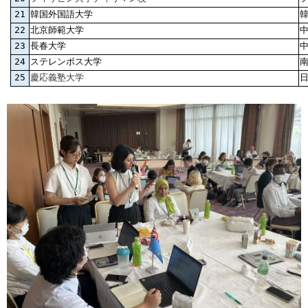
21
韓国外国語大学
22
北京師範大学
23
長春大学
24
ステレンボス大学
25
慶応義塾大学