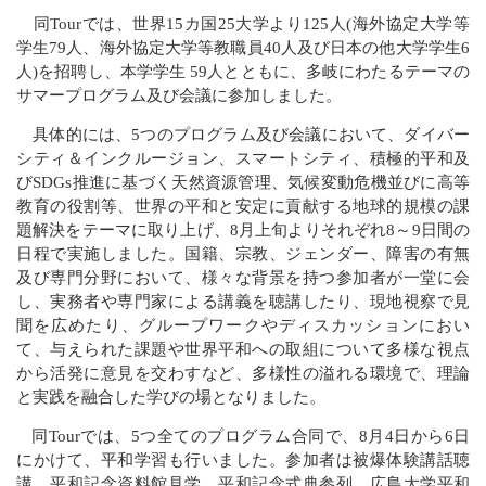
同Tourでは、世界15カ国25大学より125人(海外協定大学等
学生79人、海外協定大学等教職員40人及び日本の他大学学生6
人)を招聘し、本学学生 59人とともに、多岐にわたるテーマの
サマープログラム及び会議に参加しました。
具体的には、5つのプログラム及び会議において、ダイバー
シティ＆インクルージョン、スマートシティ、積極的平和及
びSDGs推進に基づく天然資源管理、気候変動危機並びに高等
教育の役割等、世界の平和と安定に貢献する地球的規模の課
題解決をテーマに取り上げ、8月上旬よりそれぞれ8～9日間の
日程で実施しました。国籍、宗教、ジェンダー、障害の有無
及び専門分野において、様々な背景を持つ参加者が一堂に会
し、実務者や専門家による講義を聴講したり、現地視察で見
聞を広めたり、グループワークやディスカッションにおい
て、与えられた課題や世界平和への取組について多様な視点
から活発に意見を交わすなど、多様性の溢れる環境で、理論
と実践を融合した学びの場となりました。
同Tourでは、5つ全てのプログラム合同で、8月4日から6日
にかけて、平和学習も行いました。参加者は被爆体験講話聴
講、平和記念資料館見学、平和記念式典参列、広島大学平和