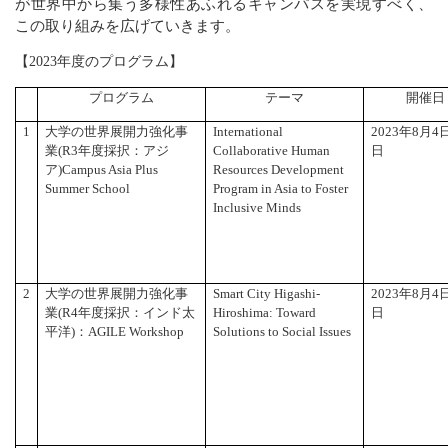
が世界中から集う多様性あふれるキャンパスを実現すべく、
この取り組みを広げていきます。
【2023年度のプログラム】
プログラム
テーマ
開催日
1
大学の世界展開力強化事
International
2023
年8月4
業(R3年度採択：アジ
Collaborative Human
日
ア)Campus Asia Plus
Resources Development
Summer School
Program in Asia to Foster
Inclusive Minds
2
大学の世界展開力強化事
Smart City Higashi-
2023
年8月4
業(R4年度採択：インド太
Hiroshima: Toward
日
平洋)：AGILE Workshop
Solutions to Social Issues