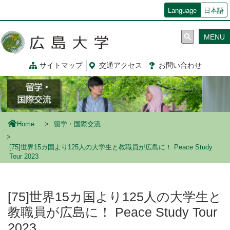
メ
Language
日本語
イ
ン
MENU
コ
ン
テ
サイトマップ
交通
アクセス
お問
い
合
わ
せ
ン
ツ
に
移
動
Home
留学・国際交流
[75]世界15カ国より125人の大学生と教職員が広島に！ Peace Study
Tour 2023
[75]世界15カ国より125人の大学生と
教職員が広島に！ Peace Study Tour
2023