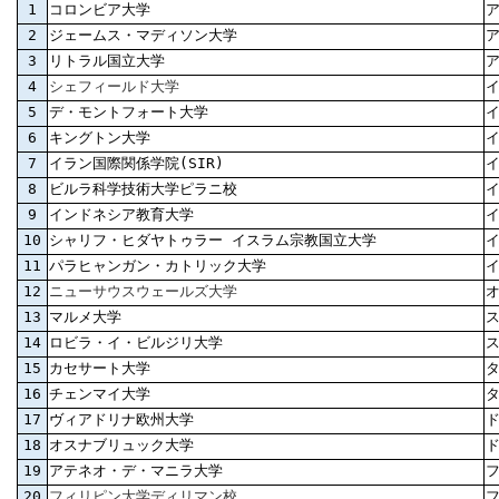
1
コロンビア大学
2
ジェームス・マディソン大学
3
リトラル国立大学
4
シェフィールド大学
5
デ・モントフォート大学
6
キングトン大学
7
イラン国際関係学院(SIR)
8
ビルラ科学技術大学ピラニ校
9
インドネシア教育大学
10
シャリフ・ヒダヤトゥラー イスラム宗教国立大学
11
パラヒャンガン・カトリック大学
12
ニューサウスウェールズ大学
13
マルメ大学
14
ロビラ・イ・ビルジリ大学
15
カセサート大学
16
チェンマイ大学
17
ヴィアドリナ欧州大学
18
オスナブリュック大学
19
アテネオ・デ・マニラ大学
20
フィリピン大学ディリマン校