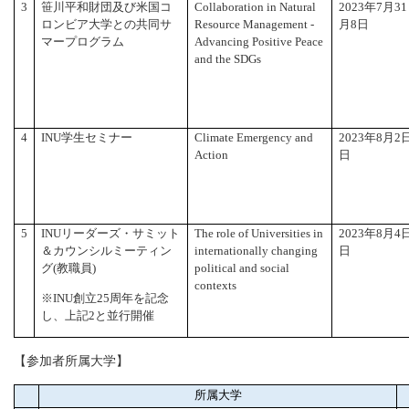
3
笹川平和財団及び米国コ
Collaboration in Natural
2023
年7月3
ロンビア大学との共同サ
Resource Management -
月8日
マープログラム
Advancing Positive Peace
and the SDGs
4
INU
学生セミナー
Climate Emergency and
2023
年8月2
Action
日
5
INU
リーダーズ・サミット
The role of Universities in
2023
年8月4
＆カウンシルミーティン
internationally changing
日
グ(教職員)
political and social
contexts
※
INU
創立25周年を記念
し、上記2と並行開催
【参加者所属大学】
所属大学