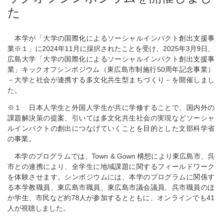
た
本学が「大学の国際化によるソーシャルインパクト創出支援事
業※１」に2024年11月に採択されたことを受け、2025年3月9日、
広島大学「大学の国際化によるソーシャルインパクト創出支援事
業」キックオフシンポジウム（東広島市制施行50周年記念事業）
－大学と社会が連携する多文化共生型まちづくり－を開催しまし
た。
※１ 日本人学生と外国人学生が共に学修することで、国内外の
課題解決策の提案、引いては多文化共生社会の実現などソーシャ
ルインパクトの創出につなげていくことを目的とした文部科学省
の事業。
本学のプログラムでは、Town & Gown 構想により東広島市、呉
市との連携により、全学生に地域課題に関するフィールドワーク
を体験させます。シンポジウムには、本学のプログラムに関係す
る本学教職員、東広島市職員、東広島市議会議員、呉市職員のほ
か学生、市民など約78人が参加するとともに、オンラインでも41
人が視聴しました。