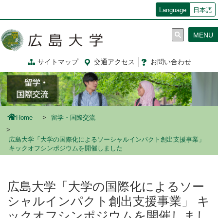
メ
Language
日本語
イ
ン
MENU
コ
ン
テ
サイトマップ
交通
アクセス
お問
い
合
わ
せ
ン
ツ
に
移
動
Home
留学・国際交流
広島大学「大学の国際化によるソーシャルインパクト創出支援事業」
キックオフシンポジウムを開催しました
広島大学「大学の国際化によるソー
シャルインパクト創出支援事業」 キ
ックオフシンポジウムを開催しまし