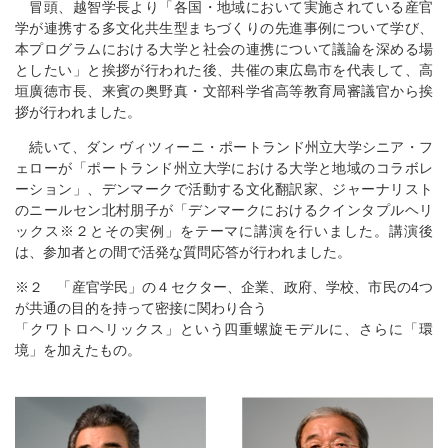
冒頭、越智学長より「各国・地域において実施されている産官
学が連携する多文化共生型まちづくりの先進事例について学び、
本プログラムにおける大学と社会の連携について議論を深める場
としたい」と挨拶が行われた後、共催の東広島市を代表して、高
垣廣徳市長、来賓の奥野真・文部科学省高等教育局審議官から挨
拶が行われました。
続いて、ダン ヴィツィーニ・ポートランド州立大学シニア・フ
ェローが「ポートランド州立大学における大学と地域のコラボレ
ーション」、デンマークで活動する文化翻訳家、ジャーナリスト
のニールセン北村朋子が「デンマークにおけるクインタプルヘリ
ックス※２とその実例」をテーマに講演を行いました。講演後
は、参加者との間で活発な質問応答が行われました。
※２ 「産官学民」の４セクター、企業、政府、学校、市民の4つ
が共通の目的を持って密接に関わり合う
「クワトロヘリックス」という四重螺旋モデルに、さらに「環
境」を加えたもの。