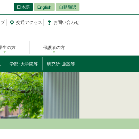
日本語
English
自動翻訳
ップ
交通
アクセス
お問
い
合
わ
せ
業生の方
保護者の方
流
学部･大学院等
研究所･施設等