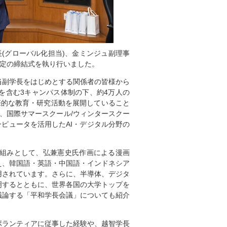
長(グローバル化担当)、金ミンジュ副理事
協定の締結式を執り行いました。
当副学長をはじめとする関係者の皆様から
を含む3キャンパス体制の下、約4万人の
際的な教育・研究活動を展開していること
え、国際サマースクール/ウィンタースクー
ピュータを活用したAI・デジタル分野の
組みとして、弘兼憲史氏作画による漫画
え、韓国語・英語・中国語・インドネシア
用されています。さらに、半導体、デジタ
明するとともに、世界各国の大学トップを
議論する「平和学長会議」についても紹介
ボランティアに従事した経験や、越智学長