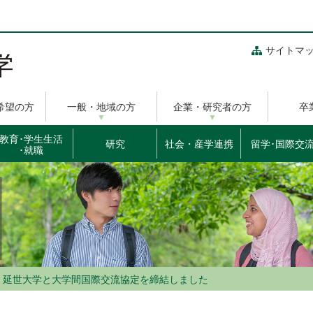
サイトマ
希望の方
一般・地域の方
企業・研究者の方
卒
教育･学生生活
研究
社会・産学連携
留学･国際交
･就職
・延世大学と大学間国際交流協定を締結しました