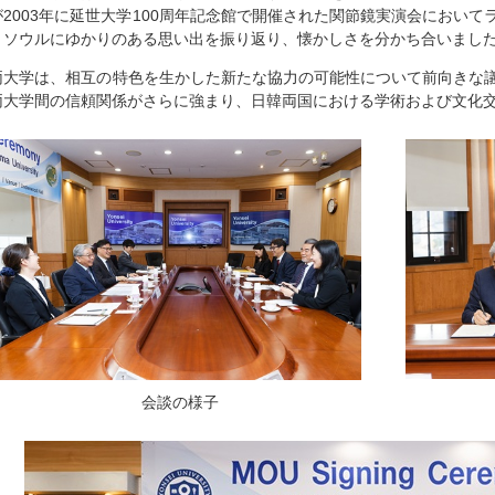
が2003年に延世大学100周年記念館で開催された関節鏡実演会におい
とソウルにゆかりのある思い出を振り返り、懐かしさを分かち合いまし
両大学は、相互の特色を生かした新たな協力の可能性について前向きな
両大学間の信頼関係がさらに強まり、日韓両国における学術および文化
会談の様子