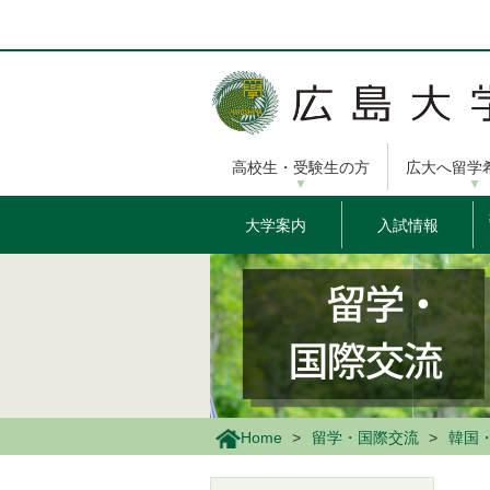
メ
イ
ン
コ
ン
テ
ン
高校生・受験生の方
広大へ留学
ツ
に
移
大学案内
入試情報
動
Home
留学・国際交流
韓国