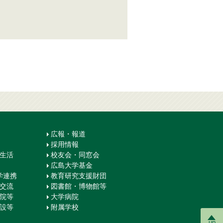
広報・報道
採用情報
生生活
校友会・同窓会
広島大学基金
学連携
教育研究支援財団
際交流
図書館・博物館等
学院等
大学病院
施設等
附属学校
up