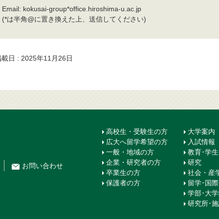
Email: kokusai-group*office.hiroshima-u.ac.jp
(*は半角@に置き換えた上、送信してください)
載日 : 2025年11月26日
高校生・受験生の方
大学案内
広大へ留学希望の方
入試情報
一般・地域の方
教育･学
企業・研究者の方
研究
お問
い
合
わ
せ
卒業生の方
社会・産
保護者の方
留学･国
学部･大
研究所･