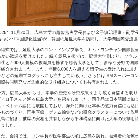
2025年11月20日、広島大学の越智光夫学長および金子慎治理事・副学
(キャンパス国際化担当)が、韓国の延世大学を訪問し、大学間国際交流
締結式では、延世大学のユン・ドンソプ学長、キム・ヨンチャン国際担
温かい歓迎を受けました。続く意見交換では、延世大学側より、ソウル
学生と7,000人規模の教職員を擁する総合大学として、多様な分野で国
が紹介されました。また、年間6,000人を超える留学生の受け入れに加
ルなどの短期プログラムにも注力している点、さらにはIBMスーパーコン
国際共同研究など先進的な取り組みについても共有されました。
一方、広島大学からは、本学の歴史や研究成果をより広く発信する取り
『ヒロ子さんと巡る広島大学』を紹介しました。同作品は日本語版に加
語・ベトナム語にも展開しており、海外に向けた本学の魅力発信にも活
ルものづくり、再生医療、ゲノム編集などの研究クラスターについて説
広島に招き、被爆の実相を共有しながら平和構築に向けた大学の役割を
しました。
また、会談では、ユン学長が医学部生の頃に広島を訪れ、被爆者の治療