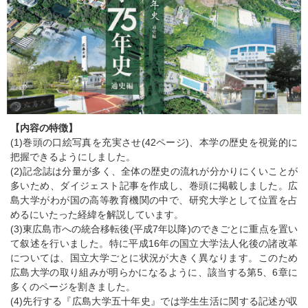
【内容の特徴】
(1)巻頭の口絵写真を充実させ(42ページ)、本学の歴史を視覚的に
把握できるようにしました。
(2)記念誌は分量が多く、全体の歴史の流れが分かりにくいことが
多いため、ダイジェスト記事を作成し、巻頭に掲載しました。広
島大学がわが国の高等教育機関の中で、研究大学として位置を占
めるにいたった経緯を解説しています。
(3)東広島市への統合移転後(平成7年以降)のできごとに重点を置い
て叙述を行いました。特に平成16年の国立大学法人化後の諸改革
については、国立大学ごとに状況が大きく異なります。このため
広島大学の取り組みが明らかになるように、該当する第5、6章に
多くのページを割きました。
(4)先行する『広島大学五十年史』では学生生活に関する記述が収