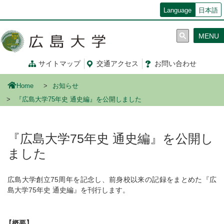
メ
Language
日本語
イ
ン
MENU
コ
ン
テ
サイトマップ
交通
アクセス
お問
い
合
わ
せ
ン
ツ
Home
お知らせ
に
移
『広島大学75年史 通史編』を公開しました
動
『広島大学75年史 通史編』を公開し
ました
広島大学創立75周年を記念し、前身校以来の記録をまとめた『広
島大学75年史 通史編』を刊行します。
【概要】