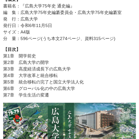
書籍名：『広島大学75年史 通史編』
編 集：広島大学75年史編纂委員会・広島大学75年史編纂室
発 行：広島大学
発行日：令和6年11月5日
サイズ：A4版
分 量：596ページ(うち本文274ページ、資料315ページ)
【目次】
第1章 開学前史
第2章 広島大学の開学
第3章 高度経済成長下の広島大学
第4章 大学改革と統合移転
第5章 統合移転の完了と国立大学法人化
第6章 グローバル化の中の広島大学
第7章 学生生活の変遷