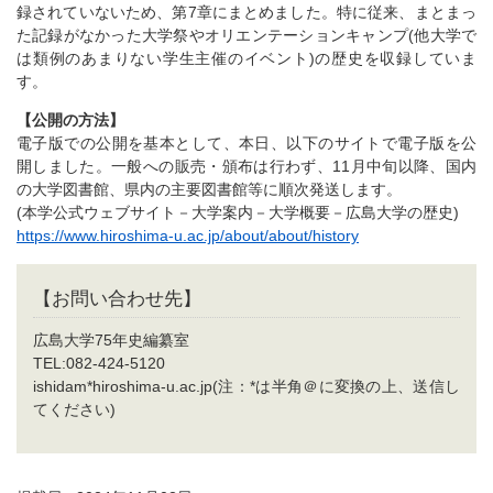
録されていないため、第7章にまとめました。特に従来、まとまっ
た記録がなかった大学祭やオリエンテーションキャンプ(他大学で
は類例のあまりない学生主催のイベント)の歴史を収録していま
す。
【公開の方法】
電子版での公開を基本として、本日、以下のサイトで電子版を公
開しました。一般への販売・頒布は行わず、11月中旬以降、国内
の大学図書館、県内の主要図書館等に順次発送します。
(本学公式ウェブサイト－大学案内－大学概要－広島大学の歴史)
https://www.hiroshima-u.ac.jp/about/about/history
【お問い合わせ先】
広島大学75年史編纂室
TEL:082-424-5120
ishidam*hiroshima-u.ac.jp(注：*は半角＠に変換の上、送信し
てください)