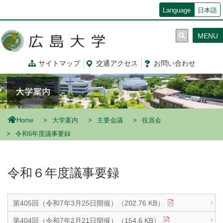
メ
Language
日本語
イ
ン
MENU
コ
ン
テ
サイトマップ
交通
アクセス
お問
い
合
わ
せ
ン
ツ
に
移
動
Home
大学案内
主要会議
役員会
令和6年度議事要録
令和６年度議事要録
第405回（令和7年3月25日開催）（202.76 KB）
第404回（令和7年2月21日開催）（154.6 KB）