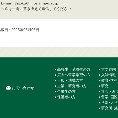
E-mail : thitoku＠hiroshima-u.ac.jp
※＠は半角に置き換えて送信してください。
載日 : 2025年03月06日
高校生・受験生の方
大学案内
広大へ留学希望の方
入試情報
一般・地域の方
教育･学
企業・研究者の方
研究
お問
い
合
わ
せ
卒業生の方
社会・産
保護者の方
留学･国
学部･大
研究所･