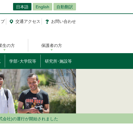
日本語
English
自動翻訳
ップ
交通
アクセス
お問
い
合
わ
せ
業生の方
保護者の方
流
学部･大学院等
研究所･施設等
式会社)の運行が開始されました