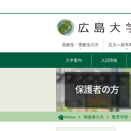
メ
イ
ン
コ
ン
テ
ン
高校生・受験生の方
広大へ留学
ツ
に
移
大学案内
入試情報
動
Home
保護者の方
教育学部