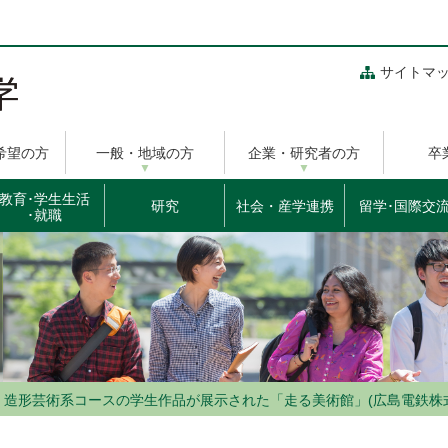
サイトマ
希望の方
一般・地域の方
企業・研究者の方
卒
教育･学生生活
研究
社会・産学連携
留学･国際交
･就職
・造形芸術系コースの学生作品が展示された「走る美術館」(広島電鉄株