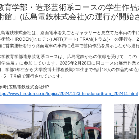
教育学部・造形芸術系コースの学生作品
術館」(広島電鉄株式会社)の運行が開始
広島電鉄株式会社は、路面電車を丸ごとギャラリーと見立てた車両の中
美術館-HIRODEN(ヒロデン) ART(アート) TRAM(トラム)-」の運行
的に営業運転を行う路面電車の車内に通年で芸術作品を展示しながら運
本学教育学部造形芸術系コースは、広島電鉄からの依頼を受けて、この
同学生展」に参加しています。2025年2月28日に同コースの展示作業
間、学部1年生から大学院博士課程後期2年生まで合計18人の作品約50
3・5・7号線で運行されています。
(参考)広島電鉄株式会社HP
ttps://www.hiroden.co.jp/topics/2024/1123-hirodenarttram_202411.html