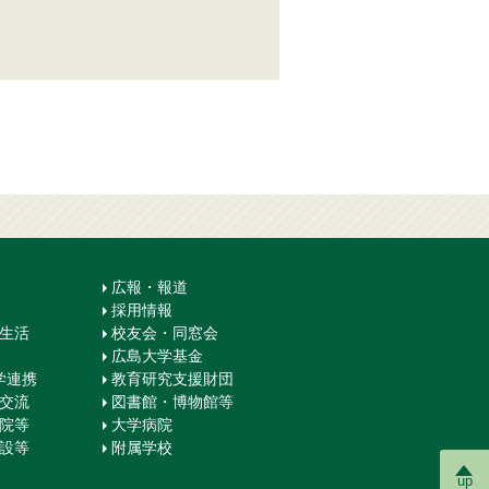
広報・報道
採用情報
生生活
校友会・同窓会
広島大学基金
学連携
教育研究支援財団
際交流
図書館・博物館等
学院等
大学病院
施設等
附属学校
up