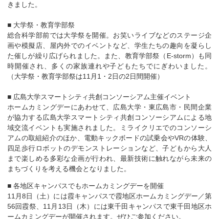
きました。
■ 大学祭・教育学部祭
総合科学部前では大学祭を開催。お笑いライブなどのステージ企
画や模擬店、屋内外でのイベントなど、学生たちの趣向を凝らし
た催しが繰り広げられました。また、教育学部祭（E-storm）も同
時開催され、多くの家族連れや子どもたちでにぎわいました。
（大学祭・教育学部祭は11月1・2日の2日間開催）
■ 広島大学スマートシティ共創コンソーシアム主催イベント
ホームカミングデーにあわせて、広島大学・東広島市・民間企業
が協力する広島大学スマートシティ共創コンソーシアムによる地
域交流イベントも実施されました。ミライクリエでのコンソーシ
アムの取組紹介のほか、電動キックボードの試乗会やVRの体験、
四足歩行ロボットのデモンストレーションなど、子どもから大人
まで楽しめる多彩な企画が行われ、最新技術に触れながら未来の
まちづくりを考える機会となりました。
■ 各地区キャンパスでもホームカミングデーを開催
11月8日（土）には霞キャンパスで霞地区ホームカミングデー／第
56回霞祭、11月13日（木）には東千田キャンパスで東千田地区ホ
ームカミングデーが開催されます。ぜひご参加ください。