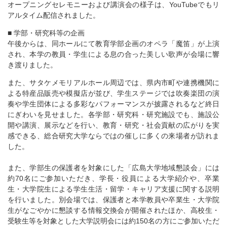
オープニングセレモニーおよび講演会の様子は、YouTubeでもリ
アルタイム配信されました。
■ 学部・研究科等の企画
午後からは、同ホールにて教育学部企画のオペラ「魔笛」が上演
され、本学の教員・学生による息の合った美しい歌声が会場に響
き渡りました。
また、サタケメモリアルホール周辺では、県内市町や連携機関に
よる特産品販売や模擬店が並び、学生ステージでは吹奏楽団の演
奏や学生団体による多彩なパフォーマンスが披露されるなど終日
にぎわいを見せました。各学部・研究科・研究施設でも、施設公
開や講演、展示などを行い、教育・研究・社会貢献の広がりを実
感できる、総合研究大学ならではの催しに多くの来場者が訪れま
した。
また、学部生の保護者を対象にした「広島大学地域懇談会」には
約70名にご参加いただき、学長・役員による大学紹介や、卒業
生・大学院生による学生生活・留学・キャリア支援に関する説明
を行いました。別会場では、保護者と本学教員や卒業生・大学院
生がなごやかに懇談する情報交換会が開催されたほか、高校生・
受験生等を対象とした大学説明会には約150名の方にご参加いただ