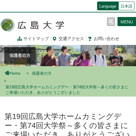
メ
Language
日本語
イ
ン
MENU
コ
ン
テ
サイトマップ
交通
アクセス
お問
い
合
わ
せ
ン
ツ
に
移
動
Home
保護者の方
第19回広島大学ホームカミングデー・第74回大学祭～多くの皆さまに
ご来場いただき、ありがとうございました
第19回広島大学ホームカミングデ
ー・第74回大学祭～多くの皆さまに
ご来場いただき、ありがとうござい