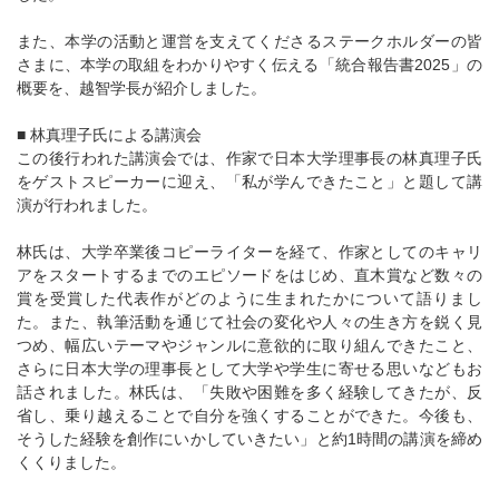
また、本学の活動と運営を支えてくださるステークホルダーの皆
さまに、本学の取組をわかりやすく伝える「統合報告書2025」の
概要を、越智学長が紹介しました。
■ 林真理子氏による講演会
この後行われた講演会では、作家で日本大学理事長の林真理子氏
をゲストスピーカーに迎え、「私が学んできたこと」と題して講
演が行われました。
林氏は、大学卒業後コピーライターを経て、作家としてのキャリ
アをスタートするまでのエピソードをはじめ、直木賞など数々の
賞を受賞した代表作がどのように生まれたかについて語りまし
た。また、執筆活動を通じて社会の変化や人々の生き方を鋭く見
つめ、幅広いテーマやジャンルに意欲的に取り組んできたこと、
さらに日本大学の理事長として大学や学生に寄せる思いなどもお
話されました。林氏は、「失敗や困難を多く経験してきたが、反
省し、乗り越えることで自分を強くすることができた。今後も、
そうした経験を創作にいかしていきたい」と約1時間の講演を締め
くくりました。