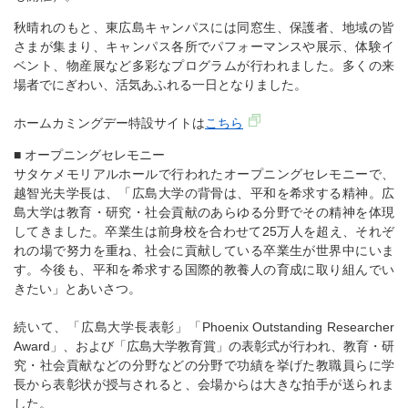
秋晴れのもと、東広島キャンパスには同窓生、保護者、地域の皆
さまが集まり、キャンパス各所でパフォーマンスや展示、体験イ
ベント、物産展など多彩なプログラムが行われました。多くの来
場者でにぎわい、活気あふれる一日となりました。
ホームカミングデー特設サイトは
こちら
■ オープニングセレモニー
サタケメモリアルホールで行われたオープニングセレモニーで、
越智光夫学長は、「広島大学の背骨は、平和を希求する精神。広
島大学は教育・研究・社会貢献のあらゆる分野でその精神を体現
してきました。卒業生は前身校を合わせて25万人を超え、それぞ
れの場で努力を重ね、社会に貢献している卒業生が世界中にいま
す。今後も、平和を希求する国際的教養人の育成に取り組んでい
きたい」とあいさつ。
続いて、「広島大学長表彰」「Phoenix Outstanding Researcher
Award」、および「広島大学教育賞」の表彰式が行われ、教育・研
究・社会貢献などの分野などの分野で功績を挙げた教職員らに学
長から表彰状が授与されると、会場からは大きな拍手が送られま
した。