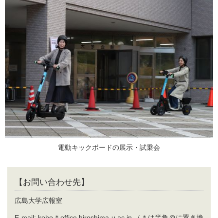
電動キックボードの展示・試乗会
【お問い合わせ先】
広島大学広報室
E-mail: koho＊office.hiroshima-u.ac.jp （＊は半角＠に置き換