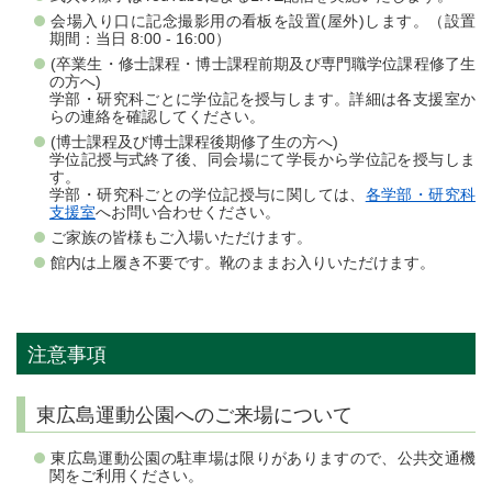
会場入り口に記念撮影用の看板を設置(屋外)します。（設置
期間：当日 8:00 - 16:00）
(卒業生・修士課程・博士課程前期及び専門職学位課程修了生
の方へ)
学部・研究科ごとに学位記を授与します。詳細は各支援室か
らの連絡を確認してください。
(博士課程及び博士課程後期修了生の方へ)
学位記授与式終了後、同会場にて学長から学位記を授与しま
す。
学部・研究科ごとの学位記授与に関しては、
各学部・研究科
支援室
へお問い合わせください。
ご家族の皆様もご入場いただけます。
館内は上履き不要です。靴のままお入りいただけます。
注意事項
東広島運動公園へのご来場について
東広島運動公園の駐車場は限りがありますので、公共交通機
関をご利用ください。