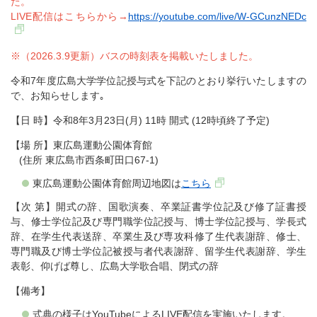
た。
LIVE配信はこちらから→
https://youtube.com/live/W-GCunzNEDc
※（2026.3.9更新）バスの時刻表を掲載いたしました。
令和7年度広島大学学位記授与式を下記のとおり挙行いたしますの
で、お知らせします｡
【日 時】令和8年3月23日(月) 11時 開式 (12時頃終了予定)
【場 所】東広島運動公園体育館
(住所 東広島市西条町田口67-1)
東広島運動公園体育館周辺地図は
こちら
【次 第】開式の辞、国歌演奏、卒業証書学位記及び修了証書授
与、修士学位記及び専門職学位記授与、博士学位記授与、学長式
辞、在学生代表送辞、卒業生及び専攻科修了生代表謝辞、修士、
専門職及び博士学位記被授与者代表謝辞、留学生代表謝辞、学生
表彰、仰げば尊し、広島大学歌合唱、閉式の辞
【備考】
式典の様子はYouTubeによるLIVE配信を実施いたします。