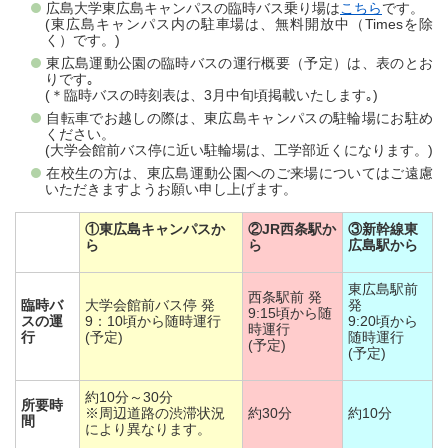
広島大学東広島キャンパスの臨時バス乗り場は
こちら
です。
(東広島キャンパス内の駐車場は、無料開放中（Timesを除
く）です。)
東広島運動公園の臨時バスの運行概要（予定）は、表のとお
りです｡
(＊臨時バスの時刻表は、3月中旬頃掲載いたします｡)
自転車でお越しの際は、東広島キャンパスの駐輪場にお駐め
ください。
(大学会館前バス停に近い駐輪場は、工学部近くになります。)
在校生の方は、東広島運動公園へのご来場についてはご遠慮
いただきますようお願い申し上げます。
①東広島キャンパスか
②JR西条駅か
③新幹線東
ら
ら
広島駅から
東広島駅前
西条駅前 発
臨時バ
大学会館前バス停 発
発
9:15頃から随
スの運
9：10頃から随時運行
9:20頃から
時運行
行
(予定)
随時運行
(予定)
(予定)
約10分～30分
所要時
※周辺道路の渋滞状況
約30分
約10分
間
により異なります。