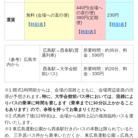
440円(会場へ
の直行便)
無料 (会場への直行便)
230円
380円(定期
運賃
便)
【
時刻表
】
【
時刻表
】
【
時刻表
】
広島駅→西条駅(普
所要時間：約35分、料
通列車)
金：590円
《参考》広島市
内から
西条駅→大学会館
所要時間：約20分、料
前(バス)
金：330円
※1 開式1時間前からは、会場の混雑とともに、会場周辺道路の渋
滞が予想されます｡
特に、大学会館前バス停においては、混雑によ
りバスの乗車に時間を要します（乗車までに30分以上かかること
もあります）ので、余裕を持ってお集まりください｡
※2 式典終了後(12時頃)は、会場から随時上記の復路臨時バスを運
行いたします。
※3 東広島運動公園から西条駅行きのバスの本数は限られているた
め、三升原バス停から乗車いただくか、東広島運動公園→広島大