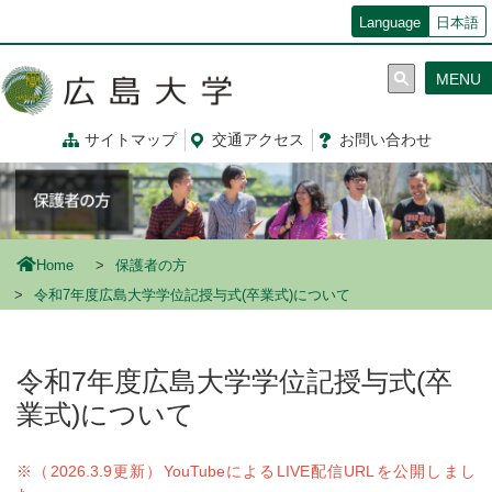
メ
Language
日本語
イ
ン
MENU
コ
ン
テ
サイトマップ
交通
アクセス
お問
い
合
わ
せ
ン
ツ
に
移
動
Home
保護者の方
令和7年度広島大学学位記授与式(卒業式)について
令和7年度広島大学学位記授与式(卒
業式)について
※（2026.3.9更新）YouTubeによるLIVE配信URLを公開しまし