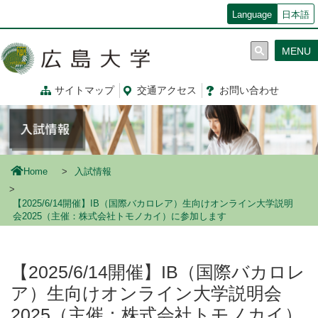
メ
Language
日本語
イ
ン
MENU
コ
ン
テ
サイトマップ
交通
アクセス
お問
い
合
わ
せ
ン
ツ
に
移
動
Home
入試情報
【2025/6/14開催】IB（国際バカロレア）生向けオンライン大学説明
会2025（主催：株式会社トモノカイ）に参加します
【2025/6/14開催】IB（国際バカロレ
ア）生向けオンライン大学説明会
2025（主催：株式会社トモノカイ）