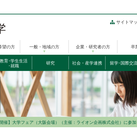
サイトマ
希望の方
一般・地域の方
企業・研究者の方
卒
教育･学生生活
研究
社会・産学連携
留学･国際交
･就職
7/13開催】大学フェア（大阪会場）（主催：ライオン企画株式会社）に参