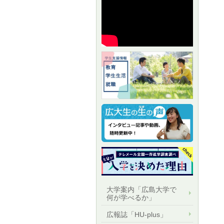
大学案内「広島大学で
何が学べるか」
広報誌「HU-plus」