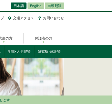
日本語
English
自動翻訳
ップ
交通
アクセス
お問
い
合
わ
せ
業生の方
保護者の方
流
学部･大学院等
研究所･施設等
加します