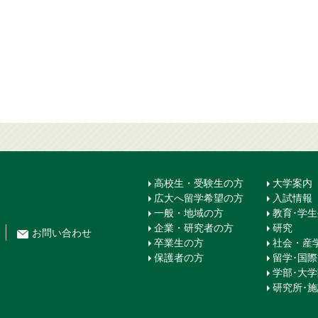
高校生・受験生の方
大学案内
広大へ留学希望の方
入試情報
一般・地域の方
教育･学
企業・研究者の方
研究
お問
い
合
わ
せ
卒業生の方
社会・産
保護者の方
留学･国
学部･大
研究所･