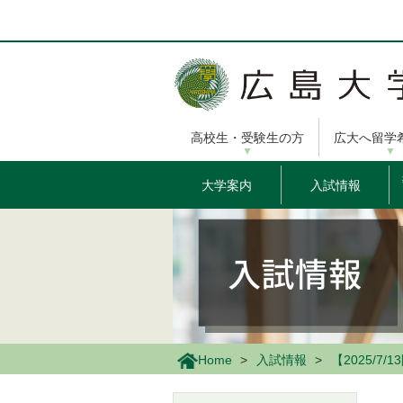
メ
イ
ン
コ
ン
テ
ン
高校生・受験生の方
広大へ留学
ツ
に
移
大学案内
入試情報
動
Home
入試情報
【2025/