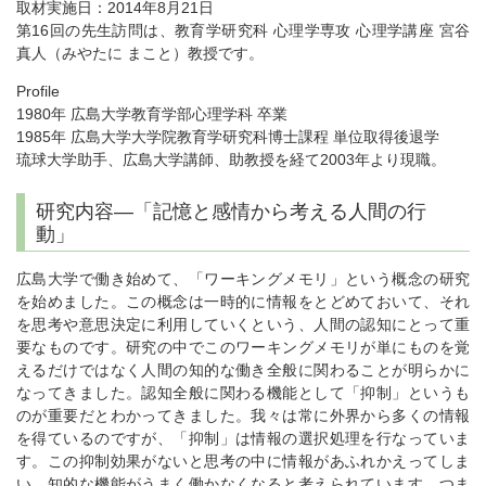
取材実施日：2014年8月21日
第16回の先生訪問は、教育学研究科 心理学専攻 心理学講座 宮谷
真人（みやたに まこと）教授です。
Profile
1980年 広島大学教育学部心理学科 卒業
1985年 広島大学大学院教育学研究科博士課程 単位取得後退学
琉球大学助手、広島大学講師、助教授を経て2003年より現職。
研究内容―「記憶と感情から考える人間の行
動」
広島大学で働き始めて、「ワーキングメモリ」という概念の研究
を始めました。この概念は一時的に情報をとどめておいて、それ
を思考や意思決定に利用していくという、人間の認知にとって重
要なものです。研究の中でこのワーキングメモリが単にものを覚
えるだけではなく人間の知的な働き全般に関わることが明らかに
なってきました。認知全般に関わる機能として「抑制」というも
のが重要だとわかってきました。我々は常に外界から多くの情報
を得ているのですが、「抑制」は情報の選択処理を行なっていま
す。この抑制効果がないと思考の中に情報があふれかえってしま
い、知的な機能がうまく働かなくなると考えられています。つま