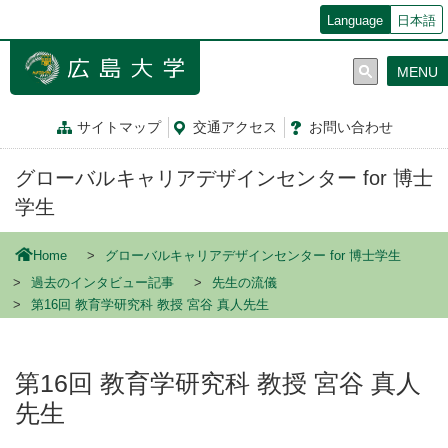
メ
Language
日本語
イ
ン
MENU
コ
ン
テ
サイトマップ
交通
アクセス
お問
い
合
わ
せ
ン
ツ
グローバルキャリアデザインセンター for 博士
に
移
学生
動
Home
グローバルキャリアデザインセンター for 博士学生
過去のインタビュー記事
先生の流儀
第16回 教育学研究科 教授 宮谷 真人先生
第16回 教育学研究科 教授 宮谷 真人
先生