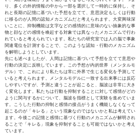
り、多くの外的情報の中から一部を選択して一時的に保持し、そ
れと長期の記憶に基づいた予想を立てて、意思決定もしくは行動
に移るのが人間の認知メカニズムだと考えられます。大変興味深
いことに、抑制機能は文字などの感情的に意味のない抽象的な事
物と顔などの感情を喚起する対象では異なったメカニズムで行わ
れていると考えられています。私たちの研究室では人の脳で事象
関連電位を計測することで、このような認知・行動のメカニズム
を解明しようとしています。
先にも述べましたが、人間は記憶に基づいて予想を立てて意思や
行動の決定に反映しています。この予想が内的世界（メンタルモ
デル）で、これにより私たちは常に外界で生じる変化を予測して
いると考えられます。メンタルモデルに一致する出来事には反応
しやすいですが、予測と違うことが起こると、脳波は非常に大き
く変化します。私たちは行動を抑制することに対して感情がどの
ように関与するかについて、脳波を指標として実験を進めていま
す。こうした行動の抑制と感情の接点がうまく機能しなくなって
起こるのが「キレる」という現象なのではないかと私は考えてい
ます。今後この記憶と感情に基づく行動のメカニズムが解明され
ることで「キレる」現象を抑制することも可能ではないかと考え
ています。