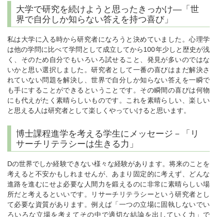
大学で研究を続けようと思ったきっかけ―「世
界で自分しか知らない答えを持つ喜び」
私は大学に入る時から研究者になろうと決めていました。心理学
は他の学問に比べて学問として成立してから100年少しと歴史が浅
く、そのため自分でもいろいろ試せること、発見が多いのではな
いかと思い選択しました。研究者として一番の喜びはまだ解決さ
れていない問題を解決し、世界で自分しか知らない答えを一瞬で
も手にすることができるということです。その瞬間の喜びは何物
にも代えがたく素晴らしいものです。これを素晴らしい、楽しい
と思える人は研究者として楽しくやっていけると思います。
博士課程進学を考える学生にメッセージ－「リ
サーチリテラシーは生きる力」
Dの世界でしか経験できない様々な経験があります。将来のことを
考えると不安かもしれませんが、あまり固定的に考えず、どんな
進路を進むにせよ必要な人間力を鍛えるのに非常に素晴らしい場
所だと考えるといいです。リサーチリテラシーという研究者とし
て必要な資質があります。例えば「一つの立場に固執しないでい
ろいろな立場を考えてその中で適切な結論を出していく力」で