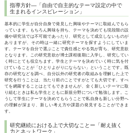
指導方針―「自由で自主的なテーマ設定の中で
生まれるインスピレーション」
基本的に学生が自分自身で発見した興味やテーマに取組んでもら
っています。もちろん興味を持ち、テーマを決めても現段階の設
備や研究法では不可能であったり、研究として成立しないものが
ありますが、その時は一緒に研究テーマを探すようにしていま
す。テーマを自分で選ぶことで責任感とやる気が育ち、研究意欲
となります。この研究意欲が博士課程後期に入学し、研究してい
く時にとても役立ちます。学生とテーマを決めていく時に気を付
けていることが「ひとりよがりにならない」ということです。既
存の研究などを調べ、自分以外の研究者の取組みを理解した上で
研究を行うことは、当たり前のことですがとても大切です。すべ
てを網羅することはとてもできませんが、全く新しいテーマに取
り組むときは私も学生とともに新規分野について勉強します。こ
うして学生にテーマを決めてもらうことで私自身も新しい分野へ
の理解が深まり、新しい考え方や課題の発見することができま
す。
研究継続における上で大切なことー「耐え抜く
力とネットワーク」