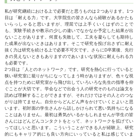
私が研究継続における上で必要だと思うものは２つあります。1つ
目は「耐える力」です。大学院生の皆さんなら経験があるかたも
いらっしゃると思いますが、理屈では上手くいくはずのことで
も、実験手続きや教示の少しの違いでなかなか予定した結果が出
ないことがあります。何度も失敗して、工夫を凝らしても期待し
た成果が出ないときはあります。そこで研究を投げ出さずに耐え
抜く力は研究を続ける上で必要不可欠です。さらにD卒業後、先行
きの見えないときもありますのであいまいな状況に耐えられる力
も必要です。
2つ目は「人とのネットワーク」です。研究を熱心に行っていると
狭い研究室に籠りがちになってしまう時がありますが、色々な視
点を持つために研究室から飛び出していろいろな先生の指導を仰
ぐことが大切です。学会などで出会う人の研究そのものは論文を
読めば理解することができますが、それだけではその人とのつな
がりは持てません。自分からどんどん声をかけていくとよいと思
います。初対面の学生さんから話しかけられて悪い気持ちになる
ことはありません。最初は勇気がいるかもしれませんが学生の皆
さんにはどんどんコンタクトをとって、ネットワークを拡げてい
ってほしいと思います。こういうことができる人が経験上、研究
的にもキャリア的にも良い方向にいっていると私は感じていま