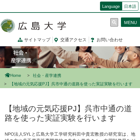
メ
Language
日本語
イ
ン
MENU
コ
ン
テ
サイトマップ
交通
アクセス
お問
い
合
わ
せ
ン
ツ
に
移
動
Home
社会・産学連携
【地域の元気応援PJ】呉市中通の道路を使った実証実験を行います
【地域の元気応援PJ】呉市中通の道
路を使った実証実験を行います
NPO法人SYLと広島大学工学研究科田中貴宏教授の研究室は、地