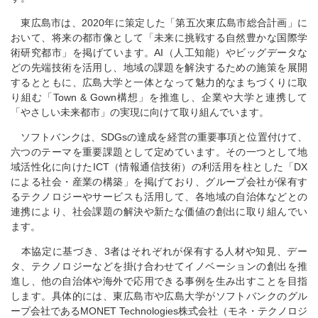
東広島市は、2020年に策定した「第五次東広島市総合計画」に
おいて、将来の都市像として「未来に挑戦する自然豊かな国際学
術研究都市」を掲げています。AI（人工知能）やビッグデータな
どの先端技術を活用し、地域の課題を解決するための施策を展開
するとともに、広島大学と一体となって魅力的なまちづくりに取
り組む「Town & Gown構想」を推進し、企業や大学と連携して
「やさしい未来都市」の実現に向けて取り組んでいます。
ソフトバンクは、SDGsの達成を経営の重要事項と位置付けて、
六つのテーマを重要課題として定めています。その一つとして地
域活性化に向けたICT（情報通信技術）の利活用を柱とした「DX
による社会・産業の構築」を掲げており、グループ会社が保有す
るテクノロジーやサービスも活用して、各地域の自治体などとの
連携により、社会課題の解決や新たな価値の創出に取り組んでい
ます。
本協定に基づき、3者はそれぞれが保有する人材や知見、デー
タ、テクノロジーなどを掛け合わせてイノベーションの創出を推
進し、他の自治体や海外で応用できる事例を生み出すことを目指
します。具体的には、東広島市や広島大学がソフトバンクのグル
ープ会社であるMONET Technologies株式会社（モネ・テクノロジ