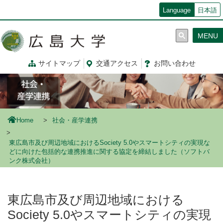
メ
Language
日本語
イ
ン
MENU
コ
ン
テ
サイトマップ
交通
アクセス
お問
い
合
わ
せ
ン
ツ
に
移
動
Home
社会・産学連携
東広島市及び周辺地域におけるSociety 5.0やスマートシティの実現な
どに向けた包括的な連携推進に関する協定を締結しました（ソフトバ
ンク株式会社）
東広島市及び周辺地域における
Society 5.0やスマートシティの実現