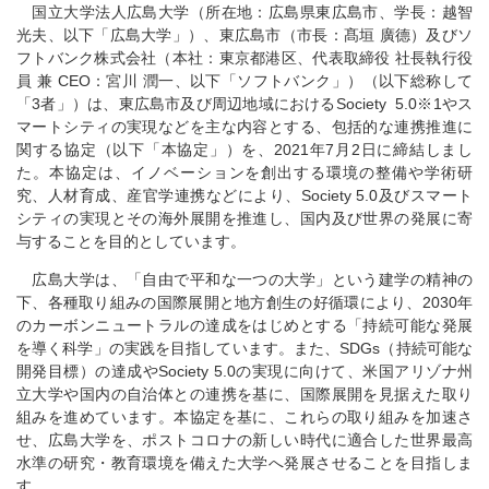
国立大学法人広島大学（所在地：広島県東広島市、学長：越智
光夫、以下「広島大学」）、東広島市（市長：髙垣 廣德）及びソ
フトバンク株式会社（本社：東京都港区、代表取締役 社長執行役
員 兼 CEO：宮川 潤一、以下「ソフトバンク」）（以下総称して
「3者」）は、東広島市及び周辺地域におけるSociety 5.0※1やス
マートシティの実現などを主な内容とする、包括的な連携推進に
関する協定（以下「本協定」）を、2021年7月2日に締結しまし
た。本協定は、イノベーションを創出する環境の整備や学術研
究、人材育成、産官学連携などにより、Society 5.0及びスマート
シティの実現とその海外展開を推進し、国内及び世界の発展に寄
与することを目的としています。
広島大学は、「自由で平和な一つの大学」という建学の精神の
下、各種取り組みの国際展開と地方創生の好循環により、2030年
のカーボンニュートラルの達成をはじめとする「持続可能な発展
を導く科学」の実践を目指しています。また、SDGs（持続可能な
開発目標）の達成やSociety 5.0の実現に向けて、米国アリゾナ州
立大学や国内の自治体との連携を基に、国際展開を見据えた取り
組みを進めています。本協定を基に、これらの取り組みを加速さ
せ、広島大学を、ポストコロナの新しい時代に適合した世界最高
水準の研究・教育環境を備えた大学へ発展させることを目指しま
す。