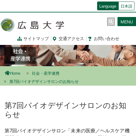
メ
Language
日本語
イ
ン
MENU
コ
ン
テ
サイトマップ
交通
アクセス
お問
い
合
わ
せ
ン
ツ
に
移
動
Home
社会・産学連携
第7回バイオデザインサロンのお知らせ
第7回バイオデザインサロンのお知
らせ
第7回バイオデザインサロン「未来の医療／ヘルスケア機